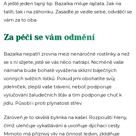
A ještě jeden tajný tip. Bazalka miluje rajčata. Jak na
talíři, tak i na záhonku. Zasaďte je vedle sebe, odvděčí se
vám za to oba.
Za péči se vám odmění
Bazalka nepatří zrovna mezi nenáročné rostlinky a než
se s ní sžijete, jistě se vás něco natrápí. Nicméně vaše
námaha bude bohatě vyvážena sklizní báječných
vonných svěžích lístků. Pokud jimi obohatíte svůj
jídelníček, zlepší vaše trávení, neboť podporuje
vylučování žaludečních šťáv a tím podporuje chuť k
jídlu. Působí i proti plynatosti střev.
Zároveň je to skvělá bylinka na kašel. Rozpouští hleny,
čímž ulehčuje vykašlávání a uvolňuje dýchací cesty.
Mimoto má příznivý vliv na činnost ledvin, zklidňuje