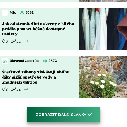
Mix
|
6502
Jak odstranit žluté skvrny z bílého
prádla pomocí běžně dostupné
tablety
ČÍST DÁLE
Okrasná zahrada
|
5873
Štěrkové záhony získávají oblibu
díky nižší spotřebě vody a
snadnější údržbě
ČÍST DÁLE
ZOBRAZIT DALŠÍ ČLÁNKY