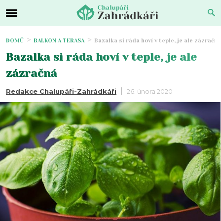
DOMŮ
BALKON A TERASA
Bazalka si ráda hoví v teple, je ale zázračná
Bazalka si ráda hoví v teple, je ale
zázračná
Redakce Chalupáři-Zahrádkáři
26. února 2020