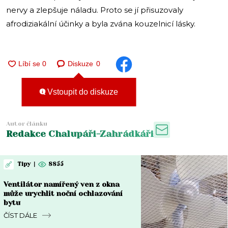
nervy a zlepšuje náladu. Proto se jí přisuzovaly
afrodiziakální účinky a byla zvána kouzelnicí lásky.
Diskuze
0
Vstoupit do diskuze
Autor článku
Redakce Chalupáři-Zahrádkáři
Tipy
|
8855
Ventilátor namířený ven z okna
může urychlit noční ochlazování
bytu
ČÍST DÁLE