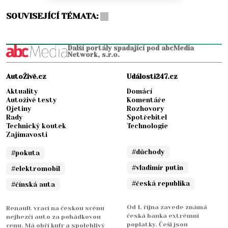
SOUVISEJÍCÍ TÉMATA:
Další portály spadající pod abcMedia
Network, s.r.o.
AutoŽivě.cz
Události247.cz
Aktuality
Domácí
Autoživě testy
Komentáře
Ojetiny
Rozhovory
Rady
Spotřebitel
Technický koutek
Technologie
Zajímavosti
#důchody
#pokuta
#vladimir putin
#elektromobil
#česká republika
#čínská auta
Od 1. října zavede známá
Renault vrací na českou scénu
česká banka extrémní
nejhezčí auto za pohádkovou
poplatky. Češi jsou
cenu. Má obří kufr a spolehlivý