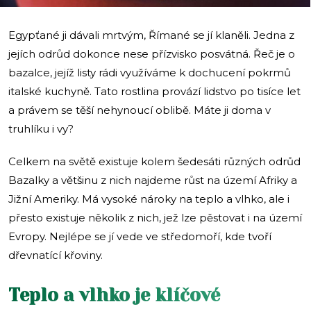
Egypťané ji dávali mrtvým, Římané se jí klaněli. Jedna z
jejích odrůd dokonce nese přízvisko posvátná. Řeč je o
bazalce, jejíž listy rádi využíváme k dochucení pokrmů
italské kuchyně. Tato rostlina provází lidstvo po tisíce let
a právem se těší nehynoucí oblibě. Máte ji doma v
truhlíku i vy?
Celkem na světě existuje kolem šedesáti různých odrůd
Bazalky a většinu z nich najdeme růst na území Afriky a
Jižní Ameriky. Má vysoké nároky na teplo a vlhko, ale i
přesto existuje několik z nich, jež lze pěstovat i na území
Evropy. Nejlépe se jí vede ve středomoří, kde tvoří
dřevnatící křoviny.
Teplo a vlhko je klíčové