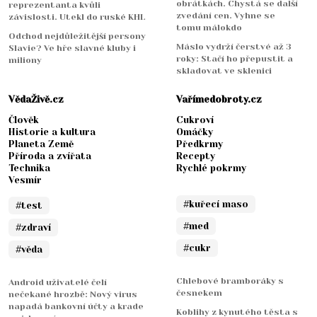
obrátkách. Chystá se další
reprezentanta kvůli
zvedání cen. Vyhne se
závislosti. Utekl do ruské KHL
tomu málokdo
Odchod nejdůležitější persony
Máslo vydrží čerstvé až 3
Slavie? Ve hře slavné kluby i
roky: Stačí ho přepustit a
miliony
skladovat ve sklenici
VědaŽivě.cz
Vařímedobroty.cz
Člověk
Cukroví
Historie a kultura
Omáčky
Planeta Země
Předkrmy
Příroda a zvířata
Recepty
Technika
Rychlé pokrmy
Vesmír
#kuřecí maso
#test
#med
#zdraví
#cukr
#věda
Chlebové bramboráky s
Android uživatelé čelí
česnekem
nečekané hrozbě: Nový virus
napadá bankovní účty a krade
Koblihy z kynutého těsta s