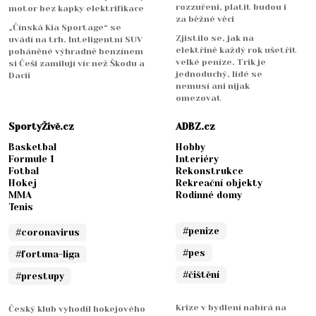
rozzuřeni, platit budou i
motor bez kapky elektrifikace
za běžné věci
„Čínská Kia Sportage“ se
Zjistilo se, jak na
uvádí na trh. Inteligentní SUV
elektřině každý rok ušetřit
poháněné výhradně benzínem
velké peníze. Trik je
si Češi zamilují víc než Škodu a
jednoduchý, lidé se
Dacii
nemusí ani nijak
omezovat
SportyŽivě.cz
ADBZ.cz
Basketbal
Hobby
Formule 1
Interiéry
Fotbal
Rekonstrukce
Hokej
Rekreační objekty
MMA
Rodinné domy
Tenis
#penize
#coronavirus
#pes
#fortuna-liga
#čištění
#prestupy
Krize v bydlení nabírá na
Český klub vyhodil hokejového