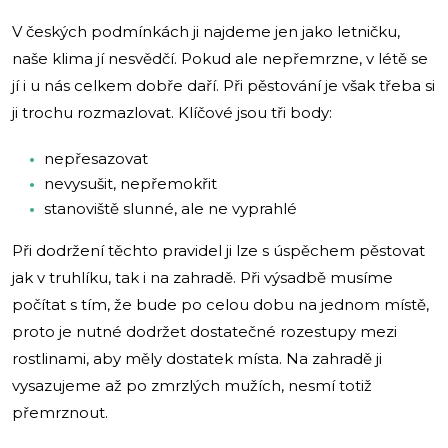
V českých podmínkách ji najdeme jen jako letničku,
naše klima jí nesvědčí. Pokud ale nepřemrzne, v létě se
jí i u nás celkem dobře daří. Při pěstování je však třeba si
ji trochu rozmazlovat. Klíčové jsou tři body:
nepřesazovat
nevysušit, nepřemokřit
stanoviště slunné, ale ne vyprahlé
Při dodržení těchto pravidel ji lze s úspěchem pěstovat
jak v truhlíku, tak i na zahradě. Při výsadbě musíme
počítat s tím, že bude po celou dobu na jednom místě,
proto je nutné dodržet dostatečné rozestupy mezi
rostlinami, aby měly dostatek místa. Na zahradě ji
vysazujeme až po zmrzlých mužích, nesmí totiž
přemrznout.