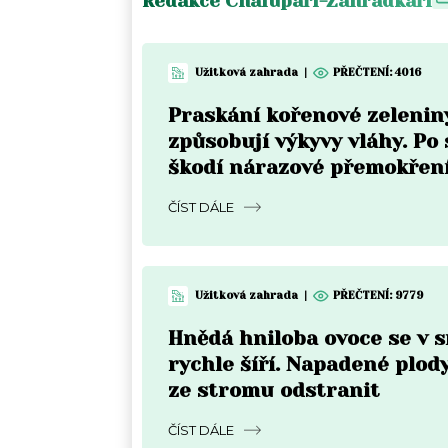
Redakce Chalupáři-Zahrádkáři
Užitková zahrada
|
PŘEČTENÍ:
4016
Praskání kořenové zelenin
způsobují výkyvy vláhy. Po
škodí nárazové přemokřen
ČÍST DÁLE
Užitková zahrada
|
PŘEČTENÍ:
9779
Hnědá hniloba ovoce se v 
rychle šíří. Napadené plody
ze stromu odstranit
ČÍST DÁLE