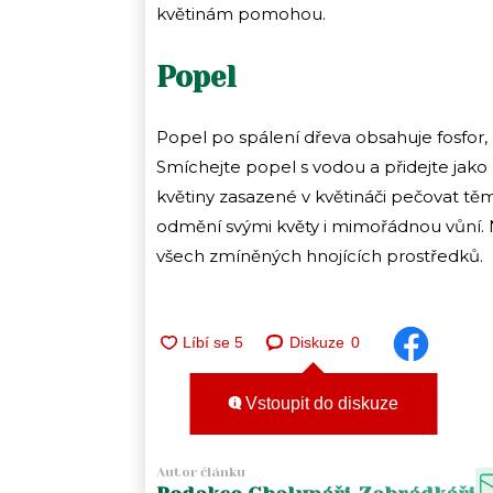
květinám pomohou.
Popel
Popel po spálení dřeva obsahuje fosfor, dr
Smíchejte popel s vodou a přidejte jako 
květiny zasazené v květináči pečovat t
odmění svými květy i mimořádnou vůní. N
všech zmíněných hnojících prostředků.
Diskuze
0
Vstoupit do diskuze
Autor článku