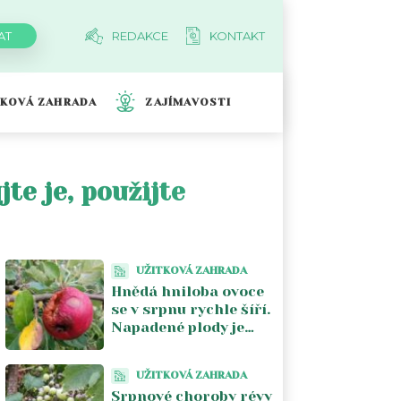
REDAKCE
KONTAKT
TKOVÁ ZAHRADA
ZAJÍMAVOSTI
te je, použijte
UŽITKOVÁ ZAHRADA
Hnědá hniloba ovoce
se v srpnu rychle šíří.
Napadené plody je
lepší ze stromu
odstranit
UŽITKOVÁ ZAHRADA
Srpnové choroby révy