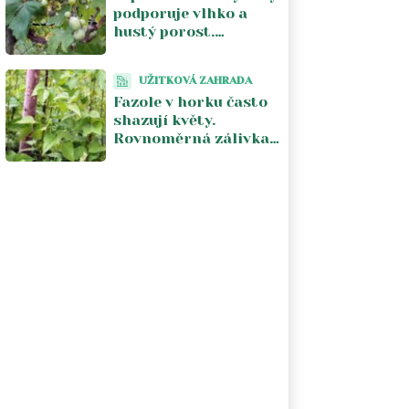
podporuje vlhko a
hustý porost.
Pomáhá vzdušnost a
odstranění
UŽITKOVÁ ZAHRADA
napadených částí
Fazole v horku často
shazují květy.
Rovnoměrná zálivka
a chladnější počasí
obnoví násadu lusků