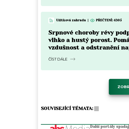
Užitková zahrada
|
PŘEČTENÍ:
4305
Srpnové choroby révy pod
vlhko a hustý porost. Pom
vzdušnost a odstranění n
částí
ČÍST DÁLE
ZOBR
SOUVISEJÍCÍ TÉMATA:
Další portály spada