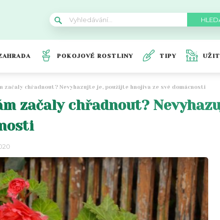
ZAHRADA
POKOJOVÉ ROSTLINY
TIPY
UŽI
ám začaly chřadnout? Nevyhazujte je, použijte hnojiva ze své domácnosti
ám začaly chřadnout? Nevyhazuj
nosti
2020