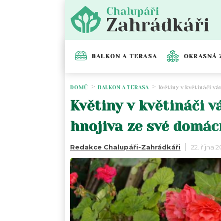
BALKON A TERASA
OKRASNÁ 
DOMŮ
BALKON A TERASA
Květiny v květináči v
Květiny v květináči v
hnojiva ze své domác
Redakce Chalupáři-Zahrádkáři
22. října 