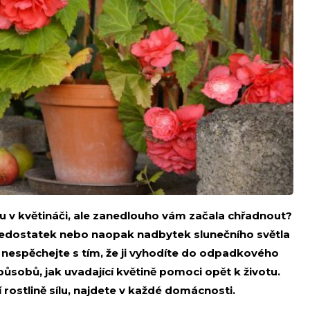
inu v květináči, ale zanedlouho vám začala chřadnout?
edostatek nebo naopak nadbytek slunečního světla
to nespěchejte s tím, že ji vyhodíte do odpadkového
způsobů, jak uvadající květině pomoci opět k životu.
í rostlině sílu, najdete v každé domácnosti.