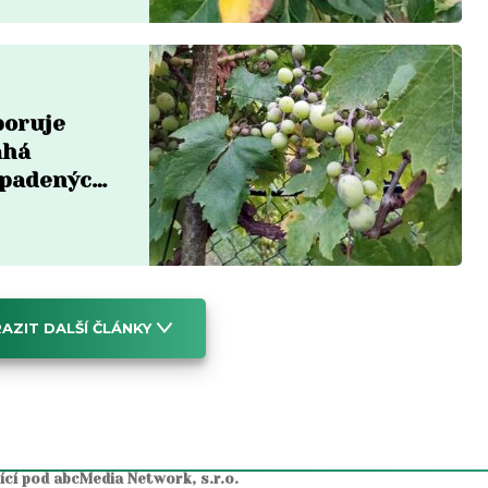
poruje
áhá
apadených
AZIT DALŠÍ ČLÁNKY
jící pod abcMedia Network, s.r.o.