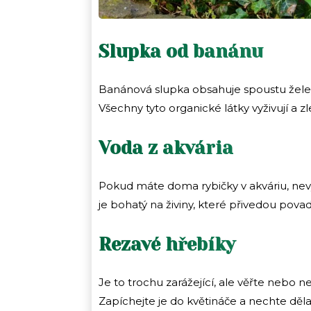
Slupka od banánu
Banánová slupka obsahuje spoustu železa,
Všechny tyto organické látky vyživují a zl
Voda z akvária
Pokud máte doma rybičky v akváriu, nevy
je bohatý na živiny, které přivedou povad
Rezavé hřebíky
Je to trochu zarážející, ale věřte nebo ne
Zapíchejte je do květináče a nechte děla