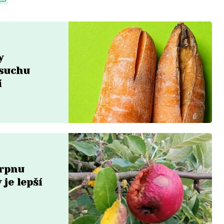
y
 suchu
í
srpnu
 je lepší