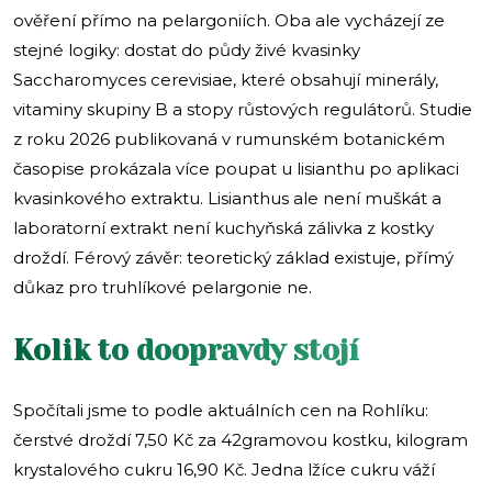
ověření přímo na pelargoniích. Oba ale vycházejí ze
stejné logiky: dostat do půdy živé kvasinky
Saccharomyces cerevisiae, které obsahují minerály,
vitaminy skupiny B a stopy růstových regulátorů. Studie
z roku 2026 publikovaná v rumunském botanickém
časopise prokázala více poupat u lisianthu po aplikaci
kvasinkového extraktu. Lisianthus ale není muškát a
laboratorní extrakt není kuchyňská zálivka z kostky
droždí. Férový závěr: teoretický základ existuje, přímý
důkaz pro truhlíkové pelargonie ne.
Kolik to doopravdy stojí
Spočítali jsme to podle aktuálních cen na Rohlíku:
čerstvé droždí 7,50 Kč za 42gramovou kostku, kilogram
krystalového cukru 16,90 Kč. Jedna lžíce cukru váží