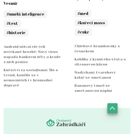
Vesmír
#med
#umělá inteligence
#kuřecí maso
#test
#cukr
#historie
Chlebové bramboráky s
Android uživatelé čelí
česnekem
nečekané hrozbě: Nový virus
napadá bankovní účty a krade
Koblihy z kynutého těsta s
z nich peníze
citronovou kůrou
Kuřáctví za socialismu: Šlo o
Nadýchaný tvarohový
trend, kouřilo se v
koláč se smetanou
nemocnicích i v hromadné
dopravě
Banánový tunel se
smetanovou náplní