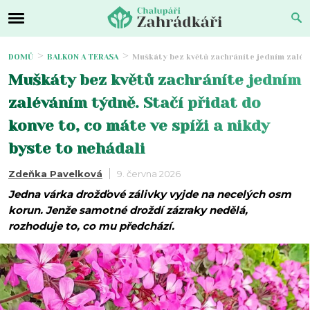
DOMŮ
BALKON A TERASA
Muškáty bez květů zachráníte jedním zaléván
Muškáty bez květů zachráníte jedním
zaléváním týdně. Stačí přidat do
konve to, co máte ve spíži a nikdy
byste to nehádali
Zdeňka Pavelková
9. června 2026
Jedna várka drožďové zálivky vyjde na necelých osm
korun. Jenže samotné droždí zázraky nedělá,
rozhoduje to, co mu předchází.