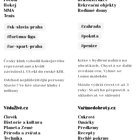
Hokej
Rekreační objekty
MMA
Rodinné domy
Tenis
#zahrada
#sk-slavia-praha
#pokuta
#fortuna-liga
#penize
#ac-spart-praha
Krize v bydlení nabírá na
Český klub vyhodil hokejového
obrátkách. Chystá se další
reprezentanta kvůli
zvedání cen. Vyhne se
závislosti. Utekl do ruské KHL
tomu málokdo
Odchod nejdůležitější persony
Máslo vydrží čerstvé až 3
Slavie? Ve hře slavné kluby i
roky: Stačí ho přepustit a
miliony
skladovat ve sklenici
VědaŽivě.cz
Vařímedobroty.cz
Člověk
Cukroví
Historie a kultura
Omáčky
Planeta Země
Předkrmy
Příroda a zvířata
Recepty
Technika
Rychlé pokrmy