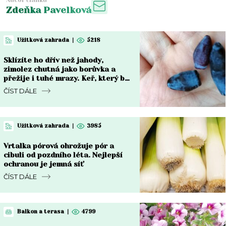
Zdeňka Pavelková
Užitková zahrada
|
5218
Sklízíte ho dřív než jahody,
zimolez chutná jako borůvka a
přežije i tuhé mrazy. Keř, který by
měl stát v každé zahradě
ČÍST DÁLE
Užitková zahrada
|
3985
Vrtalka pórová ohrožuje pór a
cibuli od pozdního léta. Nejlepší
ochranou je jemná síť
ČÍST DÁLE
Balkon a terasa
|
4799