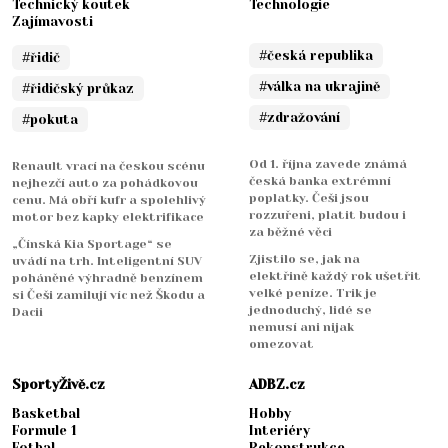
Technický koutek
Technologie
Zajímavosti
#česká republika
#řidič
#válka na ukrajině
#řidičský průkaz
#zdražování
#pokuta
Od 1. října zavede známá
Renault vrací na českou scénu
česká banka extrémní
nejhezčí auto za pohádkovou
poplatky. Češi jsou
cenu. Má obří kufr a spolehlivý
rozzuřeni, platit budou i
motor bez kapky elektrifikace
za běžné věci
„Čínská Kia Sportage“ se
Zjistilo se, jak na
uvádí na trh. Inteligentní SUV
elektřině každý rok ušetřit
poháněné výhradně benzínem
velké peníze. Trik je
si Češi zamilují víc než Škodu a
jednoduchý, lidé se
Dacii
nemusí ani nijak
omezovat
SportyŽivě.cz
ADBZ.cz
Basketbal
Hobby
Formule 1
Interiéry
Fotbal
Rekonstrukce