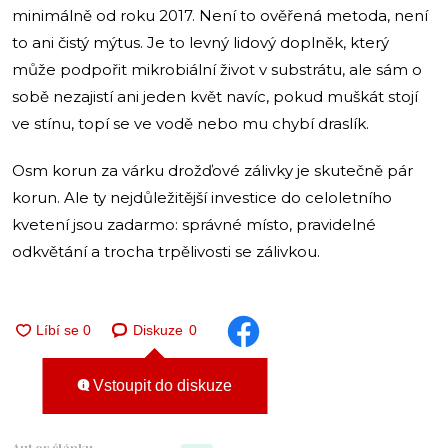
minimálně od roku 2017. Není to ověřená metoda, není
to ani čistý mýtus. Je to levný lidový doplněk, který
může podpořit mikrobiální život v substrátu, ale sám o
sobě nezajistí ani jeden květ navíc, pokud muškát stojí
ve stínu, topí se ve vodě nebo mu chybí draslík.
Osm korun za várku drožďové zálivky je skutečně pár
korun. Ale ty nejdůležitější investice do celoletního
kvetení jsou zadarmo: správné místo, pravidelné
odkvětání a trocha trpělivosti se zálivkou.
Diskuze
0
Vstoupit do diskuze
Autor článku