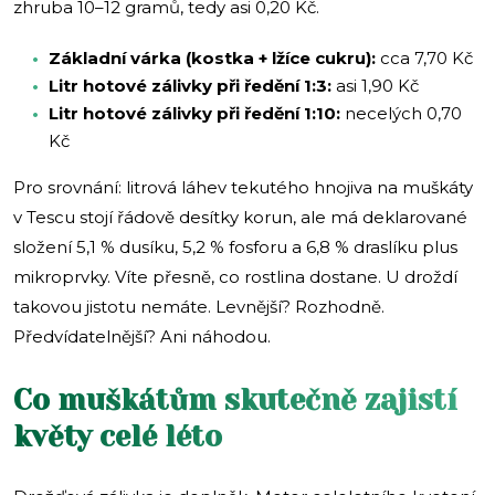
zhruba 10–12 gramů, tedy asi 0,20 Kč.
Základní várka (kostka + lžíce cukru):
cca 7,70 Kč
Litr hotové zálivky při ředění 1:3:
asi 1,90 Kč
Litr hotové zálivky při ředění 1:10:
necelých 0,70
Kč
Pro srovnání: litrová láhev tekutého hnojiva na muškáty
v Tescu stojí řádově desítky korun, ale má deklarované
složení 5,1 % dusíku, 5,2 % fosforu a 6,8 % draslíku plus
mikroprvky. Víte přesně, co rostlina dostane. U droždí
takovou jistotu nemáte. Levnější? Rozhodně.
Předvídatelnější? Ani náhodou.
Co muškátům skutečně zajistí
květy celé léto