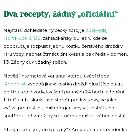
Dva recepty, žádný „oficiální“
Nejstarší dohledatelný český zdroj je
Zpravodaj
Hortiklubu č. 138
, zahrádkářský bulletin, kde se
doporučuje rozpustit jednu kostku čerstvého droždí v
litru vody, nechat čtrnáct dní kvasit a pak ředit v poměru
1:3. Žádný cukr, žádný spěch.
Novější internetová varianta, kterou uvádí třeba
iReceptář
, vypadá jinak: kostka droždí plus lžíce cukru
do litru teplé vody, kvašení pouhých 24 hodin a ředění
1:10. Cukr tu slouží jako startér pro kvasinky, ne jako
výživa pro rostlinu; mikroorganismy v substrátu ho
spotřebují dřív, než by se k němu muškát vůbec dostal.
Který recept je „ten správný“? Ani jeden nemá vědecké