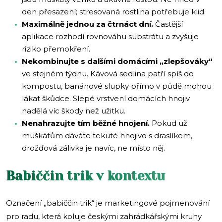
den přesazení; stresovaná rostlina potřebuje klid.
Maximálně jednou za čtrnáct dní.
Častější
aplikace rozhodí rovnováhu substrátu a zvyšuje
riziko přemokření.
Nekombinujte s dalšími domácími „zlepšováky“
ve stejném týdnu. Kávová sedlina patří spíš do
kompostu, banánové slupky přímo v půdě mohou
lákat škůdce. Slepé vrstvení domácích hnojiv
nadělá víc škody než užitku.
Nenahrazujte tím běžné hnojení.
Pokud už
muškátům dáváte tekuté hnojivo s draslíkem,
drožďová zálivka je navíc, ne místo něj.
Babiččin trik v kontextu
Označení „babiččin trik“ je marketingové pojmenování
pro radu, která koluje českými zahrádkářskými kruhy