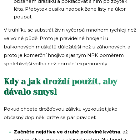
obsahem draslíku a pokračovat s ním po zbytek
léta. Přebytek dusíku naopak žene listy na úkor
poupat.
V truhlíku se substrát živin vyčerpá mnohem rychleji než
ve volné půdě. Proto je pravidelné hnojení u
balkonových muškátů důležitější než u záhonových, a
proto je komerční hnojivo s jasným NPK poměrem
spolehlivější volba než domácí experimenty.
Kdy a jak droždí použít, aby
dávalo smysl
Pokud chcete drožďovou zálivku vyzkoušet jako
občasný doplněk, držte se pár pravidel:
Začněte nejdříve ve druhé polovině května
, až
jsou muškáty venku a aktivně rostou. Ne hned v