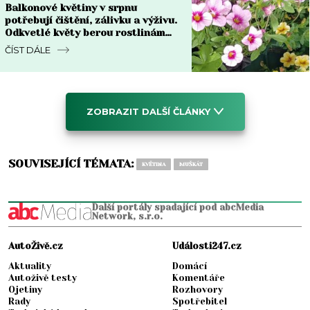
Balkonové květiny v srpnu
potřebují čištění, zálivku a výživu.
Odkvetlé květy berou rostlinám
sílu
ČÍST DÁLE
ZOBRAZIT DALŠÍ ČLÁNKY
SOUVISEJÍCÍ TÉMATA:
KVĚTINA
MUŠKÁT
Další portály spadající pod abcMedia
Network, s.r.o.
AutoŽivě.cz
Události247.cz
Aktuality
Domácí
Autoživě testy
Komentáře
Ojetiny
Rozhovory
Rady
Spotřebitel