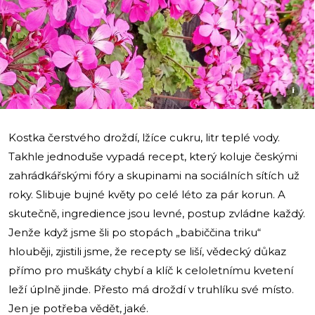
i
Kostka čerstvého droždí, lžíce cukru, litr teplé vody.
Takhle jednoduše vypadá recept, který koluje českými
zahrádkářskými fóry a skupinami na sociálních sítích už
roky. Slibuje bujné květy po celé léto za pár korun. A
skutečně, ingredience jsou levné, postup zvládne každý.
Jenže když jsme šli po stopách „babiččina triku“
hlouběji, zjistili jsme, že recepty se liší, vědecký důkaz
přímo pro muškáty chybí a klíč k celoletnímu kvetení
leží úplně jinde. Přesto má droždí v truhlíku své místo.
Jen je potřeba vědět, jaké.