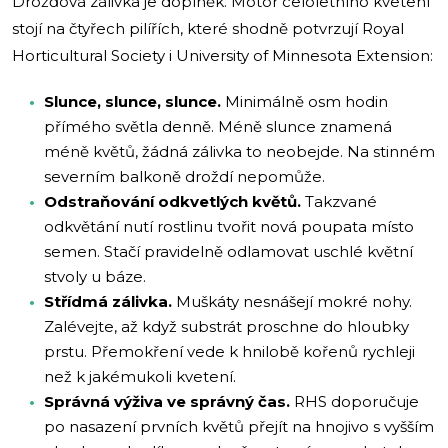
Drožďová zálivka je doplněk. Motor celoletního kvetení
stojí na čtyřech pilířích, které shodně potvrzují Royal
Horticultural Society i University of Minnesota Extension:
Slunce, slunce, slunce.
Minimálně osm hodin
přímého světla denně. Méně slunce znamená
méně květů, žádná zálivka to neobejde. Na stinném
severním balkoně droždí nepomůže.
Odstraňování odkvetlých květů.
Takzvané
odkvětání nutí rostlinu tvořit nová poupata místo
semen. Stačí pravidelně odlamovat uschlé květní
stvoly u báze.
Střídmá zálivka.
Muškáty nesnášejí mokré nohy.
Zalévejte, až když substrát proschne do hloubky
prstu. Přemokření vede k hnilobě kořenů rychleji
než k jakémukoli kvetení.
Správná výživa ve správný čas.
RHS doporučuje
po nasazení prvních květů přejít na hnojivo s vyšším