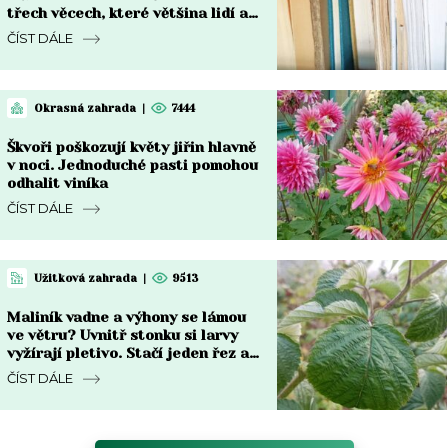
třech věcech, které většina lidí ani
nekontroluje
ČÍST DÁLE
Okrasná zahrada
|
7444
Škvoři poškozují květy jiřin hlavně
v noci. Jednoduché pasti pomohou
odhalit viníka
ČÍST DÁLE
Užitková zahrada
|
9513
Maliník vadne a výhony se lámou
ve větru? Uvnitř stonku si larvy
vyžírají pletivo. Stačí jeden řez a
česnek
ČÍST DÁLE