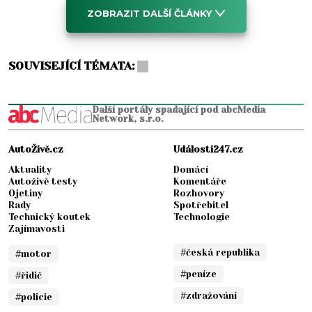
ZOBRAZIT DALŠÍ ČLÁNKY
SOUVISEJÍCÍ TÉMATA:
Další portály spadající pod abcMedia
Network, s.r.o.
AutoŽivě.cz
Události247.cz
Aktuality
Domácí
Autoživě testy
Komentáře
Ojetiny
Rozhovory
Rady
Spotřebitel
Technický koutek
Technologie
Zajímavosti
#česká republika
#motor
#peníze
#řidič
#zdražování
#policie