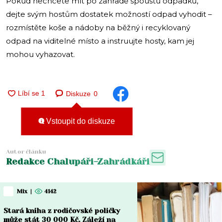
Pokud nechcete mít po zahradě spoustu odpadků,
dejte svým hostům dostatek možností odpad vyhodit –
rozmístěte koše a nádoby na běžný i recyklovaný
odpad na viditelné místo a instruujte hosty, kam jej
mohou vyhazovat.
Diskuze
0
Vstoupit do diskuze
Autor článku
Redakce Chalupáři-Zahrádkáři
Mix
|
4142
Stará kniha z rodičovské poličky
může stát 30 000 Kč. Záleží na