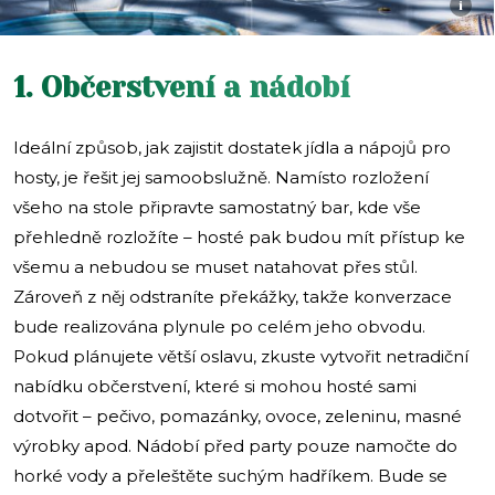
i
1. Občerstvení a nádobí
Ideální způsob, jak zajistit dostatek jídla a nápojů pro
hosty, je řešit jej samoobslužně. Namísto rozložení
všeho na stole připravte samostatný bar, kde vše
přehledně rozložíte – hosté pak budou mít přístup ke
všemu a nebudou se muset natahovat přes stůl.
Zároveň z něj odstraníte překážky, takže konverzace
bude realizována plynule po celém jeho obvodu.
Pokud plánujete větší oslavu, zkuste vytvořit netradiční
nabídku občerstvení, které si mohou hosté sami
dotvořit – pečivo, pomazánky, ovoce, zeleninu, masné
výrobky apod. Nádobí před party pouze namočte do
horké vody a přeleštěte suchým hadříkem. Bude se