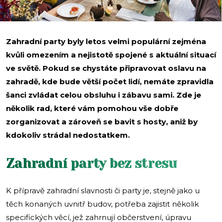
Zahradní party byly letos velmi populární zejména
kvůli omezením a nejistotě spojené s aktuální situací
ve světě. Pokud se chystáte připravovat oslavu na
zahradě, kde bude větší počet lidí, nemáte zpravidla
šanci zvládat celou obsluhu i zábavu sami. Zde je
několik rad, které vám pomohou vše dobře
zorganizovat a zároveň se bavit s hosty, aniž by
kdokoliv strádal nedostatkem.
Zahradní party bez stresu
K přípravě zahradní slavnosti či party je, stejně jako u
těch konaných uvnitř budov, potřeba zajistit několik
specifických věcí, jež zahrnují občerstvení, úpravu