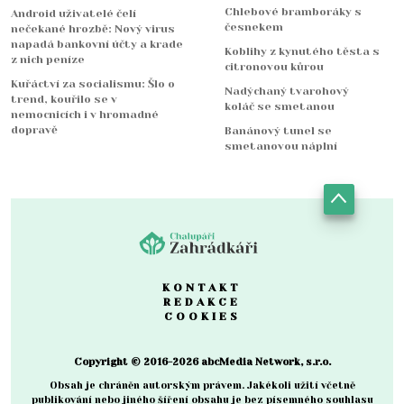
Chlebové bramboráky s
Android uživatelé čelí
česnekem
nečekané hrozbě: Nový virus
napadá bankovní účty a krade
Koblihy z kynutého těsta s
z nich peníze
citronovou kůrou
Kuřáctví za socialismu: Šlo o
Nadýchaný tvarohový
trend, kouřilo se v
koláč se smetanou
nemocnicích i v hromadné
dopravě
Banánový tunel se
smetanovou náplní
KONTAKT
REDAKCE
COOKIES
Copyright © 2016-2026 abcMedia Network, s.r.o.
Obsah je chráněn autorským právem. Jakékoli užití včetně
publikování nebo jiného šíření obsahu je bez písemného souhlasu