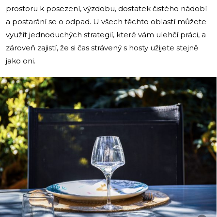
prostoru k posezení, výzdobu, dostatek čistého nádobí
a postarání se o odpad. U všech těchto oblastí můžete
využít jednoduchých strategií, které vám ulehčí práci, a
zároveň zajistí, že si čas strávený s hosty užijete stejně
jako oni.