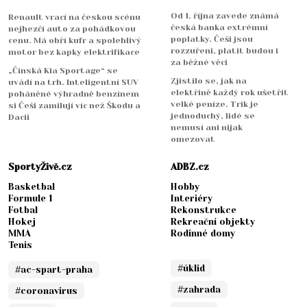
Od 1. října zavede známá
Renault vrací na českou scénu
česká banka extrémní
nejhezčí auto za pohádkovou
poplatky. Češi jsou
cenu. Má obří kufr a spolehlivý
rozzuřeni, platit budou i
motor bez kapky elektrifikace
za běžné věci
„Čínská Kia Sportage“ se
Zjistilo se, jak na
uvádí na trh. Inteligentní SUV
elektřině každý rok ušetřit
poháněné výhradně benzínem
velké peníze. Trik je
si Češi zamilují víc než Škodu a
jednoduchý, lidé se
Dacii
nemusí ani nijak
omezovat
SportyŽivě.cz
ADBZ.cz
Basketbal
Hobby
Formule 1
Interiéry
Fotbal
Rekonstrukce
Hokej
Rekreační objekty
MMA
Rodinné domy
Tenis
#úklid
#ac-spart-praha
#zahrada
#coronavirus