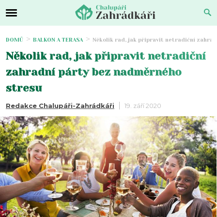
DOMŮ
BALKON A TERASA
Několik rad, jak připravit netradiční zahr
Několik rad, jak připravit netradiční
zahradní párty bez nadměrného
stresu
Redakce Chalupáři-Zahrádkáři
19. září 2020