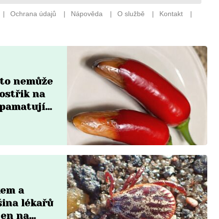
a to nemůže
ostřik na
zpamatují
kem a
šina lékařů
jen na