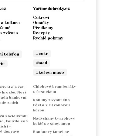
.cz
Vařímedobroty.cz
Cukroví
 a kultura
Omáčky
 Země
Předkrmy
a zvířata
Recepty
a
Rychlé pokrmy
#cukr
ní telefon
#med
rie
#kuřecí maso
Chlebové bramboráky
živatelé čelí
s česnekem
 hrozbě: Nový
padá bankovní
Koblihy z kynutého
ade z nich
těsta s citronovou
kůrou
 za socialismu:
Nadýchaný tvarohový
nd, kouřilo se v
koláč se smetanou
ch i v
é dopravě
Banánový tunel se