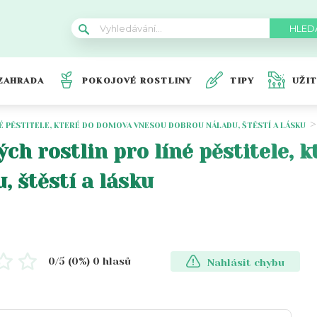
ZAHRADA
POKOJOVÉ ROSTLINY
TIPY
UŽI
É PĚSTITELE, KTERÉ DO DOMOVA VNESOU DOBROU NÁLADU, ŠTĚSTÍ A LÁSKU
ch rostlin pro líné pěstitele, 
 štěstí a lásku
0
/5 (
0
%)
0
hlasů
Nahlásit chybu