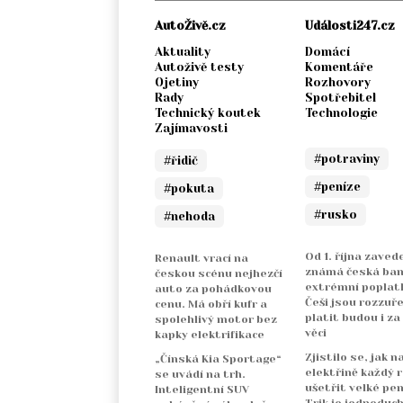
AutoŽivě.cz
Události247.cz
Aktuality
Domácí
Autoživě testy
Komentáře
Ojetiny
Rozhovory
Rady
Spotřebitel
Technický koutek
Technologie
Zajímavosti
#potraviny
#řidič
#peníze
#pokuta
#rusko
#nehoda
Od 1. října zaved
Renault vrací na
známá česká ba
českou scénu nejhezčí
extrémní poplatk
auto za pohádkovou
Češi jsou rozzuře
cenu. Má obří kufr a
platit budou i za
spolehlivý motor bez
věci
kapky elektrifikace
Zjistilo se, jak n
„Čínská Kia Sportage“
elektřině každý 
se uvádí na trh.
ušetřit velké pen
Inteligentní SUV