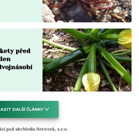
ukety před
eden
dvojnásobí
AZIT DALŠÍ ČLÁNKY
jící pod abcMedia Network, s.r.o.