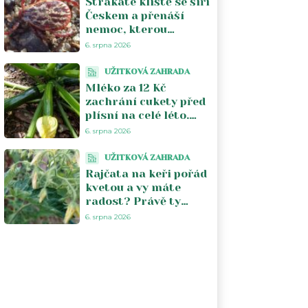
Strakaté klíště se šíří
Českem a přenáší
nemoc, kterou
většina lékařů nezná.
6. srpna 2026
Piják lužní už není jen
na Moravě
UŽITKOVÁ ZAHRADA
Mléko za 12 Kč
zachrání cukety před
plísní na celé léto.
Stačí jeden postřik
6. srpna 2026
týdně a úroda se
zdvojnásobí
UŽITKOVÁ ZAHRADA
Rajčata na keři pořád
kvetou a vy máte
radost? Právě ty
květy vám kradou
6. srpna 2026
úrodu. V srpnu je
musíte zastavit