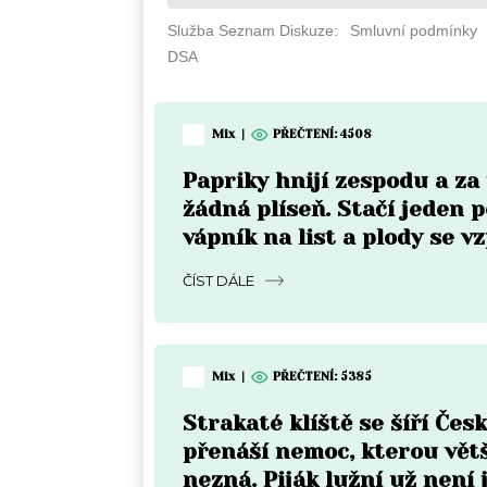
Mix
|
PŘEČTENÍ: 4508
Papriky hnijí zespodu a z
žádná plíseň. Stačí jeden p
vápník na list a plody se v
do týdne
ČÍST DÁLE
Mix
|
PŘEČTENÍ: 5385
Strakaté klíště se šíří Čes
přenáší nemoc, kterou vět
nezná. Piják lužní už není 