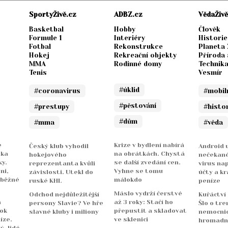
SportyŽivě.cz
ADBZ.cz
VědaŽivě
Basketbal
Hobby
Člověk
Formule 1
Interiéry
Historie
Fotbal
Rekonstrukce
Planeta
Hokej
Rekreační objekty
Příroda 
MMA
Rodinné domy
Technik
Tenis
Vesmír
#úklid
#coronavirus
#mobil
#pěstování
#prestupy
#histo
#dům
#mma
#věda
e
Krize v bydlení nabírá
Český klub vyhodil
Android u
nka
na obrátkách. Chystá
hokejového
nečekané
y.
se další zvedání cen.
reprezentanta kvůli
virus na
ni,
Vyhne se tomu
závislosti. Utekl do
účty a kr
 běžné
málokdo
ruské KHL
peníze
Máslo vydrží čerstvé
Odchod nejdůležitější
Kuřáctví
a
až 3 roky: Stačí ho
persony Slavie? Ve hře
Šlo o tre
rok
přepustit a skladovat
slavné kluby i miliony
nemocnicí
íze.
ve sklenici
hromadn