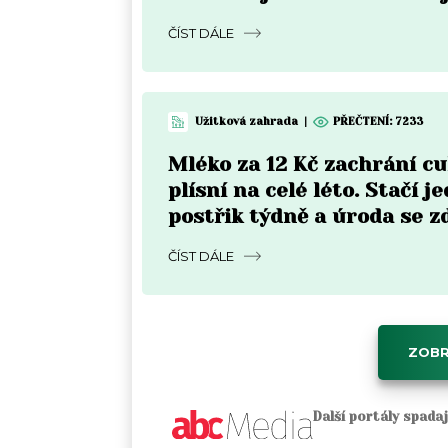
Moravě
ČÍST DÁLE
Užitková zahrada
|
PŘEČTENÍ: 7233
Mléko za 12 Kč zachrání c
plísní na celé léto. Stačí j
postřik týdně a úroda se z
ČÍST DÁLE
ZOBR
Další portály spada