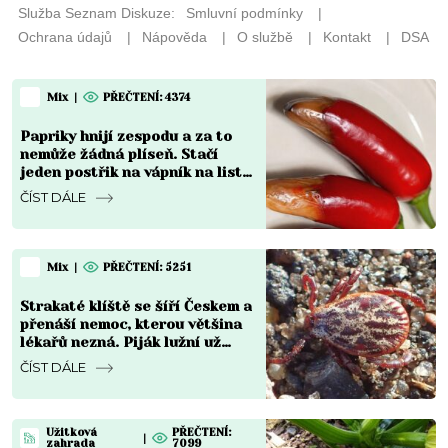
Mix
|
PŘEČTENÍ: 4374
Papriky hnijí zespodu a za to
nemůže žádná plíseň. Stačí
jeden postřik na vápník na list
a plody se vzpamatují do týdne
ČÍST DÁLE
Mix
|
PŘEČTENÍ: 5251
Strakaté klíště se šíří Českem a
přenáší nemoc, kterou většina
lékařů nezná. Piják lužní už
není jen na Moravě
ČÍST DÁLE
Užitková
PŘEČTENÍ:
|
zahrada
7099