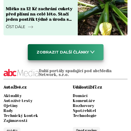
Mléko za 12 Kč zachrání cukety
před plísní na celé léto. Stačí
jeden postřik týdně a úroda se
zdvojnásobí
ČÍST DÁLE
ZOBRAZIT DALŠÍ ČLÁNKY
Další portály spadající pod abcMedia
Network, s.r.o.
AutoŽivě.cz
Události247.cz
Aktuality
Domácí
Autoživě testy
Komentáře
Ojetiny
Rozhovory
Rady
Spotřebitel
Technický koutek
Technologie
Zajímavosti
#potraviny