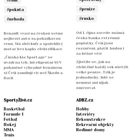
#řidič
#peníze
#pokuta
#rusko
#nehoda
Od 1. října zavede známá
Renault vrací na českou scénu
česká banka extrémní
nejhezčí auto za pohádkovou
poplatky. Češi jsou
cenu. Má obří kufr a spolehlivý
rozzuřeni, platit budou i
motor bez kapky elektrifikace
za běžné věci
„Čínská Kia Sportage“ se
Zjistilo se, jak na
uvádí na trh. Inteligentní SUV
elektřině každý rok ušetřit
poháněné výhradně benzínem
velké peníze. Trik je
si Češi zamilují víc než Škodu a
jednoduchý, lidé se
Dacii
nemusí ani nijak
omezovat
SportyŽivě.cz
ADBZ.cz
Basketbal
Hobby
Formule 1
Interiéry
Fotbal
Rekonstrukce
Hokej
Rekreační objekty
MMA
Rodinné domy
Tenis