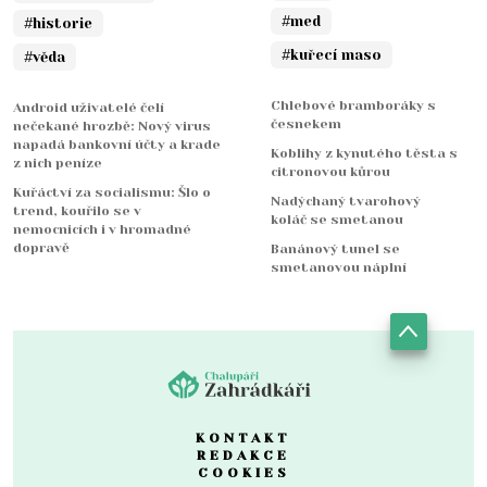
#med
#historie
#kuřecí maso
#věda
Chlebové bramboráky s
Android uživatelé čelí
česnekem
nečekané hrozbě: Nový virus
napadá bankovní účty a krade
Koblihy z kynutého těsta s
z nich peníze
citronovou kůrou
Kuřáctví za socialismu: Šlo o
Nadýchaný tvarohový
trend, kouřilo se v
koláč se smetanou
nemocnicích i v hromadné
dopravě
Banánový tunel se
smetanovou náplní
KONTAKT
REDAKCE
COOKIES