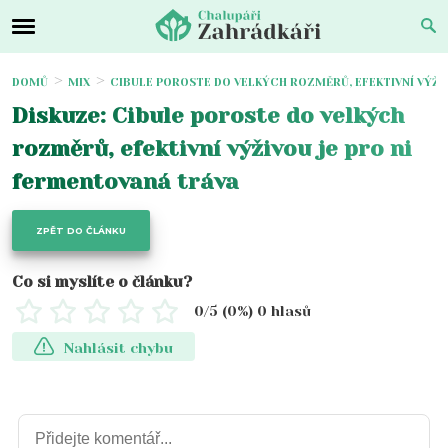
DOMŮ
MIX
CIBULE POROSTE DO VELKÝCH ROZMĚRŮ, EFEKTIVNÍ VÝŽI
Diskuze: Cibule poroste do velkých
rozměrů, efektivní výživou je pro ni
fermentovaná tráva
ZPĚT DO ČLÁNKU
Co si myslíte o článku?
0
/5 (
0
%)
0
hlasů
Nahlásit chybu