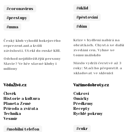
#úklid
#coronavirus
#pěstování
#prestupy
#dům
#mma
Krize v bydlení nabírá na
Český klub vyhodil hokejového
obrátkách. Chystá se další
reprezentanta kvůli
zvedání cen. Vyhne se
závislosti. Utekl do ruské KHL
tomu málokdo
Odchod nejdůležitější persony
Máslo vydrží čerstvé až 3
Slavie? Ve hře slavné kluby i
roky: Stačí ho přepustit a
miliony
skladovat ve sklenici
VědaŽivě.cz
Vařímedobroty.cz
Člověk
Cukroví
Historie a kultura
Omáčky
Planeta Země
Předkrmy
Příroda a zvířata
Recepty
Technika
Rychlé pokrmy
Vesmír
#cukr
#mobilní telefon