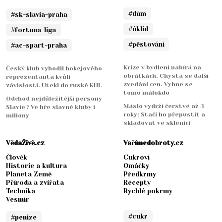
#dům
#sk-slavia-praha
#úklid
#fortuna-liga
#pěstování
#ac-spart-praha
Krize v bydlení nabírá na
Český klub vyhodil hokejového
obrátkách. Chystá se další
reprezentanta kvůli
zvedání cen. Vyhne se
závislosti. Utekl do ruské KHL
tomu málokdo
Odchod nejdůležitější persony
Máslo vydrží čerstvé až 3
Slavie? Ve hře slavné kluby i
roky: Stačí ho přepustit a
miliony
skladovat ve sklenici
VědaŽivě.cz
Vařímedobroty.cz
Člověk
Cukroví
Historie a kultura
Omáčky
Planeta Země
Předkrmy
Příroda a zvířata
Recepty
Technika
Rychlé pokrmy
Vesmír
#cukr
#penize