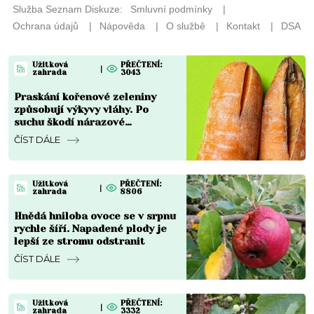
Užitková
PŘEČTENÍ:
|
zahrada
3043
Praskání kořenové zeleniny
způsobují výkyvy vláhy. Po
suchu škodí nárazové
přemokření
ČÍST DÁLE
Užitková
PŘEČTENÍ:
|
zahrada
8806
Hnědá hniloba ovoce se v srpnu
rychle šíří. Napadené plody je
lepší ze stromu odstranit
ČÍST DÁLE
Užitková
PŘEČTENÍ:
|
zahrada
3332