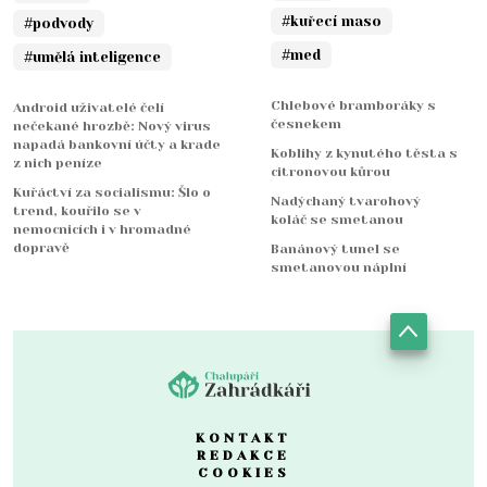
#kuřecí maso
#podvody
#med
#umělá inteligence
Chlebové bramboráky s
Android uživatelé čelí
česnekem
nečekané hrozbě: Nový virus
napadá bankovní účty a krade
Koblihy z kynutého těsta s
z nich peníze
citronovou kůrou
Kuřáctví za socialismu: Šlo o
Nadýchaný tvarohový
trend, kouřilo se v
koláč se smetanou
nemocnicích i v hromadné
dopravě
Banánový tunel se
smetanovou náplní
KONTAKT
REDAKCE
COOKIES