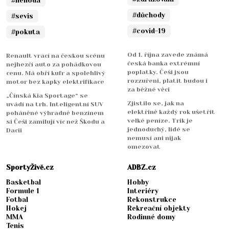
#nehoda
#důchody
#sevis
#covid-19
#pokuta
Od 1. října zavede známá
Renault vrací na českou scénu
česká banka extrémní
nejhezčí auto za pohádkovou
poplatky. Češi jsou
cenu. Má obří kufr a spolehlivý
rozzuřeni, platit budou i
motor bez kapky elektrifikace
za běžné věci
„Čínská Kia Sportage“ se
Zjistilo se, jak na
uvádí na trh. Inteligentní SUV
elektřině každý rok ušetřit
poháněné výhradně benzínem
velké peníze. Trik je
si Češi zamilují víc než Škodu a
jednoduchý, lidé se
Dacii
nemusí ani nijak
omezovat
SportyŽivě.cz
ADBZ.cz
Basketbal
Hobby
Formule 1
Interiéry
Fotbal
Rekonstrukce
Hokej
Rekreační objekty
MMA
Rodinné domy
Tenis