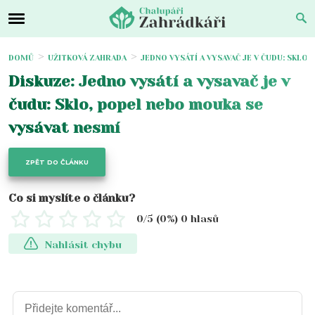
DOMŮ
UŽITKOVÁ ZAHRADA
JEDNO VYSÁTÍ A VYSAVAČ JE V ČUDU: SKLO
Diskuze: Jedno vysátí a vysavač je v
čudu: Sklo, popel nebo mouka se
vysávat nesmí
ZPĚT DO ČLÁNKU
Co si myslíte o článku?
0
/5 (
0
%)
0
hlasů
Nahlásit chybu