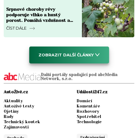
Srpnové choroby révy
podporuje vlhko a hustý
porost. Pomáhá vzdušnost a
odstranění napadených částí
ČÍST DÁLE
ZOBRAZIT DALŠÍ ČLÁNKY
Další portály spadající pod abcMedia
Network, s.r.o.
AutoŽivě.cz
Události247.cz
Aktuality
Domácí
Autoživě testy
Komentáře
Ojetiny
Rozhovory
Rady
Spotřebitel
Technický koutek
Technologie
Zajímavosti
#zdražování