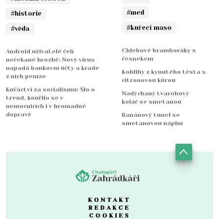
#med
#historie
#kuřecí maso
#věda
Chlebové bramboráky s
Android uživatelé čelí
česnekem
nečekané hrozbě: Nový virus
napadá bankovní účty a krade
Koblihy z kynutého těsta s
z nich peníze
citronovou kůrou
Kuřáctví za socialismu: Šlo o
Nadýchaný tvarohový
trend, kouřilo se v
koláč se smetanou
nemocnicích i v hromadné
dopravě
Banánový tunel se
smetanovou náplní
KONTAKT
REDAKCE
COOKIES