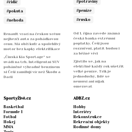
#potraviny
#řidič
#peníze
#pokuta
#rusko
#nehoda
Od 1. října zavede známá
Renault vrací na českou scénu
česká banka extrémní
nejhezčí auto za pohádkovou
poplatky. Češi jsou
cenu. Má obří kufr a spolehlivý
rozzuřeni, platit budou i
motor bez kapky elektrifikace
za běžné věci
„Čínská Kia Sportage“ se
Zjistilo se, jak na
uvádí na trh. Inteligentní SUV
elektřině každý rok ušetřit
poháněné výhradně benzínem
velké peníze. Trik je
si Češi zamilují víc než Škodu a
jednoduchý, lidé se
Dacii
nemusí ani nijak
omezovat
SportyŽivě.cz
ADBZ.cz
Basketbal
Hobby
Formule 1
Interiéry
Fotbal
Rekonstrukce
Hokej
Rekreační objekty
MMA
Rodinné domy
Tenis