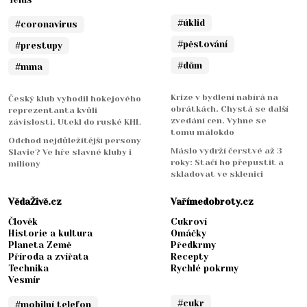
#úklid
#coronavirus
#pěstování
#prestupy
#dům
#mma
Krize v bydlení nabírá na
Český klub vyhodil hokejového
obrátkách. Chystá se další
reprezentanta kvůli
zvedání cen. Vyhne se
závislosti. Utekl do ruské KHL
tomu málokdo
Odchod nejdůležitější persony
Máslo vydrží čerstvé až 3
Slavie? Ve hře slavné kluby i
roky: Stačí ho přepustit a
miliony
skladovat ve sklenici
VědaŽivě.cz
Vařímedobroty.cz
Člověk
Cukroví
Historie a kultura
Omáčky
Planeta Země
Předkrmy
Příroda a zvířata
Recepty
Technika
Rychlé pokrmy
Vesmír
#cukr
#mobilní telefon