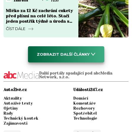
zahrada
7237
Mléko za 12 Kč zachrání cukety
před plísní na celé léto. Stačí
jeden postřik týdně a úroda se
zdvojnásobí
ČÍST DÁLE
ZOBRAZIT DALŠÍ ČLÁNKY
Další portály spadající pod abcMedia
Network, s.r.o.
AutoŽivě.cz
Události247.cz
Aktuality
Domácí
Autoživě testy
Komentáře
Ojetiny
Rozhovory
Rady
Spotřebitel
Technický koutek
Technologie
Zajímavosti