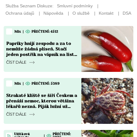
Mix
|
PŘEČTENÍ: 4512
Papriky hnijí zespodu a za to
nemůže žádná plíseň. Stačí
jeden postřik na vápník na list
a plody se vzpamatují do týdne
ČÍST DÁLE
Mix
|
PŘEČTENÍ: 5389
Strakaté klíště se šíří Českem a
přenáší nemoc, kterou většina
lékařů nezná. Piják lužní už
není jen na Moravě
ČÍST DÁLE
Užitková
PŘEČTENÍ:
|