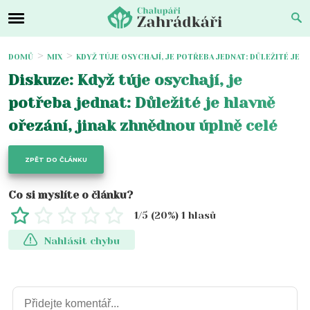
DOMŮ
MIX
KDYŽ TÚJE OSYCHAJÍ, JE POTŘEBA JEDNAT: DŮLEŽITÉ JE 
Diskuze: Když túje osychají, je
potřeba jednat: Důležité je hlavně
ořezání, jinak zhnědnou úplně celé
ZPĚT DO ČLÁNKU
Co si myslíte o článku?
1
/5 (
20
%)
1
hlasů
Nahlásit chybu