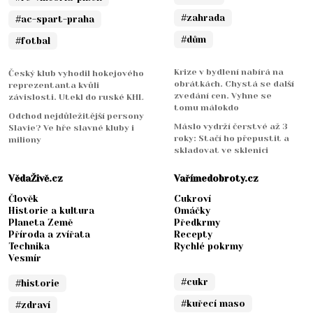
#zahrada
#ac-spart-praha
#dům
#fotbal
Krize v bydlení nabírá na
Český klub vyhodil hokejového
obrátkách. Chystá se další
reprezentanta kvůli
zvedání cen. Vyhne se
závislosti. Utekl do ruské KHL
tomu málokdo
Odchod nejdůležitější persony
Máslo vydrží čerstvé až 3
Slavie? Ve hře slavné kluby i
roky: Stačí ho přepustit a
miliony
skladovat ve sklenici
VědaŽivě.cz
Vařímedobroty.cz
Člověk
Cukroví
Historie a kultura
Omáčky
Planeta Země
Předkrmy
Příroda a zvířata
Recepty
Technika
Rychlé pokrmy
Vesmír
#cukr
#historie
#kuřecí maso
#zdraví