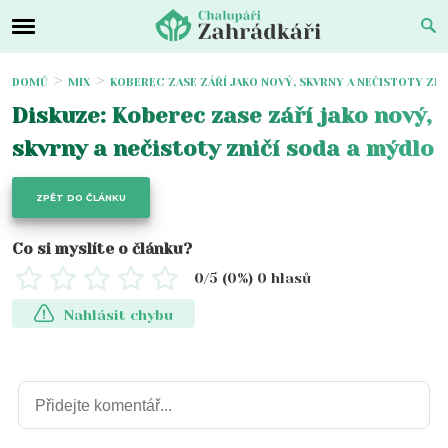
DOMŮ
MIX
KOBEREC ZASE ZÁŘÍ JAKO NOVÝ, SKVRNY A NEČISTOTY ZNI
Diskuze: Koberec zase září jako nový,
skvrny a nečistoty zničí soda a mýdlo
ZPĚT DO ČLÁNKU
Co si myslíte o článku?
0
/5 (
0
%)
0
hlasů
Nahlásit chybu