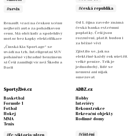
#česká republika
#sevis
Od 1. října zavede známá
Renault vrací na českou scénu
česká banka extrémní
nejhezčí auto za pohádkovou
poplatky. Češi jsou
cenu. Má obří kufr a spolehlivý
rozzuřeni, platit budou i
motor bez kapky elektrifikace
za běžné věci
„Čínská Kia Sportage“ se
Zjistilo se, jak na
uvádí na trh. Inteligentní SUV
elektřině každý rok ušetřit
poháněné výhradně benzínem
velké peníze. Trik je
si Češi zamilují víc než Škodu a
jednoduchý, lidé se
Dacii
nemusí ani nijak
omezovat
SportyŽivě.cz
ADBZ.cz
Basketbal
Hobby
Formule 1
Interiéry
Fotbal
Rekonstrukce
Hokej
Rekreační objekty
MMA
Rodinné domy
Tenis
#čištění
#fc-viktoria-plzen