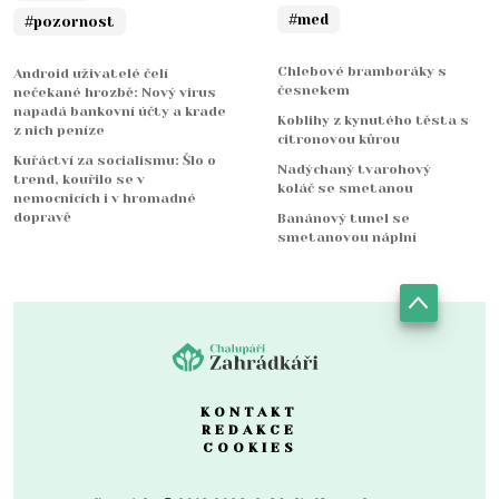
#med
#pozornost
Chlebové bramboráky s
Android uživatelé čelí
česnekem
nečekané hrozbě: Nový virus
napadá bankovní účty a krade
Koblihy z kynutého těsta s
z nich peníze
citronovou kůrou
Kuřáctví za socialismu: Šlo o
Nadýchaný tvarohový
trend, kouřilo se v
koláč se smetanou
nemocnicích i v hromadné
dopravě
Banánový tunel se
smetanovou náplní
KONTAKT
REDAKCE
COOKIES