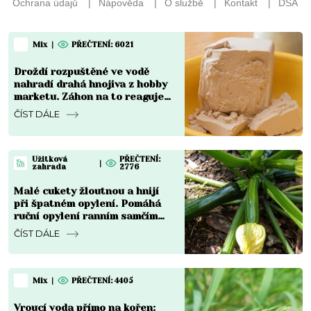
Mix
|
PŘEČTENÍ: 6021
Droždí rozpuštěné ve vodě
nahradí drahá hnojiva z hobby
marketu. Záhon na to reaguje
do týdne a rozdíl je vidět
ČÍST DÁLE
pouhým okem
Užitková
PŘEČTENÍ:
|
zahrada
2776
Malé cukety žloutnou a hnijí
při špatném opylení. Pomáhá
ruční opylení ranním samčím
květem
ČÍST DÁLE
Mix
|
PŘEČTENÍ: 4405
Vroucí voda přímo na kořen: