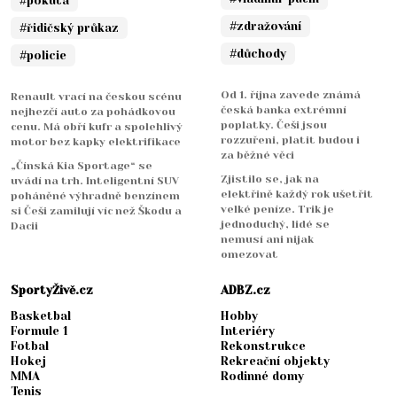
#pokuta
#zdražování
#řidičský průkaz
#důchody
#policie
Od 1. října zavede známá
Renault vrací na českou scénu
česká banka extrémní
nejhezčí auto za pohádkovou
poplatky. Češi jsou
cenu. Má obří kufr a spolehlivý
rozzuřeni, platit budou i
motor bez kapky elektrifikace
za běžné věci
„Čínská Kia Sportage“ se
Zjistilo se, jak na
uvádí na trh. Inteligentní SUV
elektřině každý rok ušetřit
poháněné výhradně benzínem
velké peníze. Trik je
si Češi zamilují víc než Škodu a
jednoduchý, lidé se
Dacii
nemusí ani nijak
omezovat
SportyŽivě.cz
ADBZ.cz
Basketbal
Hobby
Formule 1
Interiéry
Fotbal
Rekonstrukce
Hokej
Rekreační objekty
MMA
Rodinné domy
Tenis