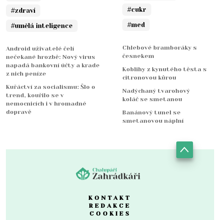
#cukr
#zdraví
#med
#umělá inteligence
Chlebové bramboráky s
Android uživatelé čelí
česnekem
nečekané hrozbě: Nový virus
napadá bankovní účty a krade
Koblihy z kynutého těsta s
z nich peníze
citronovou kůrou
Kuřáctví za socialismu: Šlo o
Nadýchaný tvarohový
trend, kouřilo se v
koláč se smetanou
nemocnicích i v hromadné
dopravě
Banánový tunel se
smetanovou náplní
KONTAKT
REDAKCE
COOKIES