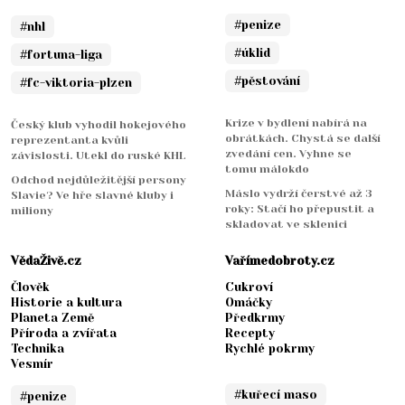
#penize
#nhl
#úklid
#fortuna-liga
#pěstování
#fc-viktoria-plzen
Krize v bydlení nabírá na
Český klub vyhodil hokejového
obrátkách. Chystá se další
reprezentanta kvůli
zvedání cen. Vyhne se
závislosti. Utekl do ruské KHL
tomu málokdo
Odchod nejdůležitější persony
Máslo vydrží čerstvé až 3
Slavie? Ve hře slavné kluby i
roky: Stačí ho přepustit a
miliony
skladovat ve sklenici
VědaŽivě.cz
Vařímedobroty.cz
Člověk
Cukroví
Historie a kultura
Omáčky
Planeta Země
Předkrmy
Příroda a zvířata
Recepty
Technika
Rychlé pokrmy
Vesmír
#kuřecí maso
#penize