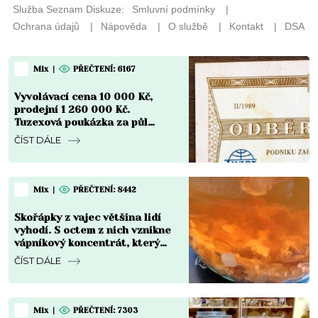
Mix
|
PŘEČTENÍ: 6167
Vyvolávací cena 10 000 Kč,
prodejní 1 260 000 Kč.
Tuzexová poukázka za půl
koruny se stala nejdražším
ČÍST DÁLE
bonem v české historii
Mix
|
PŘEČTENÍ: 8442
Skořápky z vajec většina lidí
vyhodí. S octem z nich vznikne
vápníkový koncentrát, který
chřadnoucím rostlinám vrátí
ČÍST DÁLE
sílu
Mix
|
PŘEČTENÍ: 7303