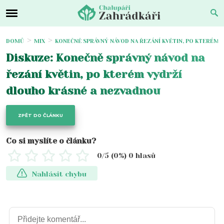
DOMŮ
MIX
KONEČNĚ SPRÁVNÝ NÁVOD NA ŘEZÁNÍ KVĚTIN, PO KTERÉM 
Diskuze: Konečně správný návod na
řezání květin, po kterém vydrží
dlouho krásné a nezvadnou
ZPĚT DO ČLÁNKU
Co si myslíte o článku?
0
/5 (
0
%)
0
hlasů
Nahlásit chybu