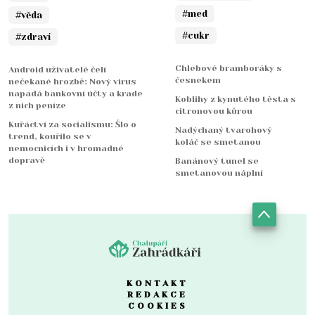
#med
#věda
#cukr
#zdraví
Chlebové bramboráky s
Android uživatelé čelí
česnekem
nečekané hrozbě: Nový virus
napadá bankovní účty a krade
Koblihy z kynutého těsta s
z nich peníze
citronovou kůrou
Kuřáctví za socialismu: Šlo o
Nadýchaný tvarohový
trend, kouřilo se v
koláč se smetanou
nemocnicích i v hromadné
dopravě
Banánový tunel se
smetanovou náplní
KONTAKT
REDAKCE
COOKIES