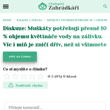
DOMŮ
BALKON A TERASA
MUŠKÁTY POTŘEBUJÍ PŘESNĚ 10 % OBJEMU KVĚ
Diskuze: Muškáty potřebují přesně 10
% objemu květináče vody na zálivku.
Víc i míň je zničí dřív, než si všimnete
ZPĚT DO ČLÁNKU
Co si myslíte o článku?
0
/5 (
0
%)
0
hlasů
Nahlásit chybu