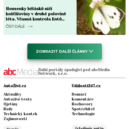
Housenky bělásků ničí
košťáloviny v druhé polovině
léta. Včasná kontrola listů
omezuje škody
ČÍST DÁLE
ZOBRAZIT DALŠÍ ČLÁNKY
Další portály spadající pod abcMedia
Network, s.r.o.
AutoŽivě.cz
Události247.cz
Aktuality
Domácí
Autoživě testy
Komentáře
Ojetiny
Rozhovory
Rady
Spotřebitel
Technický koutek
Technologie
Zajímavosti
#vladimir putin