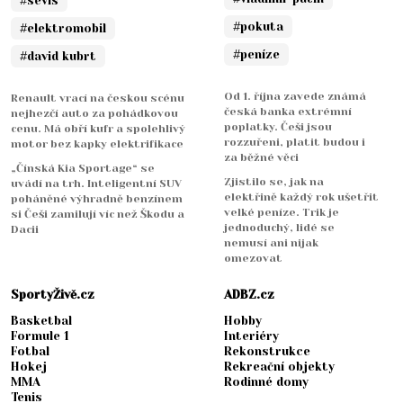
#sevis
#pokuta
#elektromobil
#peníze
#david kubrt
Od 1. října zavede známá
Renault vrací na českou scénu
česká banka extrémní
nejhezčí auto za pohádkovou
poplatky. Češi jsou
cenu. Má obří kufr a spolehlivý
rozzuřeni, platit budou i
motor bez kapky elektrifikace
za běžné věci
„Čínská Kia Sportage“ se
Zjistilo se, jak na
uvádí na trh. Inteligentní SUV
elektřině každý rok ušetřit
poháněné výhradně benzínem
velké peníze. Trik je
si Češi zamilují víc než Škodu a
jednoduchý, lidé se
Dacii
nemusí ani nijak
omezovat
SportyŽivě.cz
ADBZ.cz
Basketbal
Hobby
Formule 1
Interiéry
Fotbal
Rekonstrukce
Hokej
Rekreační objekty
MMA
Rodinné domy
Tenis