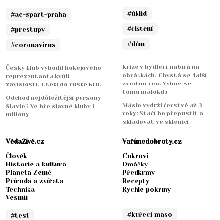
#úklid
#ac-spart-praha
#čištění
#prestupy
#dům
#coronavirus
Krize v bydlení nabírá na
Český klub vyhodil hokejového
obrátkách. Chystá se další
reprezentanta kvůli
zvedání cen. Vyhne se
závislosti. Utekl do ruské KHL
tomu málokdo
Odchod nejdůležitější persony
Máslo vydrží čerstvé až 3
Slavie? Ve hře slavné kluby i
roky: Stačí ho přepustit a
miliony
skladovat ve sklenici
VědaŽivě.cz
Vařímedobroty.cz
Člověk
Cukroví
Historie a kultura
Omáčky
Planeta Země
Předkrmy
Příroda a zvířata
Recepty
Technika
Rychlé pokrmy
Vesmír
#kuřecí maso
#test