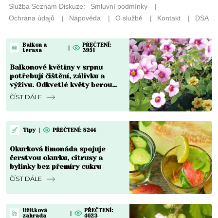
Balkon a
PŘEČTENÍ:
|
terasa
3951
Balkonové květiny v srpnu
potřebují čištění, zálivku a
výživu. Odkvetlé květy berou
rostlinám sílu
ČÍST DÁLE
Tipy
|
PŘEČTENÍ: 8244
Okurková limonáda spojuje
čerstvou okurku, citrusy a
bylinky bez přemíry cukru
ČÍST DÁLE
Užitková
PŘEČTENÍ:
|
zahrada
4623