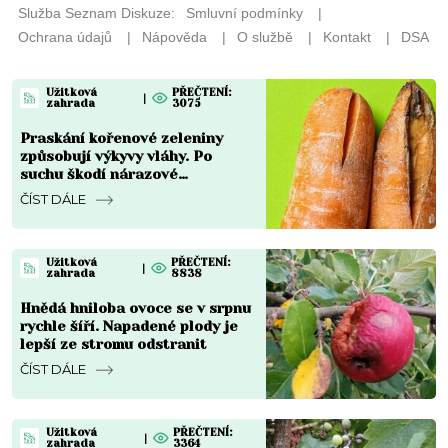
Užitková
PŘEČTENÍ:
|
zahrada
3075
Praskání kořenové zeleniny
způsobují výkyvy vláhy. Po
suchu škodí nárazové
přemokření
ČÍST DÁLE
Užitková
PŘEČTENÍ:
|
zahrada
8838
Hnědá hniloba ovoce se v srpnu
rychle šíří. Napadené plody je
lepší ze stromu odstranit
ČÍST DÁLE
Užitková
PŘEČTENÍ:
|
zahrada
3364