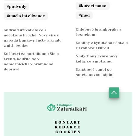
#kuřecí maso
#podvody
#med
#umělá inteligence
Chlebové bramboráky s
Android uživatelé čelí
česnekem
nečekané hrozbě: Nový virus
napadá bankovní účty a krade
Koblihy z kynutého těsta s
z nich peníze
citronovou kůrou
Kuřáctví za socialismu: Šlo o
Nadýchaný tvarohový
trend, kouřilo se v
koláč se smetanou
nemocnicích i v hromadné
dopravě
Banánový tunel se
smetanovou náplní
KONTAKT
REDAKCE
COOKIES