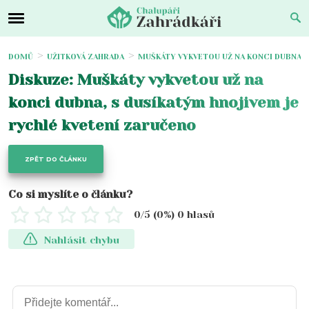
DOMŮ
UŽITKOVÁ ZAHRADA
MUŠKÁTY VYKVETOU UŽ NA KONCI DUBNA, 
Diskuze: Muškáty vykvetou už na
konci dubna, s dusíkatým hnojivem je
rychlé kvetení zaručeno
ZPĚT DO ČLÁNKU
Co si myslíte o článku?
0
/5 (
0
%)
0
hlasů
Nahlásit chybu