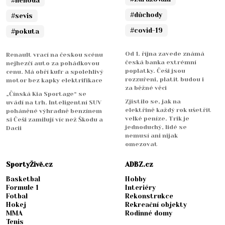
#nehoda
#důchody
#sevis
#covid-19
#pokuta
Od 1. října zavede známá
Renault vrací na českou scénu
česká banka extrémní
nejhezčí auto za pohádkovou
poplatky. Češi jsou
cenu. Má obří kufr a spolehlivý
rozzuřeni, platit budou i
motor bez kapky elektrifikace
za běžné věci
„Čínská Kia Sportage“ se
Zjistilo se, jak na
uvádí na trh. Inteligentní SUV
elektřině každý rok ušetřit
poháněné výhradně benzínem
velké peníze. Trik je
si Češi zamilují víc než Škodu a
jednoduchý, lidé se
Dacii
nemusí ani nijak
omezovat
SportyŽivě.cz
ADBZ.cz
Basketbal
Hobby
Formule 1
Interiéry
Fotbal
Rekonstrukce
Hokej
Rekreační objekty
MMA
Rodinné domy
Tenis