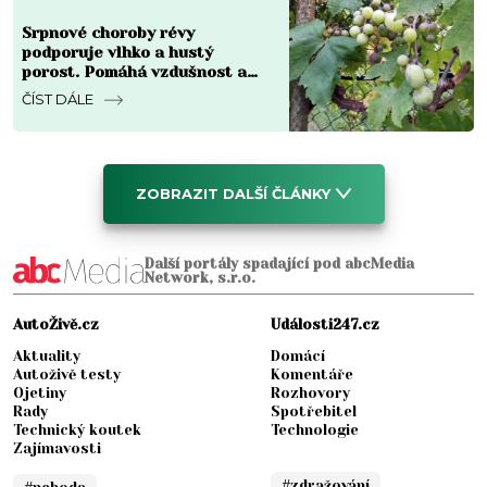
Srpnové choroby révy
podporuje vlhko a hustý
porost. Pomáhá vzdušnost a
odstranění napadených částí
ČÍST DÁLE
ZOBRAZIT DALŠÍ ČLÁNKY
Další portály spadající pod abcMedia
Network, s.r.o.
AutoŽivě.cz
Události247.cz
Aktuality
Domácí
Autoživě testy
Komentáře
Ojetiny
Rozhovory
Rady
Spotřebitel
Technický koutek
Technologie
Zajímavosti
#zdražování