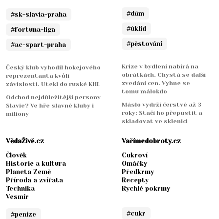
#dům
#sk-slavia-praha
#úklid
#fortuna-liga
#pěstování
#ac-spart-praha
Krize v bydlení nabírá na
Český klub vyhodil hokejového
obrátkách. Chystá se další
reprezentanta kvůli
zvedání cen. Vyhne se
závislosti. Utekl do ruské KHL
tomu málokdo
Odchod nejdůležitější persony
Máslo vydrží čerstvé až 3
Slavie? Ve hře slavné kluby i
roky: Stačí ho přepustit a
miliony
skladovat ve sklenici
VědaŽivě.cz
Vařímedobroty.cz
Člověk
Cukroví
Historie a kultura
Omáčky
Planeta Země
Předkrmy
Příroda a zvířata
Recepty
Technika
Rychlé pokrmy
Vesmír
#cukr
#penize