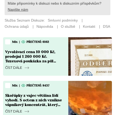
Mix
|
PŘEČTENÍ: 6162
Vyvolávací cena 10 000 Kč,
prodejní 1 260 000 Kč.
Tuzexová poukázka za půl
koruny se stala nejdražším
ČÍST DÁLE
bonem v české historii
Mix
|
PŘEČTENÍ: 8437
Skořápky z vajec většina lidí
vyhodí. S octem z nich vznikne
vápníkový koncentrát, který
chřadnoucím rostlinám vrátí
ČÍST DÁLE
sílu