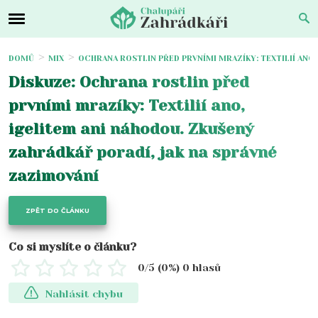
DOMŮ
MIX
OCHRANA ROSTLIN PŘED PRVNÍMI MRAZÍKY: TEXTILIÍ ANO,
Diskuze: Ochrana rostlin před
prvními mrazíky: Textilií ano,
igelitem ani náhodou. Zkušený
zahrádkář poradí, jak na správné
zazimování
ZPĚT DO ČLÁNKU
Co si myslíte o článku?
0
/5 (
0
%)
0
hlasů
Nahlásit chybu