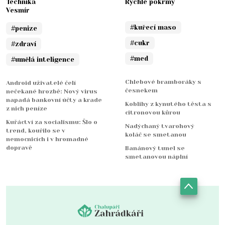
Technika
Rychlé pokrmy
Vesmír
#kuřecí maso
#penize
#cukr
#zdraví
#med
#umělá inteligence
Chlebové bramboráky s
Android uživatelé čelí
česnekem
nečekané hrozbě: Nový virus
napadá bankovní účty a krade
Koblihy z kynutého těsta s
z nich peníze
citronovou kůrou
Kuřáctví za socialismu: Šlo o
Nadýchaný tvarohový
trend, kouřilo se v
koláč se smetanou
nemocnicích i v hromadné
dopravě
Banánový tunel se
smetanovou náplní