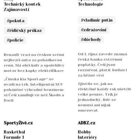
Technický koutek
Technologie
Zajímavosti
#vladimir putin
#pokuta
#zdražování
#řidičský průkaz
#důchody
#policie
Od 1. října zavede známá
Renault vrací na českou scénu
česká banka extrémní
nejhezčí auto za pohádkovou
poplatky. Češi jsou
cenu. Má obří kufr a spolehlivý
rozzuřeni, platit budou i
motor bez kapky elektrifikace
za běžné věci
„Čínská Kia Sportage“ se
Zjistilo se, jak na
uvádí na trh. Inteligentní SUV
elektřině každý rok ušetřit
poháněné výhradně benzínem
velké peníze. Trik je
si Češi zamilují víc než Škodu a
jednoduchý, lidé se
Dacii
nemusí ani nijak
omezovat
SportyŽivě.cz
ADBZ.cz
Basketbal
Hobby
Formule 1
Interiéry