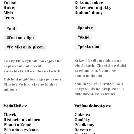
Fotbal
Rekonstrukce
Hokej
Rekreační objekty
MMA
Rodinné domy
Tenis
#penize
#nhl
#úklid
#fortuna-liga
#pěstování
#fc-viktoria-plzen
Krize v bydlení nabírá na
Český klub vyhodil hokejového
obrátkách. Chystá se další
reprezentanta kvůli
zvedání cen. Vyhne se
závislosti. Utekl do ruské KHL
tomu málokdo
Odchod nejdůležitější persony
Máslo vydrží čerstvé až 3
Slavie? Ve hře slavné kluby i
roky: Stačí ho přepustit a
miliony
skladovat ve sklenici
VědaŽivě.cz
Vařímedobroty.cz
Člověk
Cukroví
Historie a kultura
Omáčky
Planeta Země
Předkrmy
Příroda a zvířata
Recepty