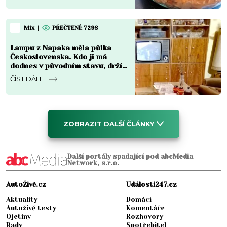
Mix
|
PŘEČTENÍ: 7298
Lampu z Napaka měla půlka
Československa. Kdo ji má
dodnes v původním stavu, drží
v ruce kus za 8 000 Kč i víc
ČÍST DÁLE
ZOBRAZIT DALŠÍ ČLÁNKY
Další portály spadající pod abcMedia
Network, s.r.o.
AutoŽivě.cz
Události247.cz
Aktuality
Domácí
Autoživě testy
Komentáře
Ojetiny
Rozhovory
Rady
Spotřebitel