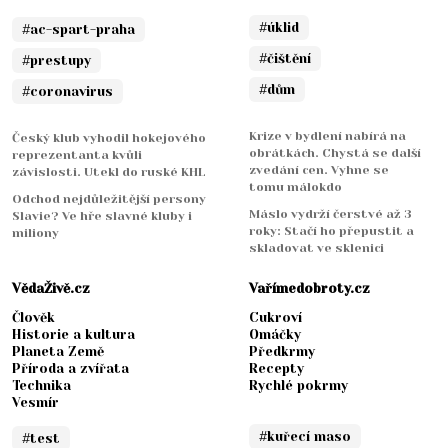
#úklid
#ac-spart-praha
#čištění
#prestupy
#dům
#coronavirus
Krize v bydlení nabírá na
Český klub vyhodil hokejového
obrátkách. Chystá se další
reprezentanta kvůli
zvedání cen. Vyhne se
závislosti. Utekl do ruské KHL
tomu málokdo
Odchod nejdůležitější persony
Máslo vydrží čerstvé až 3
Slavie? Ve hře slavné kluby i
roky: Stačí ho přepustit a
miliony
skladovat ve sklenici
VědaŽivě.cz
Vařímedobroty.cz
Člověk
Cukroví
Historie a kultura
Omáčky
Planeta Země
Předkrmy
Příroda a zvířata
Recepty
Technika
Rychlé pokrmy
Vesmír
#kuřecí maso
#test