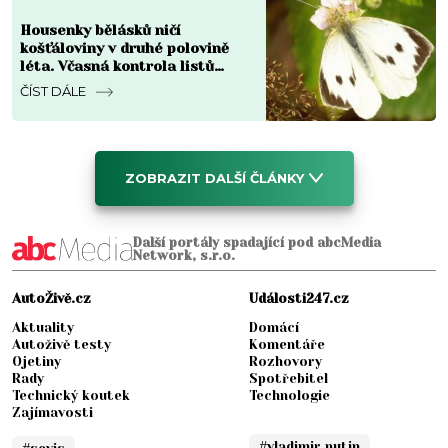
Housenky bělásků ničí
košťáloviny v druhé polovině
léta. Včasná kontrola listů
omezuje škody
ČÍST DÁLE
ZOBRAZIT DALŠÍ ČLÁNKY
Další portály spadající pod abcMedia
Network, s.r.o.
AutoŽivě.cz
Události247.cz
Aktuality
Domácí
Autoživě testy
Komentáře
Ojetiny
Rozhovory
Rady
Spotřebitel
Technický koutek
Technologie
Zajímavosti
#vladimir putin