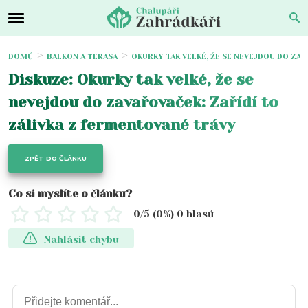
DOMŮ
BALKON A TERASA
OKURKY TAK VELKÉ, ŽE SE NEVEJDOU DO ZAV
Diskuze: Okurky tak velké, že se
nevejdou do zavařovaček: Zařídí to
zálivka z fermentované trávy
ZPĚT DO ČLÁNKU
Co si myslíte o článku?
0
/5 (
0
%)
0
hlasů
Nahlásit chybu