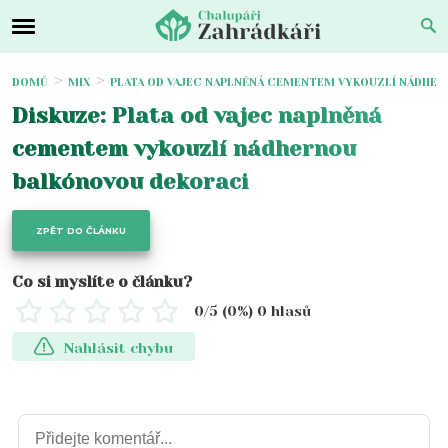
DOMŮ
MIX
PLATA OD VAJEC NAPLNĚNÁ CEMENTEM VYKOUZLÍ NÁDHE
Diskuze: Plata od vajec naplněná
cementem vykouzlí nádhernou
balkónovou dekoraci
ZPĚT DO ČLÁNKU
Co si myslíte o článku?
0
/5 (
0
%)
0
hlasů
Nahlásit chybu