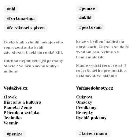
#penize
#nhl
#úklid
#fortuna-liga
#pěstování
#fc-viktoria-plzen
Krize v bydlení nabírá na
Český klub vyhodil hokejového
obrátkách. Chystá se další
reprezentanta kvůli
zvedání cen. Vyhne se
závislosti. Utekl do ruské KHL
tomu málokdo
Odchod nejdůležitější persony
Máslo vydrží čerstvé až 3
Slavie? Ve hře slavné kluby i
roky: Stačí ho přepustit a
miliony
skladovat ve sklenici
VědaŽivě.cz
Vařímedobroty.cz
Člověk
Cukroví
Historie a kultura
Omáčky
Planeta Země
Předkrmy
Příroda a zvířata
Recepty
Technika
Rychlé pokrmy
Vesmír
#kuřecí maso
#penize