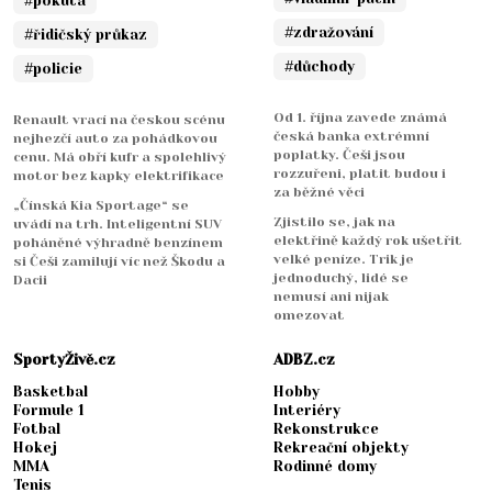
#pokuta
#zdražování
#řidičský průkaz
#důchody
#policie
Od 1. října zavede známá
Renault vrací na českou scénu
česká banka extrémní
nejhezčí auto za pohádkovou
poplatky. Češi jsou
cenu. Má obří kufr a spolehlivý
rozzuřeni, platit budou i
motor bez kapky elektrifikace
za běžné věci
„Čínská Kia Sportage“ se
Zjistilo se, jak na
uvádí na trh. Inteligentní SUV
elektřině každý rok ušetřit
poháněné výhradně benzínem
velké peníze. Trik je
si Češi zamilují víc než Škodu a
jednoduchý, lidé se
Dacii
nemusí ani nijak
omezovat
SportyŽivě.cz
ADBZ.cz
Basketbal
Hobby
Formule 1
Interiéry
Fotbal
Rekonstrukce
Hokej
Rekreační objekty
MMA
Rodinné domy
Tenis