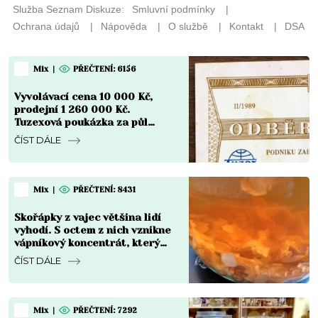
Mix
|
PŘEČTENÍ: 6156
Vyvolávací cena 10 000 Kč,
prodejní 1 260 000 Kč.
Tuzexová poukázka za půl
koruny se stala nejdražším
ČÍST DÁLE
bonem v české historii
Mix
|
PŘEČTENÍ: 8431
Skořápky z vajec většina lidí
vyhodí. S octem z nich vznikne
vápníkový koncentrát, který
chřadnoucím rostlinám vrátí
ČÍST DÁLE
sílu
Mix
|
PŘEČTENÍ: 7292