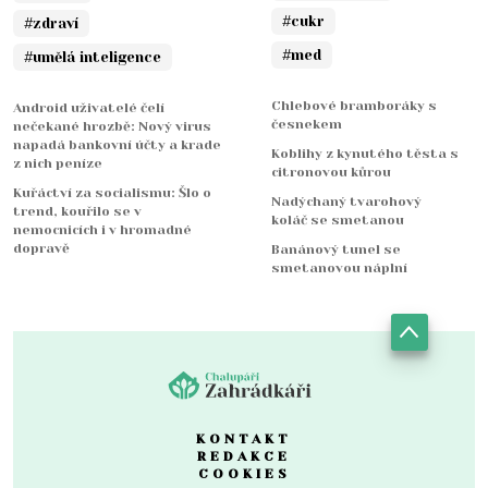
#cukr
#zdraví
#med
#umělá inteligence
Chlebové bramboráky s
Android uživatelé čelí
česnekem
nečekané hrozbě: Nový virus
napadá bankovní účty a krade
Koblihy z kynutého těsta s
z nich peníze
citronovou kůrou
Kuřáctví za socialismu: Šlo o
Nadýchaný tvarohový
trend, kouřilo se v
koláč se smetanou
nemocnicích i v hromadné
dopravě
Banánový tunel se
smetanovou náplní
KONTAKT
REDAKCE
COOKIES