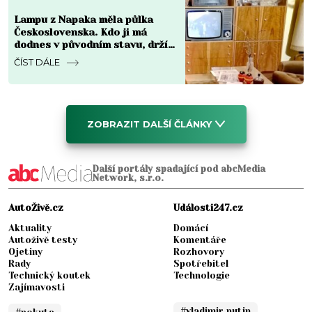
Lampu z Napaka měla půlka
Československa. Kdo ji má
dodnes v původním stavu, drží
v ruce kus za 8 000 Kč i víc
ČÍST DÁLE
ZOBRAZIT DALŠÍ ČLÁNKY
Další portály spadající pod abcMedia
Network, s.r.o.
AutoŽivě.cz
Události247.cz
Aktuality
Domácí
Autoživě testy
Komentáře
Ojetiny
Rozhovory
Rady
Spotřebitel
Technický koutek
Technologie
Zajímavosti
#vladimir putin