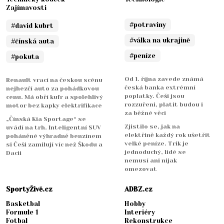
Zajímavosti
#potraviny
#david kubrt
#válka na ukrajině
#čínská auta
#peníze
#pokuta
Od 1. října zavede známá
Renault vrací na českou scénu
česká banka extrémní
nejhezčí auto za pohádkovou
poplatky. Češi jsou
cenu. Má obří kufr a spolehlivý
rozzuřeni, platit budou i
motor bez kapky elektrifikace
za běžné věci
„Čínská Kia Sportage“ se
Zjistilo se, jak na
uvádí na trh. Inteligentní SUV
elektřině každý rok ušetřit
poháněné výhradně benzínem
velké peníze. Trik je
si Češi zamilují víc než Škodu a
jednoduchý, lidé se
Dacii
nemusí ani nijak
omezovat
SportyŽivě.cz
ADBZ.cz
Basketbal
Hobby
Formule 1
Interiéry
Fotbal
Rekonstrukce