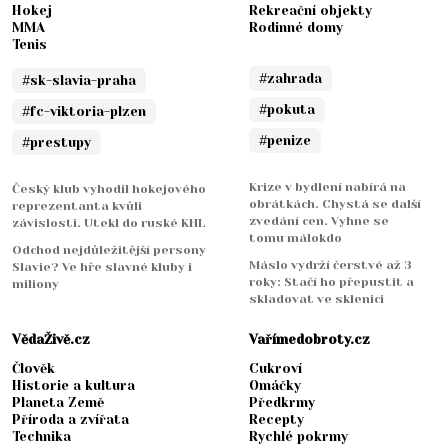
Hokej
Rekreační objekty
MMA
Rodinné domy
Tenis
#zahrada
#sk-slavia-praha
#pokuta
#fc-viktoria-plzen
#penize
#prestupy
Krize v bydlení nabírá na
Český klub vyhodil hokejového
obrátkách. Chystá se další
reprezentanta kvůli
zvedání cen. Vyhne se
závislosti. Utekl do ruské KHL
tomu málokdo
Odchod nejdůležitější persony
Máslo vydrží čerstvé až 3
Slavie? Ve hře slavné kluby i
roky: Stačí ho přepustit a
miliony
skladovat ve sklenici
VědaŽivě.cz
Vařímedobroty.cz
Člověk
Cukroví
Historie a kultura
Omáčky
Planeta Země
Předkrmy
Příroda a zvířata
Recepty
Technika
Rychlé pokrmy