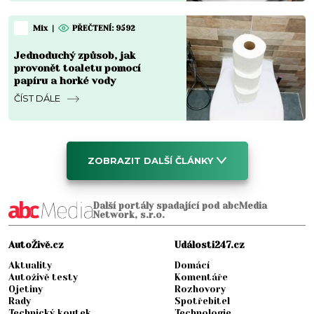
Mix
|
PŘEČTENÍ: 9592
Jednoduchý způsob, jak
provonět toaletu pomocí
papíru a horké vody
ČÍST DÁLE
ZOBRAZIT DALŠÍ ČLÁNKY
Další portály spadající pod abcMedia
Network, s.r.o.
AutoŽivě.cz
Události247.cz
Aktuality
Domácí
Autoživě testy
Komentáře
Ojetiny
Rozhovory
Rady
Spotřebitel
Technický koutek
Technologie