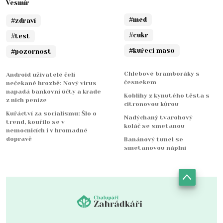
Vesmír
#med
#zdraví
#cukr
#test
#kuřecí maso
#pozornost
Chlebové bramboráky s
Android uživatelé čelí
česnekem
nečekané hrozbě: Nový virus
napadá bankovní účty a krade
Koblihy z kynutého těsta s
z nich peníze
citronovou kůrou
Kuřáctví za socialismu: Šlo o
Nadýchaný tvarohový
trend, kouřilo se v
koláč se smetanou
nemocnicích i v hromadné
dopravě
Banánový tunel se
smetanovou náplní