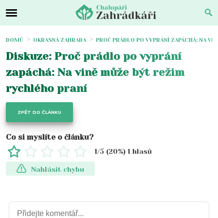
DOMŮ
OKRASNÁ ZAHRADA
PROČ PRÁDLO PO VYPRÁNÍ ZAPÁCHÁ: NA VI
Diskuze: Proč prádlo po vyprání
zapáchá: Na vině může být režim
rychlého praní
ZPĚT DO ČLÁNKU
Co si myslíte o článku?
1
/5 (
20
%)
1
hlasů
Nahlásit chybu