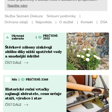
Okrasná
PŘEČTENÍ:
|
zahrada
5015
Štěrkové záhony získávají
oblibu díky nižší spotřebě vody
a snadnější údržbě
ČÍST DÁLE
Mix
|
PŘEČTENÍ: 2346
Historické ruční vrtačky
zajímají sběratele, cenu určuje
stáří, výrobce i stav
ČÍST DÁLE