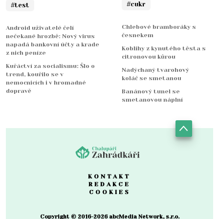
#cukr
#test
Chlebové bramboráky s
Android uživatelé čelí
česnekem
nečekané hrozbě: Nový virus
napadá bankovní účty a krade
Koblihy z kynutého těsta s
z nich peníze
citronovou kůrou
Kuřáctví za socialismu: Šlo o
Nadýchaný tvarohový
trend, kouřilo se v
koláč se smetanou
nemocnicích i v hromadné
dopravě
Banánový tunel se
smetanovou náplní
KONTAKT
REDAKCE
COOKIES
Copyright © 2016-2026 abcMedia Network, s.r.o.