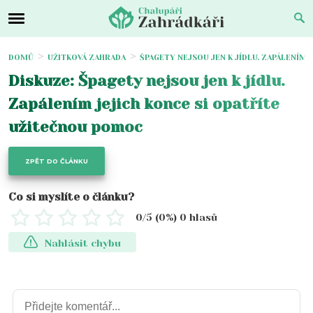
DOMŮ
UŽITKOVÁ ZAHRADA
ŠPAGETY NEJSOU JEN K JÍDLU. ZAPÁLENÍM
Diskuze: Špagety nejsou jen k jídlu.
Zapálením jejich konce si opatříte
užitečnou pomoc
ZPĚT DO ČLÁNKU
Co si myslíte o článku?
0
/5 (
0
%)
0
hlasů
Nahlásit chybu