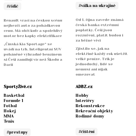
#válka na ukrajině
#řidič
Od 1. října zavede známá
Renault vrací na českou scénu
česká banka extrémní
nejhezčí auto za pohádkovou
poplatky. Češi jsou
cenu. Má obří kufr a spolehlivý
rozzuřeni, platit budou i
motor bez kapky elektrifikace
za běžné věci
„Čínská Kia Sportage“ se
Zjistilo se, jak na
uvádí na trh. Inteligentní SUV
elektřině každý rok ušetřit
poháněné výhradně benzínem
velké peníze. Trik je
si Češi zamilují víc než Škodu a
jednoduchý, lidé se
Dacii
nemusí ani nijak
omezovat
SportyŽivě.cz
ADBZ.cz
Basketbal
Hobby
Formule 1
Interiéry
Fotbal
Rekonstrukce
Hokej
Rekreační objekty
MMA
Rodinné domy
Tenis
#čištění
#prestupy