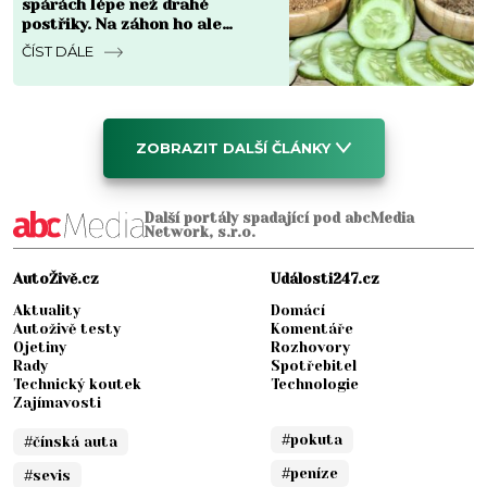
spárách lépe než drahé
postřiky. Na záhon ho ale
nesmíte pustit, zničí i kořeny
ČÍST DÁLE
ZOBRAZIT DALŠÍ ČLÁNKY
Další portály spadající pod abcMedia
Network, s.r.o.
AutoŽivě.cz
Události247.cz
Aktuality
Domácí
Autoživě testy
Komentáře
Ojetiny
Rozhovory
Rady
Spotřebitel
Technický koutek
Technologie
Zajímavosti
#pokuta
#čínská auta
#peníze
#sevis