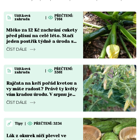
Užitková
PŘEČTENÍ:
|
zahrada
7164
Mléko za 12 Kč zachrání cukety
před plísní na celé léto. Stačí
jeden postřik týdně a úroda se
zdvojnásobí
ČÍST DÁLE
Užitková
PŘEČTENÍ:
|
zahrada
3361
Rajčata na keři pořád kvetou a
vy máte radost? Právě ty květy
vám kradou úrodu. V srpnu je
musíte zastavit
ČÍST DÁLE
Tipy
|
PŘEČTENÍ: 3234
Lák z okurek ničí plevel ve