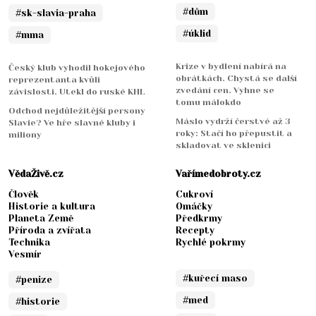
#dům
#sk-slavia-praha
#úklid
#mma
Krize v bydlení nabírá na
Český klub vyhodil hokejového
obrátkách. Chystá se další
reprezentanta kvůli
zvedání cen. Vyhne se
závislosti. Utekl do ruské KHL
tomu málokdo
Odchod nejdůležitější persony
Máslo vydrží čerstvé až 3
Slavie? Ve hře slavné kluby i
roky: Stačí ho přepustit a
miliony
skladovat ve sklenici
VědaŽivě.cz
Vařímedobroty.cz
Člověk
Cukroví
Historie a kultura
Omáčky
Planeta Země
Předkrmy
Příroda a zvířata
Recepty
Technika
Rychlé pokrmy
Vesmír
#kuřecí maso
#penize
#med
#historie