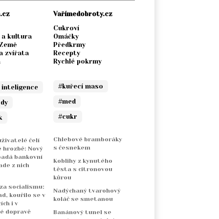
.cz
Vařímedobroty.cz
Cukroví
 a kultura
Omáčky
 Země
Předkrmy
a zvířata
Recepty
a
Rychlé pokrmy
#kuřecí maso
 inteligence
#med
ody
#cukr
k
Chlebové bramboráky
živatelé čelí
s česnekem
 hrozbě: Nový
padá bankovní
Koblihy z kynutého
ade z nich
těsta s citronovou
kůrou
 za socialismu:
Nadýchaný tvarohový
nd, kouřilo se v
koláč se smetanou
ch i v
é dopravě
Banánový tunel se