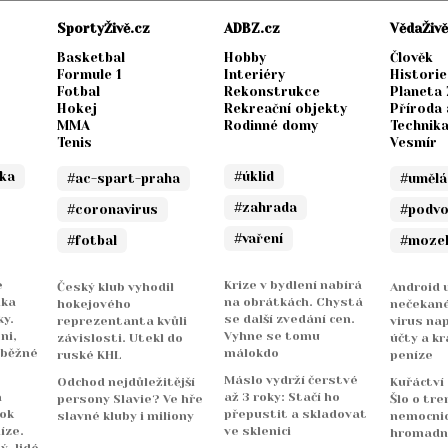
SportyŽivě.cz
ADBZ.cz
VědaŽivě
Basketbal
Hobby
Člověk
Formule 1
Interiéry
Historie
Fotbal
Rekonstrukce
Planeta
Hokej
Rekreační objekty
Příroda 
MMA
Rodinné domy
Technik
Tenis
Vesmír
ika
#úklid
#ac-spart-praha
#umělá
#zahrada
#coronavirus
#podv
#vaření
#fotbal
#moze
e
Krize v bydlení nabírá
Český klub vyhodil
Android u
nka
na obrátkách. Chystá
hokejového
nečekané
y.
se další zvedání cen.
reprezentanta kvůli
virus na
ni,
Vyhne se tomu
závislosti. Utekl do
účty a kr
 běžné
málokdo
ruské KHL
peníze
Máslo vydrží čerstvé
Odchod nejdůležitější
Kuřáctví
a
až 3 roky: Stačí ho
persony Slavie? Ve hře
Šlo o tre
rok
přepustit a skladovat
slavné kluby i miliony
nemocnicí
íze.
ve sklenici
hromadn