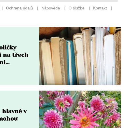
oličky
í na třech
ni
n hlavně v
omohou