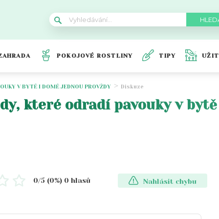
ZAHRADA
POKOJOVÉ ROSTLINY
TIPY
UŽI
VOUKY V BYTĚ I DOMĚ JEDNOU PROVŽDY
Diskuze
dy, které odradí pavouky v bytě
0
/5 (
0
%)
0
hlasů
Nahlásit chybu