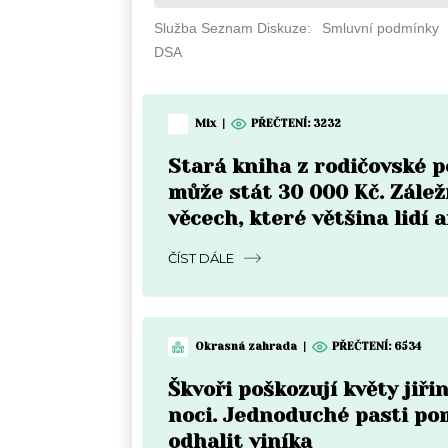
Mix
|
PŘEČTENÍ: 3232
Stará kniha z rodičovské p
může stát 30 000 Kč. Zálež
věcech, které většina lidí a
nekontroluje
ČÍST DÁLE
Okrasná zahrada
|
PŘEČTENÍ: 6534
Škvoři poškozují květy jiři
noci. Jednoduché pasti p
odhalit viníka