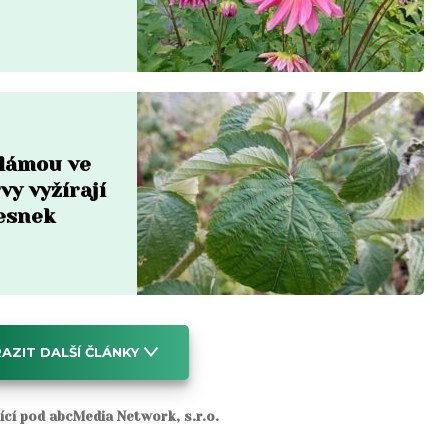
 lámou ve
vy vyžírají
česnek
AZIT DALŠÍ ČLÁNKY
jící pod abcMedia Network, s.r.o.