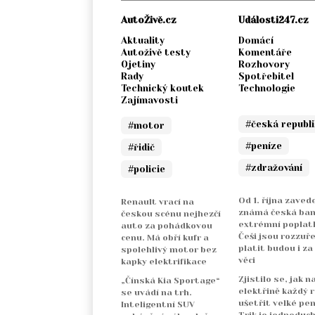
AutoŽivě.cz
Události247.cz
Aktuality
Domácí
Autoživě testy
Komentáře
Ojetiny
Rozhovory
Rady
Spotřebitel
Technický koutek
Technologie
Zajímavosti
#česká republ
#motor
#peníze
#řidič
#zdražování
#policie
Od 1. října zaved
Renault vrací na
známá česká ba
českou scénu nejhezčí
extrémní poplatk
auto za pohádkovou
Češi jsou rozzuře
cenu. Má obří kufr a
platit budou i za
spolehlivý motor bez
věci
kapky elektrifikace
Zjistilo se, jak n
„Čínská Kia Sportage“
elektřině každý 
se uvádí na trh.
ušetřit velké pen
Inteligentní SUV