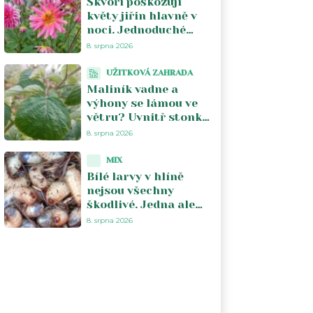
Škvoři poškozují
květy jiřin hlavně v
noci. Jednoduché
pasti pomohou
8. srpna 2026
odhalit viníka
UŽITKOVÁ ZAHRADA
Maliník vadne a
výhony se lámou ve
větru? Uvnitř stonku
si larvy vyžírají
8. srpna 2026
pletivo. Stačí jeden
řez a česnek
MIX
Bílé larvy v hlíně
nejsou všechny
škodlivé. Jedna ale
sežere kořeny
8. srpna 2026
stromku za pár týdnů
a vy to zjistíte pozdě