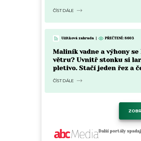
ČÍST DÁLE
Užitková zahrada
|
PŘEČTENÍ: 8603
Maliník vadne a výhony se
větru? Uvnitř stonku si lar
pletivo. Stačí jeden řez a 
ČÍST DÁLE
ZOBR
Další portály spada