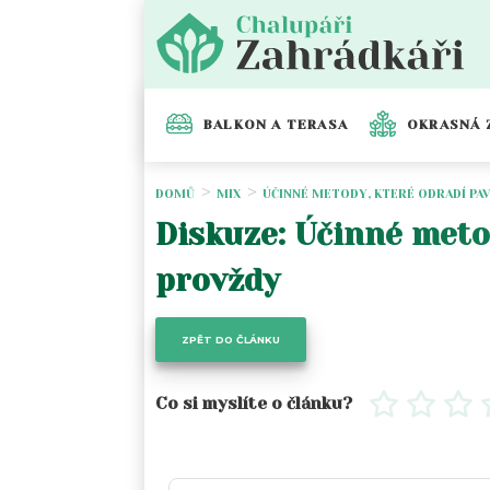
BALKON A TERASA
OKRASNÁ 
DOMŮ
MIX
ÚČINNÉ METODY, KTERÉ ODRADÍ PA
Diskuze: Účinné meto
provždy
ZPĚT DO ČLÁNKU
Co si myslíte o článku?