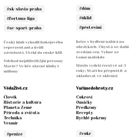
#dům
#sk-slavia-praha
#úklid
#fortuna-liga
#pěstování
#ac-spart-praha
Krize v bydlení nabírá na
Český klub vyhodil hokejového
obrátkách. Chystá se další
reprezentanta kvůli
zvedání cen. Vyhne se
závislosti. Utekl do ruské KHL
tomu málokdo
Odchod nejdůležitější persony
Máslo vydrží čerstvé až 3
Slavie? Ve hře slavné kluby i
roky: Stačí ho přepustit a
miliony
skladovat ve sklenici
VědaŽivě.cz
Vařímedobroty.cz
Člověk
Cukroví
Historie a kultura
Omáčky
Planeta Země
Předkrmy
Příroda a zvířata
Recepty
Technika
Rychlé pokrmy
Vesmír
#cukr
#penize