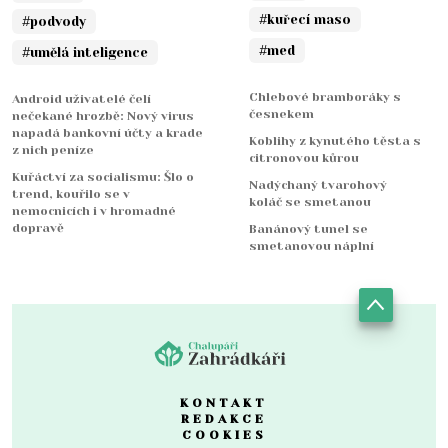
#kuřecí maso
#podvody
#med
#umělá inteligence
Chlebové bramboráky s
Android uživatelé čelí
česnekem
nečekané hrozbě: Nový virus
napadá bankovní účty a krade
Koblihy z kynutého těsta s
z nich peníze
citronovou kůrou
Kuřáctví za socialismu: Šlo o
Nadýchaný tvarohový
trend, kouřilo se v
koláč se smetanou
nemocnicích i v hromadné
dopravě
Banánový tunel se
smetanovou náplní
KONTAKT
REDAKCE
COOKIES