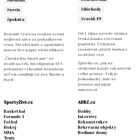
#nehoda
#důchody
#sevis
#covid-19
#pokuta
Od 1. října zavede známá
Renault vrací na českou scénu
česká banka extrémní
nejhezčí auto za pohádkovou
poplatky. Češi jsou
cenu. Má obří kufr a spolehlivý
rozzuřeni, platit budou i
motor bez kapky elektrifikace
za běžné věci
„Čínská Kia Sportage“ se
Zjistilo se, jak na
uvádí na trh. Inteligentní SUV
elektřině každý rok ušetřit
poháněné výhradně benzínem
velké peníze. Trik je
si Češi zamilují víc než Škodu a
jednoduchý, lidé se
Dacii
nemusí ani nijak
omezovat
SportyŽivě.cz
ADBZ.cz
Basketbal
Hobby
Formule 1
Interiéry
Fotbal
Rekonstrukce
Hokej
Rekreační objekty
MMA
Rodinné domy
Tenis