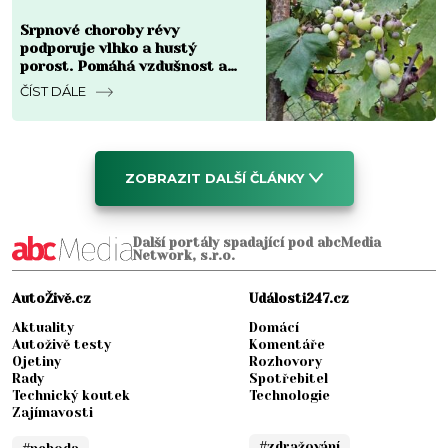
Srpnové choroby révy
podporuje vlhko a hustý
porost. Pomáhá vzdušnost a
odstranění napadených částí
ČÍST DÁLE
ZOBRAZIT DALŠÍ ČLÁNKY
Další portály spadající pod abcMedia
Network, s.r.o.
AutoŽivě.cz
Události247.cz
Aktuality
Domácí
Autoživě testy
Komentáře
Ojetiny
Rozhovory
Rady
Spotřebitel
Technický koutek
Technologie
Zajímavosti
#zdražování