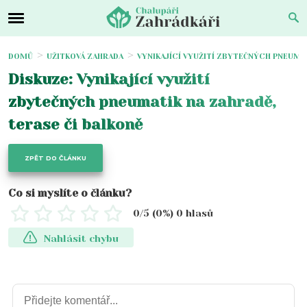
DOMŮ
UŽITKOVÁ ZAHRADA
VYNIKAJÍCÍ VYUŽITÍ ZBYTEČNÝCH PNEUMAT
Diskuze: Vynikající využití
zbytečných pneumatik na zahradě,
terase či balkoně
ZPĚT DO ČLÁNKU
Co si myslíte o článku?
0
/5 (
0
%)
0
hlasů
Nahlásit chybu