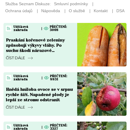
Užitková
PŘEČTENÍ:
|
zahrada
3068
Praskání kořenové zeleniny
způsobují výkyvy vláhy. Po
suchu škodí nárazové
přemokření
ČÍST DÁLE
Užitková
PŘEČTENÍ:
|
zahrada
8831
Hnědá hniloba ovoce se v srpnu
rychle šíří. Napadené plody je
lepší ze stromu odstranit
ČÍST DÁLE
Užitková
PŘEČTENÍ:
|
zahrada
3357