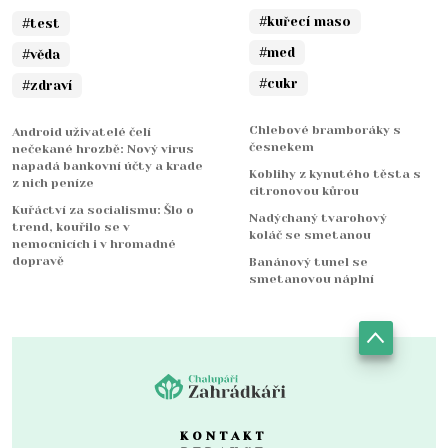
#kuřecí maso
#test
#med
#věda
#cukr
#zdraví
Chlebové bramboráky s
Android uživatelé čelí
česnekem
nečekané hrozbě: Nový virus
napadá bankovní účty a krade
Koblihy z kynutého těsta s
z nich peníze
citronovou kůrou
Kuřáctví za socialismu: Šlo o
Nadýchaný tvarohový
trend, kouřilo se v
koláč se smetanou
nemocnicích i v hromadné
dopravě
Banánový tunel se
smetanovou náplní
KONTAKT