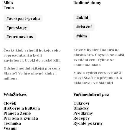
MMA
Rodinné domy
Tenis
#úklid
#ac-spart-praha
#čištění
#prestupy
#dům
#coronavirus
Krize v bydlení nabírá na
Český klub vyhodil hokejového
obrátkách. Chystá se další
reprezentanta kvůli
zvedání cen. Vyhne se
závislosti. Utekl do ruské KHL
tomu málokdo
Odchod nejdůležitější persony
Máslo vydrží čerstvé až 3
Slavie? Ve hře slavné kluby i
roky: Stačí ho přepustit a
miliony
skladovat ve sklenici
VědaŽivě.cz
Vařímedobroty.cz
Člověk
Cukroví
Historie a kultura
Omáčky
Planeta Země
Předkrmy
Příroda a zvířata
Recepty
Technika
Rychlé pokrmy
Vesmír