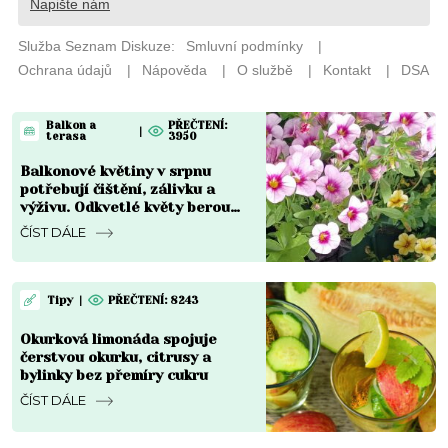
Balkon a
PŘEČTENÍ:
|
terasa
3950
Balkonové květiny v srpnu
potřebují čištění, zálivku a
výživu. Odkvetlé květy berou
rostlinám sílu
ČÍST DÁLE
Tipy
|
PŘEČTENÍ: 8243
Okurková limonáda spojuje
čerstvou okurku, citrusy a
bylinky bez přemíry cukru
ČÍST DÁLE