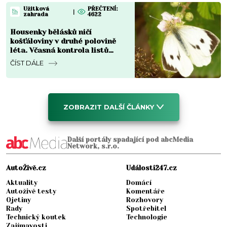
Užitková
PŘEČTENÍ:
|
zahrada
4622
Housenky bělásků ničí
košťáloviny v druhé polovině
léta. Včasná kontrola listů
omezuje škody
ČÍST DÁLE
ZOBRAZIT DALŠÍ ČLÁNKY
Další portály spadající pod abcMedia
Network, s.r.o.
AutoŽivě.cz
Události247.cz
Aktuality
Domácí
Autoživě testy
Komentáře
Ojetiny
Rozhovory
Rady
Spotřebitel
Technický koutek
Technologie
Zajímavosti