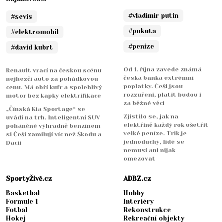
#vladimir putin
#sevis
#pokuta
#elektromobil
#peníze
#david kubrt
Od 1. října zavede známá
Renault vrací na českou scénu
česká banka extrémní
nejhezčí auto za pohádkovou
poplatky. Češi jsou
cenu. Má obří kufr a spolehlivý
rozzuřeni, platit budou i
motor bez kapky elektrifikace
za běžné věci
„Čínská Kia Sportage“ se
Zjistilo se, jak na
uvádí na trh. Inteligentní SUV
elektřině každý rok ušetřit
poháněné výhradně benzínem
velké peníze. Trik je
si Češi zamilují víc než Škodu a
jednoduchý, lidé se
Dacii
nemusí ani nijak
omezovat
SportyŽivě.cz
ADBZ.cz
Basketbal
Hobby
Formule 1
Interiéry
Fotbal
Rekonstrukce
Hokej
Rekreační objekty