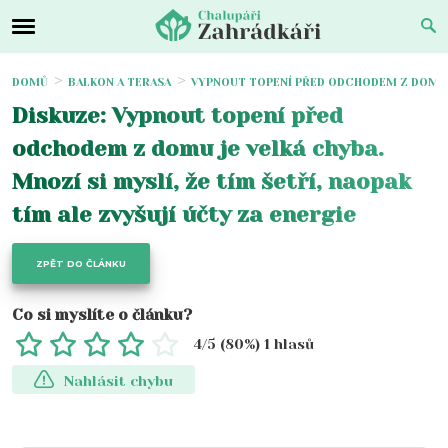
DOMŮ
BALKON A TERASA
VYPNOUT TOPENÍ PŘED ODCHODEM Z DOMU JE
Diskuze: Vypnout topení před
odchodem z domu je velká chyba.
Mnozí si myslí, že tím šetří, naopak
tím ale zvyšují účty za energie
ZPĚT DO ČLÁNKU
Co si myslíte o článku?
4
/5 (
80
%)
1
hlasů
Nahlásit chybu