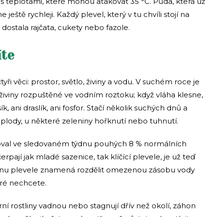
 s teplotami, které mohou atakovat 35 °C. Půda, která už
eště rychleji. Každý plevel, který v tu chvíli stojí na
dostala rajčata, cukety nebo fazole.
íte
ři věci: prostor, světlo, živiny a vodu. V suchém roce je
í živiny rozpuštěné ve vodním roztoku; když vláha klesne,
, ani draslík, ani fosfor. Stačí několik suchých dnů a
 plody, u některé zeleniny hořknutí nebo tuhnutí.
val ve sledovaném týdnu pouhých 8 % normálních
rpají jak mladé sazenice, tak klíčící plevele, je už teď
vlnu plevele znamená rozdělit omezenou zásobu vody
teré nechcete.
urní rostliny vadnou nebo stagnují dřív než okolí, záhon