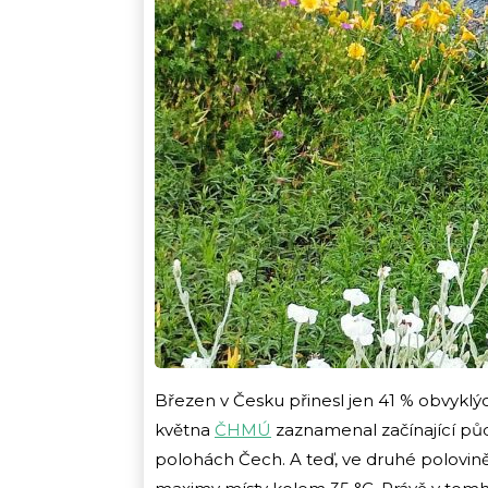
Březen v Česku přinesl jen 41 % obvykl
května
ČHMÚ
zaznamenal začínající půd
polohách Čech. A teď, ve druhé polovině