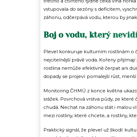
třetího a čtvrtého týdne čeká vlna horka
vstupovala do sezóny s deficitem, vyschne j
záhonu, odčerpává vodu, kterou by jinak 
Boj o vodu, který nevid
Plevel konkuruje kulturním rostlinám o čty
nejcitelnější právě voda. Kořeny přijímaj
rostlina nemůže efektivně čerpat ani dusík
dopady se projeví: pomalejší růst, menší
Monitoring ČHMÚ z konce května ukazo
srážek. Povrchová vrstva půdy, ze které če
chudá. Nechat na záhonu stát i malou 
mezi rostliny, které chcete, a rostliny, k
Praktický signál, že plevel už škodí: kult