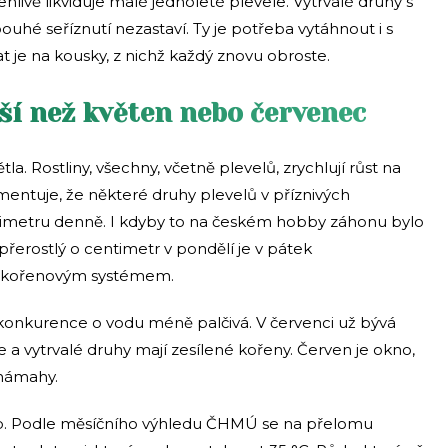
livě likviduje malé jednoleté plevele. Vytrvalé druhy s
ouhé seříznutí nezastaví. Ty je potřeba vytáhnout i s
at je na kousky, z nichž každý znovu obroste.
jší než květen nebo červenec
tla. Rostliny, všechny, včetně plevelů, zrychlují růst na
ntuje, že některé druhy plevelů v příznivých
timetru denně. I kdyby to na českém hobby záhonu bylo
řerostlý o centimetr v pondělí je v pátek
m kořenovým systémem.
 konkurence o vodu méně palčivá. V červenci už bývá
 a vytrvalé druhy mají zesílené kořeny. Červen je okno,
 námahy.
sob. Podle měsíčního výhledu ČHMÚ se na přelomu