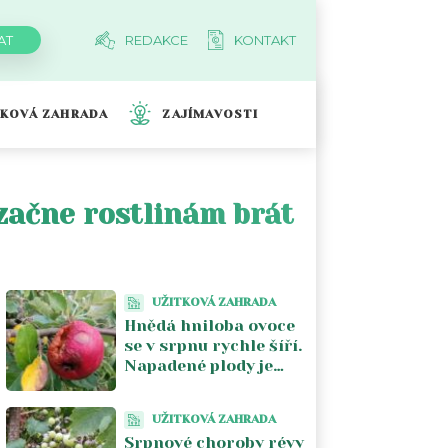
REDAKCE
KONTAKT
TKOVÁ ZAHRADA
ZAJÍMAVOSTI
začne rostlinám brát
UŽITKOVÁ ZAHRADA
Hnědá hniloba ovoce
se v srpnu rychle šíří.
Napadené plody je
lepší ze stromu
odstranit
UŽITKOVÁ ZAHRADA
Srpnové choroby révy