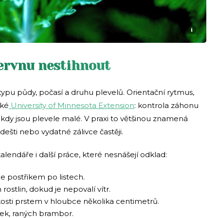
i
 červnu nestihnout
a typu půdy, počasí a druhu plevelů. Orientační rytmus,
cké
University of Minnesota Extension
: kontrola záhonu
i, kdy jsou plevele malé. V praxi to většinou znamená
ešti nebo vydatné zálivce častěji.
endáře i další práce, které nesnášejí odklad:
ne postřikem po listech.
stlin, dokud je nepovalí vítr.
osti prstem v hloubce několika centimetrů.
iček, raných brambor.