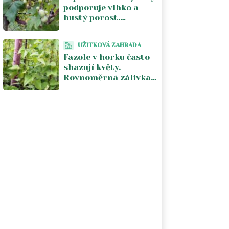
podporuje vlhko a
hustý porost.
Pomáhá vzdušnost a
odstranění
UŽITKOVÁ ZAHRADA
napadených částí
Fazole v horku často
shazují květy.
Rovnoměrná zálivka
a chladnější počasí
obnoví násadu lusků