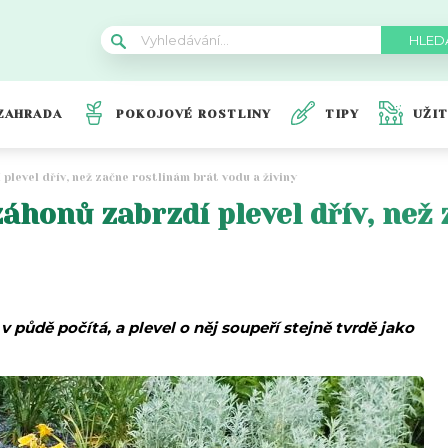
ZAHRADA
POKOJOVÉ ROSTLINY
TIPY
UŽI
level dřív, než začne rostlinám brát vodu a živiny
áhonů zabrzdí plevel dřív, než 
v půdě počítá, a plevel o něj soupeří stejně tvrdě jako