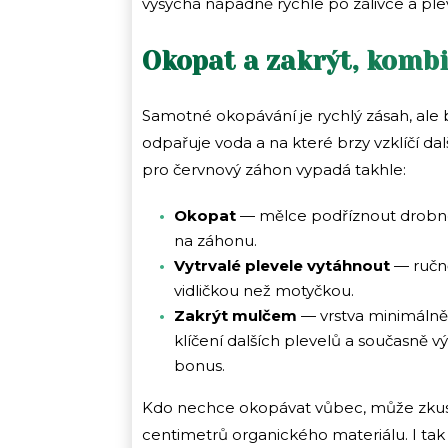
vysychá nápadně rychle po zálivce a pleve
Okopat a zakrýt, kombi
Samotné okopávání je rychlý zásah, ale 
odpařuje voda a na které brzy vzklíčí dal
pro červnový záhon vypadá takhle:
Okopat
— mělce podříznout drobné
na záhonu.
Vytrvalé plevele vytáhnout
— ručně,
vidličkou než motyčkou.
Zakrýt mulčem
— vrstva minimálně 
klíčení dalších plevelů a současně v
bonus.
Kdo nechce okopávat vůbec, může zkus
centimetrů organického materiálu. I tak 