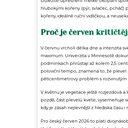
Důležité upřesnění: mělké okopání spoleh
hlubokými kořeny (pýr, svlačec, pcháč) p
kořeny, ideálně ruční vidličkou, a neusek
Proč je červen kritičtě
V červnu vrcholí délka dne a intenzita svě
maximum. Univerzita v Minnesotě dokume
podmínkách přirůstají až kolem 2,5 cen
poloviční tempo, znamená to, že plevel p
pěticentimetrový problém s rozvinutý
V květnu je vegetace ještě rozjezdová a
pozdě, část plevelů kvete, vysemeňuje se
kdy je zásah nejlevnější z hlediska času i
Pro český červen 2026 to platí dvojná