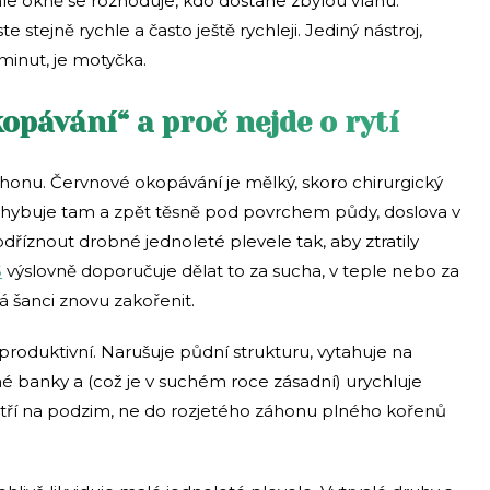
le okně se rozhoduje, kdo dostane zbylou vláhu:
e stejně rychle a často ještě rychleji. Jediný nástroj,
inut, je motyčka.
pávání“ a proč nejde o rytí
nu. Červnové okopávání je mělký, skoro chirurgický
ohybuje tam a zpět těsně pod povrchem půdy, doslova v
dříznout drobné jednoleté plevele tak, aby ztratily
S
výslovně doporučuje dělat to za sucha, v teple nebo za
 šanci znovu zakořenit.
produktivní. Narušuje půdní strukturu, vytahuje na
 banky a (což je v suchém roce zásadní) urychluje
atří na podzim, ne do rozjetého záhonu plného kořenů