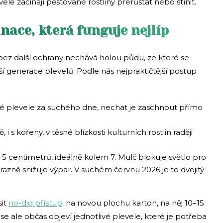
le začínají pěstované rostliny přerůstat nebo stínit.
nace, která funguje nejlíp
bez další ochrany nechává holou půdu, ze které se
ší generace plevelů. Podle nás nejpraktičtější postup
 plevele za suchého dne, nechat je zaschnout přímo
 i s kořeny, v těsné blízkosti kulturních rostlin raději
5 centimetrů, ideálně kolem 7. Mulč blokuje světlo pro
ýrazně snižuje výpar. V suchém červnu 2026 je to dvojitý
it
no-dig přístup
: na novou plochu karton, na něj 10–15
se ale občas objeví jednotlivé plevele, které je potřeba