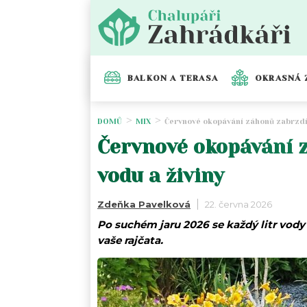
BALKON A TERASA
OKRASNÁ 
DOMŮ
MIX
Červnové okopávání záhonů zabrzdí p
Červnové okopávání z
vodu a živiny
Zdeňka Pavelková
22. června 2026
Po suchém jaru 2026 se každý litr vody 
vaše rajčata.