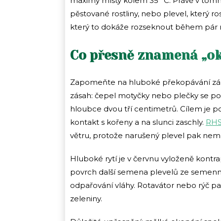
maximy místy kolem 35 °C. Právě v tomh
pěstované rostliny, nebo plevel, který rost
který to dokáže rozseknout během pár m
Co přesně znamená „oko
Zapomeňte na hluboké překopávání záho
zásah: čepel motyčky nebo plečky se p
hloubce dvou tří centimetrů. Cílem je po
kontakt s kořeny a na slunci zaschly.
RH
větru, protože narušený plevel pak nemá
Hluboké rytí je v červnu vyloženě kontra
povrch další semena plevelů ze semenné
odpařování vláhy. Rotavátor nebo rýč p
zeleniny.