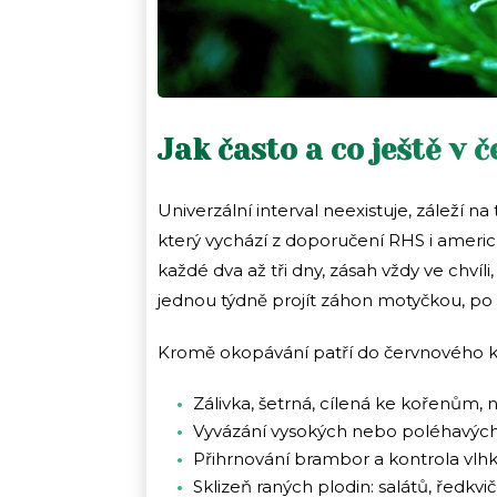
Jak často a co ještě v
Univerzální interval neexistuje, záleží n
který vychází z doporučení RHS i ameri
každé dva až tři dny, zásah vždy ve chvíl
jednou týdně projít záhon motyčkou, po d
Kromě okopávání patří do červnového kal
Zálivka, šetrná, cílená ke kořenům, 
Vyvázání vysokých nebo poléhavých ro
Přihrnování brambor a kontrola vlhk
Sklizeň raných plodin: salátů, ředkv