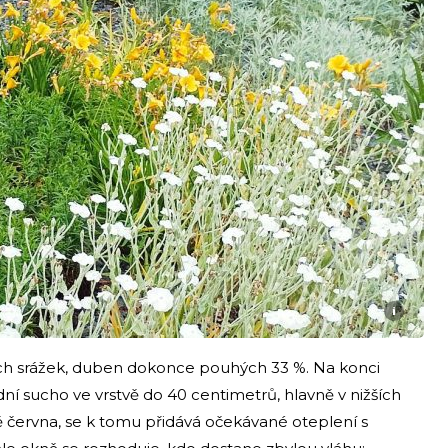
i
ých srážek, duben dokonce pouhých 33 %. Na konci
ní sucho ve vrstvě do 40 centimetrů, hlavně v nižších
 června, se k tomu přidává očekávané oteplení s