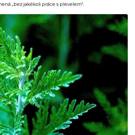
ená „bez jakékoli práce s plevelem“.