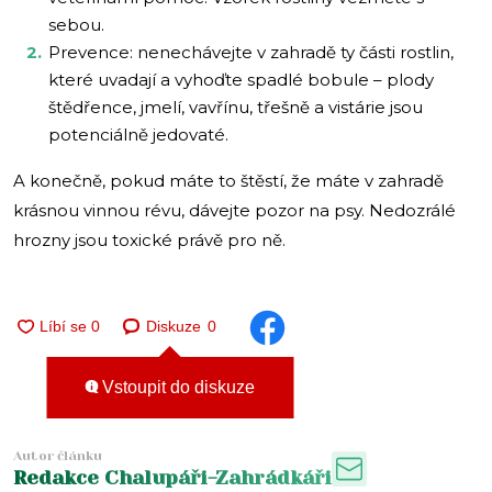
sebou.
Prevence: nenechávejte v zahradě ty části rostlin,
které uvadají a vyhoďte spadlé bobule – plody
štědřence, jmelí, vavřínu, třešně a vistárie jsou
potenciálně jedovaté.
A konečně, pokud máte to štěstí, že máte v zahradě
krásnou vinnou révu, dávejte pozor na psy. Nedozrálé
hrozny jsou toxické právě pro ně.
Diskuze
0
Vstoupit do diskuze
Autor článku
Redakce Chalupáři-Zahrádkáři