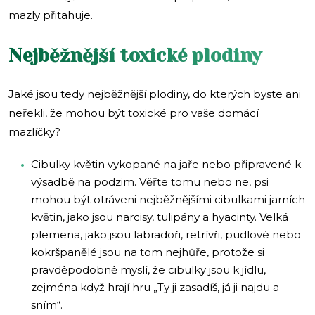
mazly přitahuje.
Nejběžnější toxické plodiny
Jaké jsou tedy nejběžnější plodiny, do kterých byste ani
neřekli, že mohou být toxické pro vaše domácí
mazlíčky?
Cibulky květin vykopané na jaře nebo připravené k
výsadbě na podzim. Věřte tomu nebo ne, psi
mohou být otráveni nejběžnějšími cibulkami jarních
květin, jako jsou narcisy, tulipány a hyacinty. Velká
plemena, jako jsou labradoři, retrívři, pudlové nebo
kokršpanělé jsou na tom nejhůře, protože si
pravděpodobně myslí, že cibulky jsou k jídlu,
zejména když hrají hru „Ty ji zasadíš, já ji najdu a
sním“.