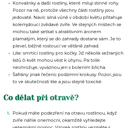
Konvalinky a další rostliny, které milují stinné rohy.
Pozor na ně, protože všechny části rostliny jsou
jedovaté. Navíc silná vůně v období květu přitahuje
kolemjdoucí zvědavé zvíře. Ve stejných místech se
mohou také setkat s atraktivním áronem
plamatým, který se do zahrady dostane sám. Je to
plevel, běžně rostoucí ve většině zahrad.
Lilie: smrtící rostliny pro kočky. Již několik sežraných
listů či květ mohou vést k úhynu. Psi tolik
neohrožuje, vyváznou jen s bolením břicha.
Šafrány: jinak řečeno podzimní krokusy. Pozor, jsou
to ve skutečnosti lilie a jsou stejně toxické.
Co dělat při otravě?
Pokud máte podezření na otravu rostlinou, když
zvíře náhle onemocní, okamžitě vyhledejte
veterinární pomoc. Vzorek rostliny vezměte s