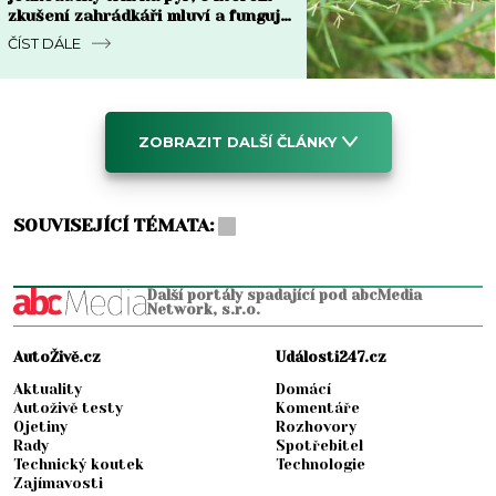
zkušení zahrádkáři mluví a funguje
do týdne
ČÍST DÁLE
ZOBRAZIT DALŠÍ ČLÁNKY
SOUVISEJÍCÍ TÉMATA:
Další portály spadající pod abcMedia
Network, s.r.o.
AutoŽivě.cz
Události247.cz
Aktuality
Domácí
Autoživě testy
Komentáře
Ojetiny
Rozhovory
Rady
Spotřebitel
Technický koutek
Technologie
Zajímavosti