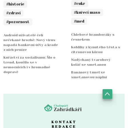
#cukr
#historie
#kuřecí maso
#zdraví
#med
#pozornost
Chlebové bramboráky s
Android uživatelé čelí
česnekem
nečekané hrozbě: Nový virus
napadá bankovní účty a krade
Koblihy z kynutého těsta s
z nich peníze
citronovou kůrou
Kuřáctví za socialismu: Šlo o
Nadýchaný tvarohový
trend, kouřilo se v
koláč se smetanou
nemocnicích i v hromadné
dopravě
Banánový tunel se
smetanovou náplní
KONTAKT
REDAKCE