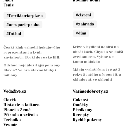
MMA
Rodinné domy
Tenis
#čištění
#fc-viktoria-plzen
#zahrada
#ac-spart-praha
#dům
#fotbal
Krize v bydlení nabírá na
Český klub vyhodil hokejového
obrátkách. Chystá se další
reprezentanta kvůli
zvedání cen. Vyhne se
závislosti. Utekl do ruské KHL
tomu málokdo
Odchod nejdůležitější persony
Máslo vydrží čerstvé až 3
Slavie? Ve hře slavné kluby i
roky: Stačí ho přepustit a
miliony
skladovat ve sklenici
VědaŽivě.cz
Vařímedobroty.cz
Člověk
Cukroví
Historie a kultura
Omáčky
Planeta Země
Předkrmy
Příroda a zvířata
Recepty
Technika
Rychlé pokrmy
Vesmír