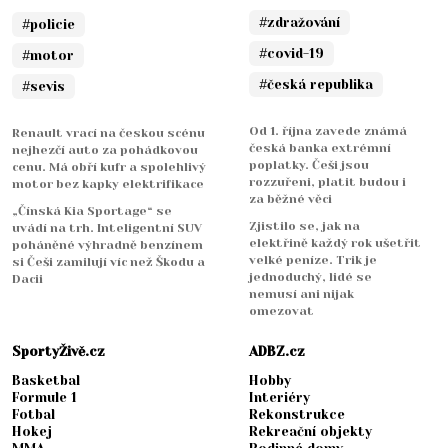
#zdražování
#policie
#covid-19
#motor
#česká republika
#sevis
Od 1. října zavede známá
Renault vrací na českou scénu
česká banka extrémní
nejhezčí auto za pohádkovou
poplatky. Češi jsou
cenu. Má obří kufr a spolehlivý
rozzuřeni, platit budou i
motor bez kapky elektrifikace
za běžné věci
„Čínská Kia Sportage“ se
Zjistilo se, jak na
uvádí na trh. Inteligentní SUV
elektřině každý rok ušetřit
poháněné výhradně benzínem
velké peníze. Trik je
si Češi zamilují víc než Škodu a
jednoduchý, lidé se
Dacii
nemusí ani nijak
omezovat
SportyŽivě.cz
ADBZ.cz
Basketbal
Hobby
Formule 1
Interiéry
Fotbal
Rekonstrukce
Hokej
Rekreační objekty