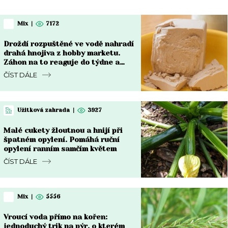
Mix
|
7172
Droždí rozpuštěné ve vodě nahradí
drahá hnojiva z hobby marketu.
Záhon na to reaguje do týdne a
rozdíl je vidět pouhým okem
ČÍST DÁLE
Užitková zahrada
|
3927
Malé cukety žloutnou a hnijí při
špatném opylení. Pomáhá ruční
opylení ranním samčím květem
ČÍST DÁLE
Mix
|
5556
Vroucí voda přímo na kořen:
jednoduchý trik na pýr, o kterém