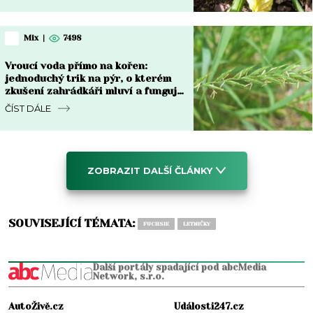
Mix
|
7498
Vroucí voda přímo na kořen:
jednoduchý trik na pýr, o kterém
zkušení zahrádkáři mluví a funguje
do týdne
ČÍST DÁLE
ZOBRAZIT DALŠÍ ČLÁNKY
SOUVISEJÍCÍ TÉMATA:
FUCHSIE
LETNIČKY
Další portály spadající pod abcMedia
Network, s.r.o.
AutoŽivě.cz
Události247.cz