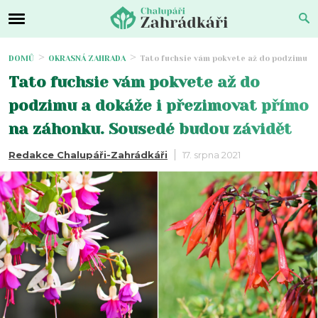
DOMŮ
OKRASNÁ ZAHRADA
Tato fuchsie vám pokvete až do podzimu a
Tato fuchsie vám pokvete až do
podzimu a dokáže i přezimovat přímo
na záhonku. Sousedé budou závidět
Redakce Chalupáři-Zahrádkáři
17. srpna 2021