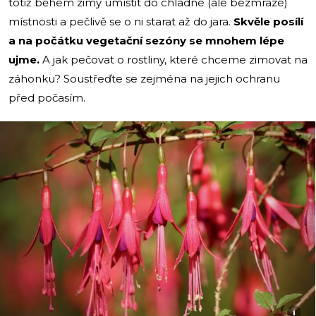
totiž během zimy umístit do chladné (ale bezmrazé)
místnosti a pečlivě se o ni
starat až do jara.
Skvěle posílí
a na počátku vegetační sezóny se mnohem lépe
ujme.
A jak pečovat o rostliny, které chceme zimovat na
záhonku? Soustřeďte se zejména na jejich ochranu
před počasím.
i