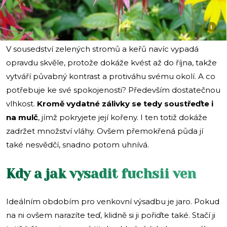
i
V sousedství zelených stromů a keřů navíc vypadá
opravdu skvěle, protože dokáže kvést až do října, takže
vytváří půvabný kontrast a protiváhu svému okolí. A co
potřebuje ke své spokojenosti? Především dostatečnou
vlhkost.
Kromě vydatné zálivky se tedy soustřeďte i
na mulč
, jímž pokryjete její kořeny. I ten totiž dokáže
zadržet množství vláhy. Ovšem přemokřená půda jí
také nesvědčí, snadno potom uhnívá.
Kdy a jak vysadit fuchsii ven
Ideálním obdobím pro venkovní výsadbu je jaro. Pokud
na ni ovšem narazíte teď, klidně si ji pořiďte také. Stačí ji