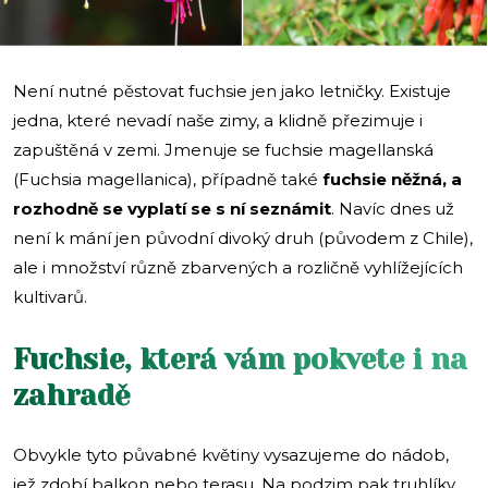
Není nutné pěstovat fuchsie jen jako letničky. Existuje
jedna, které nevadí naše zimy, a klidně přezimuje i
zapuštěná v zemi. Jmenuje se fuchsie magellanská
(Fuchsia magellanica), případně také
fuchsie něžná, a
rozhodně se vyplatí se s ní seznámit
. Navíc dnes už
není k mání jen původní divoký druh (původem z Chile),
ale i množství různě zbarvených a rozličně vyhlížejících
kultivarů.
Fuchsie, která vám pokvete i na
zahradě
Obvykle tyto půvabné květiny vysazujeme do nádob,
jež zdobí balkon nebo terasu. Na podzim pak truhlíky