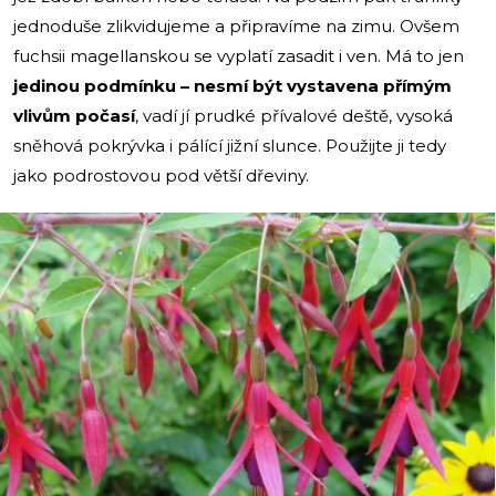
jednoduše zlikvidujeme a připravíme na zimu. Ovšem
fuchsii magellanskou se vyplatí zasadit i ven. Má to jen
jedinou podmínku – nesmí být vystavena přímým
vlivům počasí
, vadí jí prudké přívalové deště, vysoká
sněhová pokrývka i pálící jižní slunce. Použijte ji tedy
jako podrostovou pod větší dřeviny.