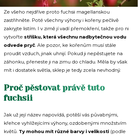
Ze všeho nejdříve proto fuchsii magellanskou
zastřihněte. Poté všechny výhony i kořeny pečlivě
zakryjte listím. I v zimě jí vadí přemokření, takže pro ni
vytvořte
stříšku, která všechnu nadbytečnou vodu
odvede pryč
. Ale pozor, ke kořenům musí stále
proudit vzduch, jinak uhnijí. Pokud ji nepěstujete na
záhonku, přeneste ji na zimu do chladu. Měla by však
mít i dostatek světla, sklep je tedy zcela nevhodný.
Proč pěstovat právě tuto
fuchsii
Jak už její název napovídá, potěší vás půvabnými,
křehce vyhlížejícími výhony, ozdobenými množstvím
květů.
Ty mohou mít různé barvy i velikosti
(podle