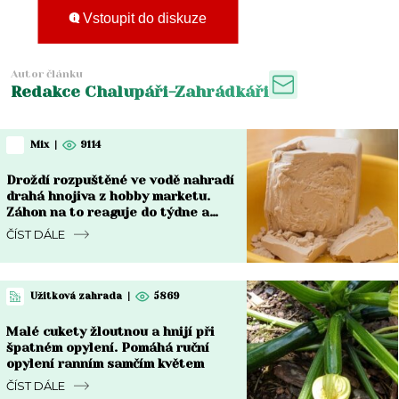
Vstoupit do diskuze
Autor článku
Redakce Chalupáři-Zahrádkáři
Mix
|
9114
Droždí rozpuštěné ve vodě nahradí
drahá hnojiva z hobby marketu.
Záhon na to reaguje do týdne a
rozdíl je vidět pouhým okem
ČÍST DÁLE
Užitková zahrada
|
5869
Malé cukety žloutnou a hnijí při
špatném opylení. Pomáhá ruční
opylení ranním samčím květem
ČÍST DÁLE