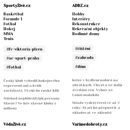
SportyŽivě.cz
ADBZ.cz
Basketbal
Hobby
Formule 1
Interiéry
Fotbal
Rekonstrukce
Hokej
Rekreační objekty
MMA
Rodinné domy
Tenis
#čištění
#fc-viktoria-plzen
#zahrada
#ac-spart-praha
#dům
#fotbal
Krize v bydlení nabírá na
Český klub vyhodil hokejového
obrátkách. Chystá se další
reprezentanta kvůli
zvedání cen. Vyhne se
závislosti. Utekl do ruské KHL
tomu málokdo
Odchod nejdůležitější persony
Máslo vydrží čerstvé až 3
Slavie? Ve hře slavné kluby i
roky: Stačí ho přepustit a
miliony
skladovat ve sklenici
VědaŽivě.cz
Vařímedobroty.cz