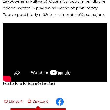
zakoupeného kultivaru). Ovšem výhodou je i její dlouhé
období kvetení. Zpravidla ho ukončí až první mrazy.
Teprve poté ji tedy můžete zazimovat a těšit se na jaro.
Fuchsie a jejich pěstování
Diskuze
0