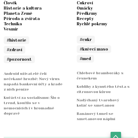
Člověk
Cukroví
Historie a kultura
Omáčky
Planeta Země
Předkrmy
Příroda a zvířata
Recepty
Technika
Rychlé pokrmy
Vesmír
#cukr
#historie
#kuřecí maso
#zdraví
#med
#pozornost
Chlebové bramboráky s
Android uživatelé čelí
česnekem
nečekané hrozbě: Nový virus
napadá bankovní účty a krade
Koblihy z kynutého těsta s
z nich peníze
citronovou kůrou
Kuřáctví za socialismu: Šlo o
Nadýchaný tvarohový
trend, kouřilo se v
koláč se smetanou
nemocnicích i v hromadné
dopravě
Banánový tunel se
smetanovou náplní