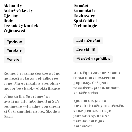
Aktuality
Domácí
Autoživě testy
Komentáře
Ojetiny
Rozhovory
Rady
Spotřebitel
Technický koutek
Technologie
Zajímavosti
#zdražování
#policie
#covid-19
#motor
#česká republika
#sevis
Od 1. října zavede známá
Renault vrací na českou scénu
česká banka extrémní
nejhezčí auto za pohádkovou
poplatky. Češi jsou
cenu. Má obří kufr a spolehlivý
rozzuřeni, platit budou i
motor bez kapky elektrifikace
za běžné věci
„Čínská Kia Sportage“ se
Zjistilo se, jak na
uvádí na trh. Inteligentní SUV
elektřině každý rok ušetřit
poháněné výhradně benzínem
velké peníze. Trik je
si Češi zamilují víc než Škodu a
jednoduchý, lidé se
Dacii
nemusí ani nijak
omezovat