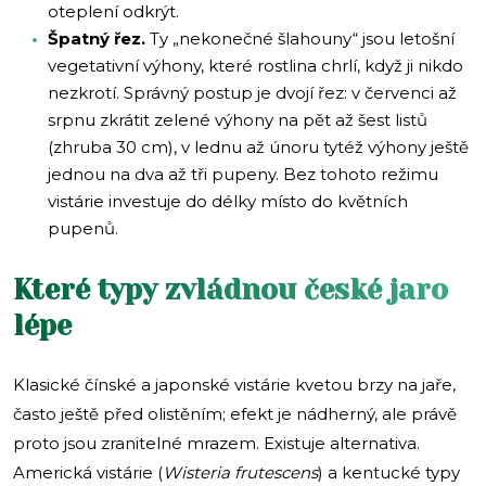
oteplení odkrýt.
Špatný řez.
Ty „nekonečné šlahouny“ jsou letošní
vegetativní výhony, které rostlina chrlí, když ji nikdo
nezkrotí. Správný postup je dvojí řez: v červenci až
srpnu zkrátit zelené výhony na pět až šest listů
(zhruba 30 cm), v lednu až únoru tytéž výhony ještě
jednou na dva až tři pupeny. Bez tohoto režimu
vistárie investuje do délky místo do květních
pupenů.
Které typy zvládnou české jaro
lépe
Klasické čínské a japonské vistárie kvetou brzy na jaře,
často ještě před olistěním; efekt je nádherný, ale právě
proto jsou zranitelné mrazem. Existuje alternativa.
Americká vistárie (
Wisteria frutescens
) a kentucké typy