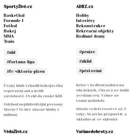
SportyŽivě.cz
ADBZ.cz
Basketbal
Hobby
Formule 1
Interiéry
Fotbal
Rekonstrukce
Hokej
Rekreační objekty
MMA
Rodinné domy
Tenis
#penize
#nhl
#úklid
#fortuna-liga
#pěstování
#fc-viktoria-plzen
Krize v bydlení nabírá na
Český klub vyhodil hokejového
obrátkách. Chystá se další
reprezentanta kvůli
zvedání cen. Vyhne se
závislosti. Utekl do ruské KHL
tomu málokdo
Odchod nejdůležitější persony
Máslo vydrží čerstvé až 3
Slavie? Ve hře slavné kluby i
roky: Stačí ho přepustit a
miliony
skladovat ve sklenici
VědaŽivě.cz
Vařímedobroty.cz