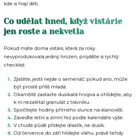
kde si hrají děti.
Co udělat hned, když vistárie
jen roste a nekvetla
Pokud máte doma vistárii, která za roky
nevyprodukovala jediný hrozen, projděte si rychlý
checklist:
Zjistěte, jestli nejde o semenáč; pokud ano, může
být prostě příliš mladá.
Okamžitě zastavte dusíkatá hnojiva a ohlídejte, aby
k ní nezalétal granulát z trávníku.
Spočítejte hodiny přímého slunce na stanovišti.
Zaveďte letní a zimní řez podle kalendáře výše.
V chudé půdě přidejte draslík, ne dusík.
Od července do září hlídejte vláhu; právě tehdy