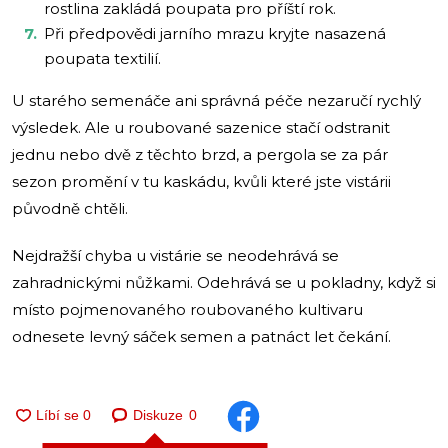
rostlina zakládá poupata pro příští rok.
Při předpovědi jarního mrazu kryjte nasazená
poupata textilií.
U starého semenáče ani správná péče nezaručí rychlý
výsledek. Ale u roubované sazenice stačí odstranit
jednu nebo dvě z těchto brzd, a pergola se za pár
sezon promění v tu kaskádu, kvůli které jste vistárii
původně chtěli.
Nejdražší chyba u vistárie se neodehrává se
zahradnickými nůžkami. Odehrává se u pokladny, když si
místo pojmenovaného roubovaného kultivaru
odnesete levný sáček semen a patnáct let čekání.
Diskuze
0