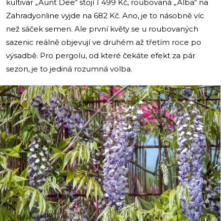
kultivar „Aunt Dee“ stojí 1 499 Kč, roubovaná „Alba“ na
Zahradyonline vyjde na 682 Kč. Ano, je to násobně víc
než sáček semen. Ale první květy se u roubovaných
sazenic reálně objevují ve druhém až třetím roce po
výsadbě. Pro pergolu, od které čekáte efekt za pár
sezon, je to jediná rozumná volba.
i