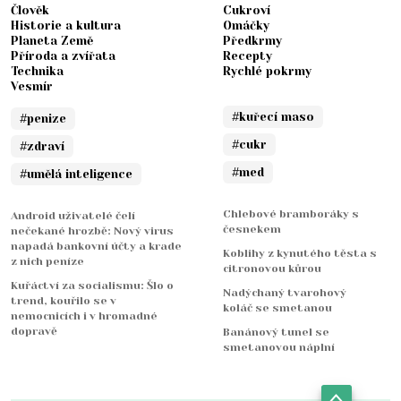
Člověk
Cukroví
Historie a kultura
Omáčky
Planeta Země
Předkrmy
Příroda a zvířata
Recepty
Technika
Rychlé pokrmy
Vesmír
#kuřecí maso
#penize
#cukr
#zdraví
#med
#umělá inteligence
Chlebové bramboráky s
Android uživatelé čelí
česnekem
nečekané hrozbě: Nový virus
napadá bankovní účty a krade
Koblihy z kynutého těsta s
z nich peníze
citronovou kůrou
Kuřáctví za socialismu: Šlo o
Nadýchaný tvarohový
trend, kouřilo se v
koláč se smetanou
nemocnicích i v hromadné
dopravě
Banánový tunel se
smetanovou náplní