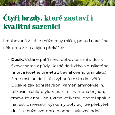
Čtyři brzdy, které zastaví i
kvalitní sazenici
I roubovaná vistárie může roky mlčet, pokud narazí na
některou z klasických překážek.
Dusík.
Vistárie patří mezi bobovité, umí si dusík
fixovat sama z půdy. Každá další dávka dusíkatého
hnojiva (včetně přeletu z trávníkového granulátu)
žene rostlinu do listů a výhonů místo do květů.
Dusík je základní stavební kámen aminokyselin,
bílkovin a chlorofylu; v praxi to znamená bujnou,
tmavě zelenou liánu, která veškerou energii spaluje
na růst. Univerzitní výzkumy potvrzují, že přebytek
dusíku může kvetení a plodnost výrazně oddálit.