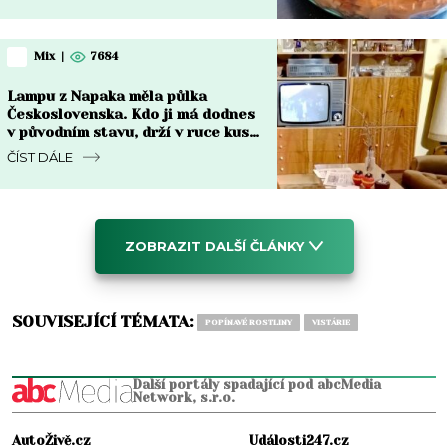
Mix
|
7684
Lampu z Napaka měla půlka
Československa. Kdo ji má dodnes
v původním stavu, drží v ruce kus
za 8 000 Kč i víc
ČÍST DÁLE
ZOBRAZIT DALŠÍ ČLÁNKY
SOUVISEJÍCÍ TÉMATA:
POPÍNAVÉ ROSTLINY
VISTÁRIE
Další portály spadající pod abcMedia
Network, s.r.o.
AutoŽivě.cz
Události247.cz