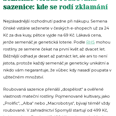
sazenice: kde se rodí zklamání
Nejzásadnější rozhodnutí padne při nákupu. Semena
čínské vistárie seženete v českých e-shopech už za 24
Kč za dva kusy, pětice vyjde na 69 Kč. Lákavá cena,
jenže semenáč je genetická loterie. Podle
RHS
mohou
rostliny ze semene čekat na první květ až dvacet let.
Běžnější odhad je deset až patnáct let, ale ani to není
jistota, protože každý semenáč je geneticky unikátní a
nikdo vám negarantuje, že vůbec kdy nasadí poupata v
užitečném množství.
Roubovaná sazenice přenáší „dospělost“ a ověřené
vlastnosti mateční rostliny. Pojmenované kultivary, jako
„Prolific“, „Alba“ nebo „Macrobotrys“, bývají téměř vždy
roubované. V zahradnictví Spomyšl startují od 499 Kč,