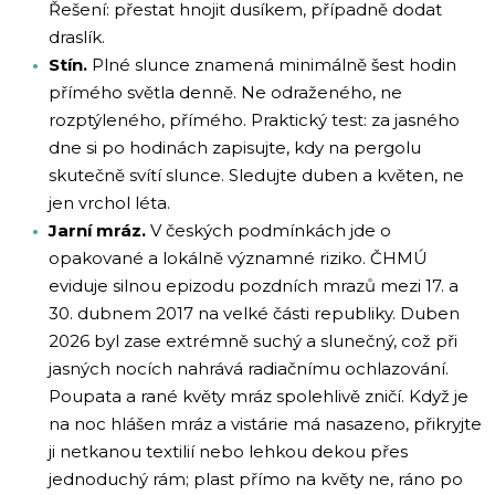
Řešení: přestat hnojit dusíkem, případně dodat
draslík.
Stín.
Plné slunce znamená minimálně šest hodin
přímého světla denně. Ne odraženého, ne
rozptýleného, přímého. Praktický test: za jasného
dne si po hodinách zapisujte, kdy na pergolu
skutečně svítí slunce. Sledujte duben a květen, ne
jen vrchol léta.
Jarní mráz.
V českých podmínkách jde o
opakované a lokálně významné riziko. ČHMÚ
eviduje silnou epizodu pozdních mrazů mezi 17. a
30. dubnem 2017 na velké části republiky. Duben
2026 byl zase extrémně suchý a slunečný, což při
jasných nocích nahrává radiačnímu ochlazování.
Poupata a rané květy mráz spolehlivě zničí. Když je
na noc hlášen mráz a vistárie má nasazeno, přikryjte
ji netkanou textilií nebo lehkou dekou přes
jednoduchý rám; plast přímo na květy ne, ráno po