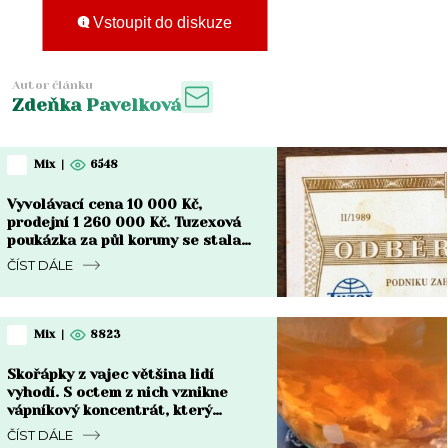
Vstoupit do diskuze
Autor článku
Zdeňka Pavelková
Mix
|
6548
Vyvolávací cena 10 000 Kč,
prodejní 1 260 000 Kč. Tuzexová
poukázka za půl koruny se stala
nejdražším bonem v české historii
ČÍST DÁLE
Mix
|
8823
Skořápky z vajec většina lidí
vyhodí. S octem z nich vznikne
vápníkový koncentrát, který
chřadnoucím rostlinám vrátí sílu
ČÍST DÁLE