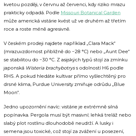
kvetou později, v červnu až červenci, kdy riziko mrazu
prakticky odpadá. Podle
Missouri Botanical Garden
může americká vistárie kvést už ve druhém až třetím
roce a roste méně agresivně.
V českém prodeji najdete například „Clara Mack“
(mrazuvzdornost přibližně do −28 °C) nebo „Aunt Dee“
se stabilitou do −30 °C. Z asijských typů stojí za zmínku
japonská
Wisteria brachybotrys
s odolností H6 podle
RHS. A pokud hledáte kultivar přímo vyšlechtěný pro
drsné klima, Purdue University zmiňuje odrůdu „Blue
Moon“.
Jedno upozornění navíc: vistárie je extrémně silná
popínavka. Pergola musí být masivní; lehká treláž nebo
slabý plot rostlinu dlouhodobě neudrží. A lusky i
semena jsou toxické, což stojí za zvážení u posezení,