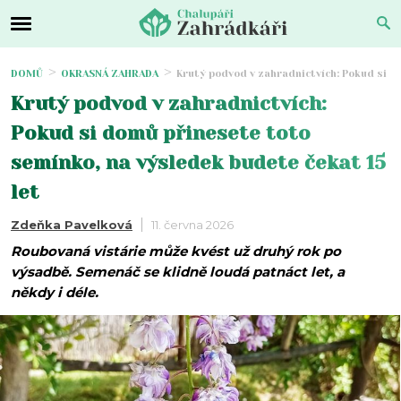
DOMŮ
OKRASNÁ ZAHRADA
Krutý podvod v zahradnictvích: Pokud si d
Krutý podvod v zahradnictvích:
Pokud si domů přinesete toto
semínko, na výsledek budete čekat 15
let
Zdeňka Pavelková
11. června 2026
Roubovaná vistárie může kvést už druhý rok po
výsadbě. Semenáč se klidně loudá patnáct let, a
někdy i déle.