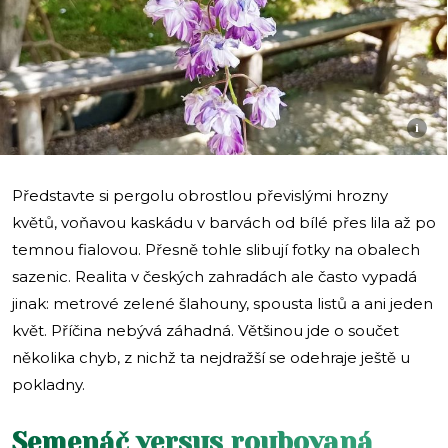
i
Představte si pergolu obrostlou převislými hrozny
květů, voňavou kaskádu v barvách od bílé přes lila až po
temnou fialovou. Přesně tohle slibují fotky na obalech
sazenic. Realita v českých zahradách ale často vypadá
jinak: metrové zelené šlahouny, spousta listů a ani jeden
květ. Příčina nebývá záhadná. Většinou jde o součet
několika chyb, z nichž ta nejdražší se odehraje ještě u
pokladny.
Semenáč versus roubovaná