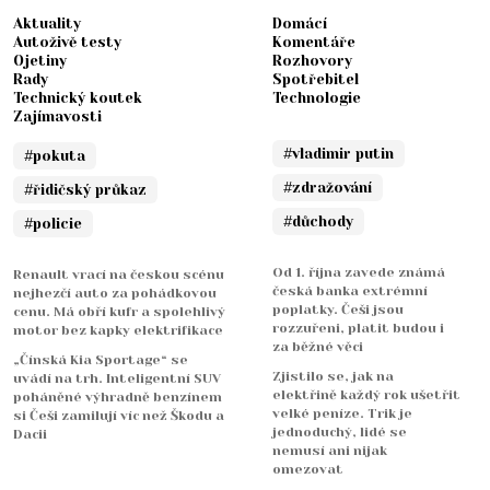
Aktuality
Domácí
Autoživě testy
Komentáře
Ojetiny
Rozhovory
Rady
Spotřebitel
Technický koutek
Technologie
Zajímavosti
#vladimir putin
#pokuta
#zdražování
#řidičský průkaz
#důchody
#policie
Od 1. října zavede známá
Renault vrací na českou scénu
česká banka extrémní
nejhezčí auto za pohádkovou
poplatky. Češi jsou
cenu. Má obří kufr a spolehlivý
rozzuřeni, platit budou i
motor bez kapky elektrifikace
za běžné věci
„Čínská Kia Sportage“ se
Zjistilo se, jak na
uvádí na trh. Inteligentní SUV
elektřině každý rok ušetřit
poháněné výhradně benzínem
velké peníze. Trik je
si Češi zamilují víc než Škodu a
jednoduchý, lidé se
Dacii
nemusí ani nijak
omezovat