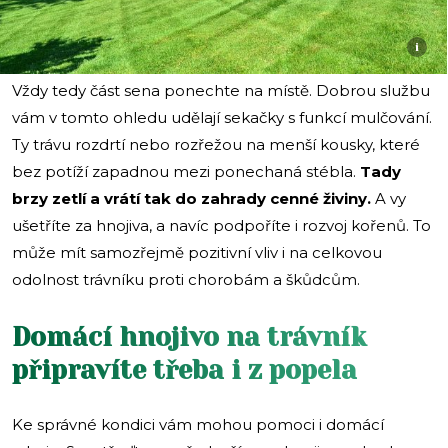
i
Vždy tedy část sena ponechte na místě. Dobrou službu
vám v tomto ohledu udělají sekačky s funkcí mulčování.
Ty trávu rozdrtí nebo rozřežou na menší kousky, které
bez potíží zapadnou mezi ponechaná stébla.
Tady
brzy zetlí a vrátí tak do zahrady cenné živiny.
A vy
ušetříte za hnojiva, a navíc podpoříte i rozvoj kořenů. To
může mít samozřejmě pozitivní vliv i na celkovou
odolnost trávníku proti chorobám a škůdcům.
Domácí hnojivo na trávník
připravíte třeba i z popela
Ke správné kondici vám mohou pomoci i domácí