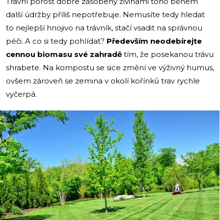
Travní porost dobře zásobený živinami toho během
další údržby příliš nepotřebuje. Nemusíte tedy hledat
to nejlepší hnojivo na trávník, stačí vsadit na správnou
péči. A co si tedy pohlídat?
Především neodebírejte
cennou biomasu své zahradě
tím, že posekanou trávu
shrabete. Na kompostu se sice změní ve výživný humus,
ovšem zároveň se zemina v okolí kořínků trav rychle
vyčerpá.