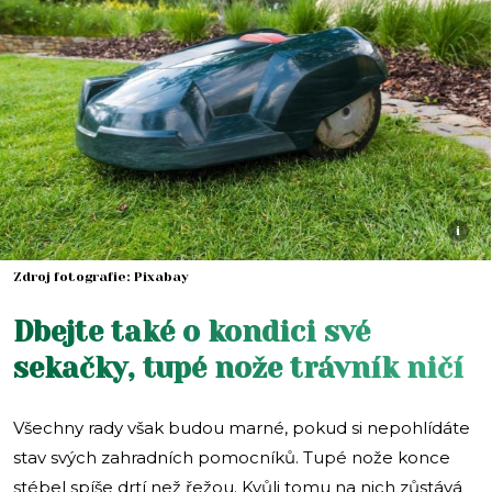
i
Zdroj fotografie: Pixabay
Dbejte také o kondici své
sekačky, tupé nože trávník ničí
Všechny rady však budou marné, pokud si nepohlídáte
stav svých zahradních pomocníků. Tupé nože konce
stébel spíše drtí než řežou. Kvůli tomu na nich zůstává