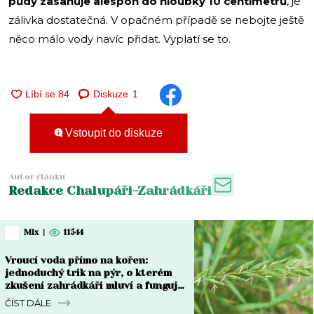
půdy zasahuje alespoň do hloubky 10 centimetrů
, je
zálivka dostatečná. V opačném případě se nebojte ještě
něco málo vody navíc přidat. Vyplatí se to.
Diskuze
1
Vstoupit do diskuze
Autor článku
Redakce Chalupáři-Zahrádkáři
Mix
|
11544
Vroucí voda přímo na kořen:
jednoduchý trik na pýr, o kterém
zkušení zahrádkáři mluví a funguje
do týdne
ČÍST DÁLE