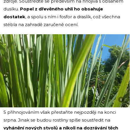
zdroje. Soustřeďte se především na hnojiva s obsahem
dusíku.
Popel z dřevěného uhlí ho obsahuje
dostatek
, a spolu s ním i fosfor a draslík, což všechna
stébla na zahradě zaručeně ocení.
i
S přihnojováním však přestaňte nejpozději na konci
srpna. Jinak se budou rostliny spíše soustředit na
vyhánění nových stvolů a nikoli na dozrávání těch