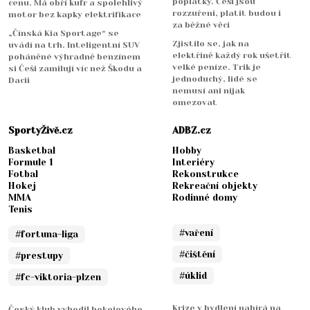
poplatky. Češi jsou
cenu. Má obří kufr a spolehlivý
rozzuřeni, platit budou i
motor bez kapky elektrifikace
za běžné věci
„Čínská Kia Sportage“ se
Zjistilo se, jak na
uvádí na trh. Inteligentní SUV
elektřině každý rok ušetřit
poháněné výhradně benzínem
velké peníze. Trik je
si Češi zamilují víc než Škodu a
jednoduchý, lidé se
Dacii
nemusí ani nijak
omezovat
SportyŽivě.cz
ADBZ.cz
Basketbal
Hobby
Formule 1
Interiéry
Fotbal
Rekonstrukce
Hokej
Rekreační objekty
MMA
Rodinné domy
Tenis
#vaření
#fortuna-liga
#čištění
#prestupy
#úklid
#fc-viktoria-plzen
Krize v bydlení nabírá na
Český klub vyhodil hokejového