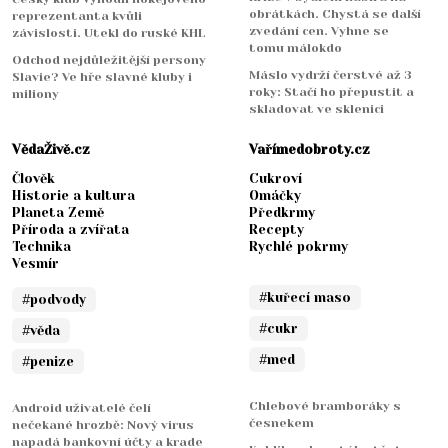
obrátkách. Chystá se další
reprezentanta kvůli
zvedání cen. Vyhne se
závislosti. Utekl do ruské KHL
tomu málokdo
Odchod nejdůležitější persony
Máslo vydrží čerstvé až 3
Slavie? Ve hře slavné kluby i
roky: Stačí ho přepustit a
miliony
skladovat ve sklenici
VědaŽivě.cz
Vařímedobroty.cz
Člověk
Cukroví
Historie a kultura
Omáčky
Planeta Země
Předkrmy
Příroda a zvířata
Recepty
Technika
Rychlé pokrmy
Vesmír
#kuřecí maso
#podvody
#cukr
#věda
#med
#penize
Chlebové bramboráky s
Android uživatelé čelí
česnekem
nečekané hrozbě: Nový virus
napadá bankovní účty a krade