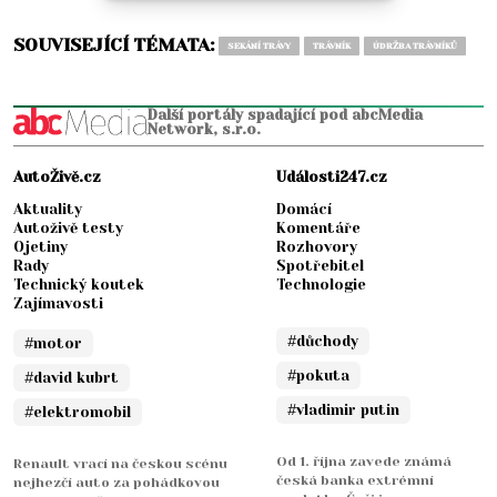
SOUVISEJÍCÍ TÉMATA:
SEKÁNÍ TRÁVY
TRÁVNÍK
ÚDRŽBA TRÁVNÍKŮ
Další portály spadající pod abcMedia
Network, s.r.o.
AutoŽivě.cz
Události247.cz
Aktuality
Domácí
Autoživě testy
Komentáře
Ojetiny
Rozhovory
Rady
Spotřebitel
Technický koutek
Technologie
Zajímavosti
#důchody
#motor
#pokuta
#david kubrt
#vladimir putin
#elektromobil
Od 1. října zavede známá
Renault vrací na českou scénu
česká banka extrémní
nejhezčí auto za pohádkovou