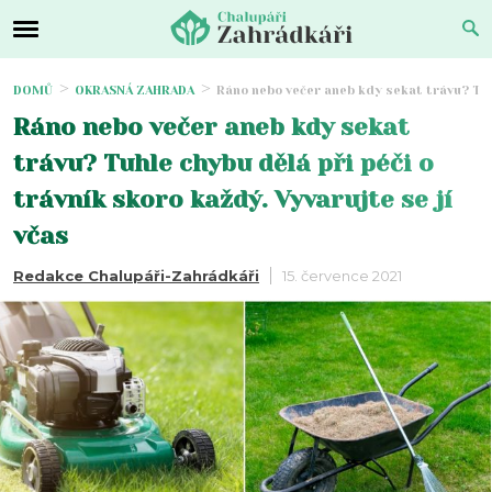
DOMŮ
OKRASNÁ ZAHRADA
Ráno nebo večer aneb kdy sekat trávu? Tuhl
Ráno nebo večer aneb kdy sekat
trávu? Tuhle chybu dělá při péči o
trávník skoro každý. Vyvarujte se jí
včas
Redakce Chalupáři-Zahrádkáři
15. července 2021