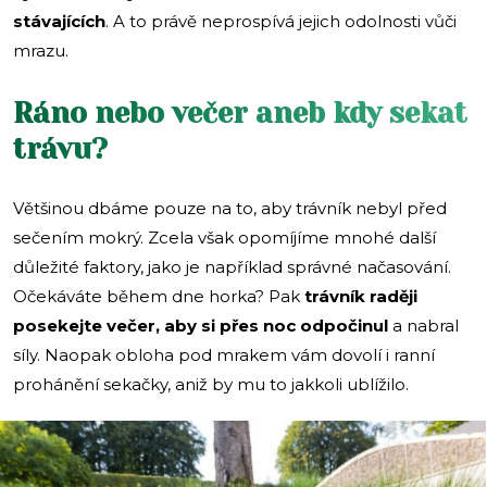
stávajících
. A to právě neprospívá jejich odolnosti vůči
mrazu.
Ráno nebo večer aneb kdy sekat
trávu?
Většinou dbáme pouze na to, aby trávník nebyl před
sečením mokrý. Zcela však opomíjíme mnohé další
důležité faktory, jako je například správné načasování.
Očekáváte během dne horka? Pak
trávník raději
posekejte večer, aby si přes noc odpočinul
a nabral
síly. Naopak obloha pod mrakem vám dovolí i ranní
prohánění sekačky, aniž by mu to jakkoli ublížilo.