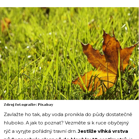
i
Zdroj fotografie: Pixabay
Zavlažte ho tak, aby voda pronikla do půdy dostatečně
hluboko. A jak to poznat? Vezměte si k ruce obyčejný
rýč a vyryjte pořádný travní drn.
Jestliže vlhká vrstva