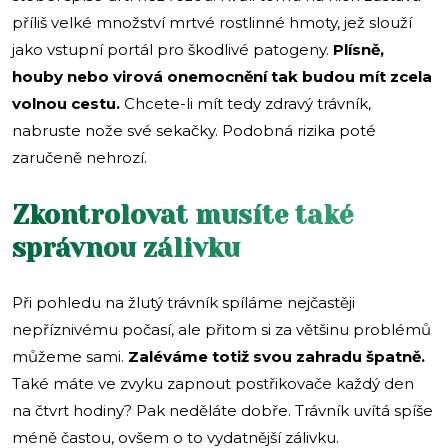
příliš velké množství mrtvé rostlinné hmoty, jež slouží
jako vstupní portál pro škodlivé patogeny.
Plísně,
houby nebo virová onemocnění tak budou mít zcela
volnou cestu.
Chcete-li mít tedy zdravý trávník,
nabruste nože své sekačky. Podobná rizika poté
zaručeně nehrozí.
Zkontrolovat musíte také
správnou zálivku
Při pohledu na žlutý trávník spíláme nejčastěji
nepříznivému počasí, ale přitom si za většinu problémů
můžeme sami.
Zaléváme totiž svou zahradu špatně.
Také máte ve zvyku zapnout postřikovače každý den
na čtvrt hodiny? Pak neděláte dobře. Trávník uvítá spíše
méně častou, ovšem o to vydatnější zálivku.