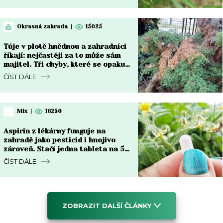
Okrasná zahrada
|
15025
Túje v plotě hnědnou a zahradníci
říkají: nejčastěji za to může sám
majitel. Tři chyby, které se opakují
každý rok
ČÍST DÁLE
Mix
|
16250
Aspirin z lékárny funguje na
zahradě jako pesticid i hnojivo
zároveň. Stačí jedna tableta na 5
litrů vody každé dva týdny
ČÍST DÁLE
ZOBRAZIT DALŠÍ ČLÁNKY