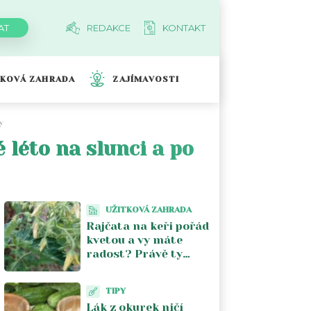
REDAKCE
KONTAKT
TKOVÁ ZAHRADA
ZAJÍMAVOSTI
y
 léto na slunci a po
UŽITKOVÁ ZAHRADA
Rajčata na keři pořád
kvetou a vy máte
radost? Právě ty
květy vám kradou
úrodu. V srpnu je
TIPY
musíte zastavit
Lák z okurek ničí