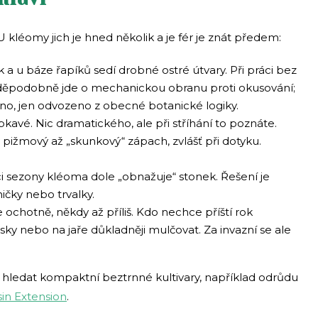
U kléomy jich je hned několik a je fér je znát předem:
k a u báze řapíků sedí drobné ostré útvary. Při práci bez
vděpodobně jde o mechanickou obranu proti okusování;
no, jen odvozeno z obecné botanické logiky.
epkavé. Nic dramatického, ale při stříhání to poznáte.
 pižmový až „skunkový“ zápach, zvlášť při dotyku.
 sezony kléoma dole „obnažuje“ stonek. Řešení je
ničky nebo trvalky.
chotně, někdy až příliš. Kdo nechce příští rok
sky nebo na jaře důkladněji mulčovat. Za invazní se ale
 hledat kompaktní beztrnné kultivary, například odrůdu
in Extension
.