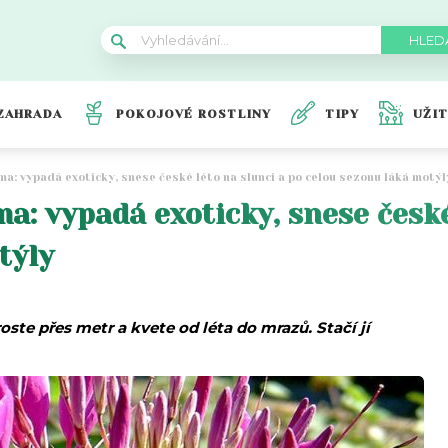
ZAHRADA
POKOJOVÉ ROSTLINY
TIPY
UŽI
ma: vypadá exoticky, snese české léto na slunci a po celou sezonu láká motýl
a: vypadá exoticky, snese české
týly
oste přes metr a kvete od léta do mrazů. Stačí jí