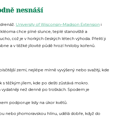
odně nesnáší
 drenáž.
University of Wisconsin–Madison Extension
i
 kléoma chce plné slunce, teplé stanoviště a
ho, což je v horkých českých létech výhoda. Přelití ji
ábne a v těžké jílovité půdě hrozí hniloby kořenů.
písčitější zemí, nejlépe mírně vyvýšený nebo svažitý, kde
k s těžkým jílem, kde po dešti zůstává mokro.
a vydatněji než denně po troškách. Spodem je
kem podporuje listy na úkor květů.
u nebo jihomoravskou hlínu, udělá dobře, když do