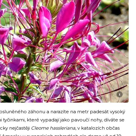
i
 osluněného záhonu a narazíte na metr padesát vysoký
tyčinkami, které vypadají jako pavoučí nohy, díváte se
cky nejčastěji
Cleome hassleriana
, v katalozích občas