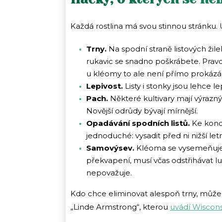
Každá rostlina má svou stinnou stránku. 
Trny.
Na spodní straně listových žile
rukavic se snadno poškrábete. Pra
u kléomy to ale není přímo prokázá
Lepivost.
Listy i stonky jsou lehce l
Pach.
Některé kultivary mají výrazný
Novější odrůdy bývají mírnější.
Opadávání spodních listů.
Ke konci
jednoduché: vysadit před ni nižší let
Samovýsev.
Kléoma se vysemeňuje o
překvapení, musí včas odstřihávat lu
nepovažuje.
Kdo chce eliminovat alespoň trny, může
„Linde Armstrong“, kterou
uvádí Wiscons