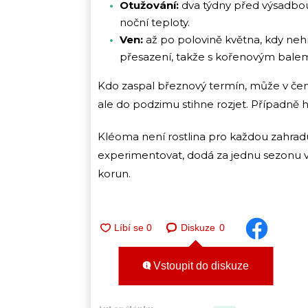
Otužování:
dva týdny před výsadbou
noční teploty.
Ven:
až po polovině května, kdy neh
přesazení, takže s kořenovým bale
Kdo zaspal březnový termín, může v červ
ale do podzimu stihne rozjet. Případně 
Kléoma není rostlina pro každou zahradu
experimentovat, dodá za jednu sezonu v
korun.
Diskuze
0
Vstoupit do diskuze