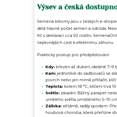
Výsev a česká dostupno
Semena kléomy jsou v českých e-shopech
dělá hlavně počet semen a odrůda. Neos
Kč s deklarací cca 50 rostlin, SemenaOn
nejlevnějších cest k efektnímu záhonu.
Praktický postup pro předpěstování:
Kdy:
březen až duben, ideálně 7–9 
Kam:
jednotlivě do sadbovačů se st
povrch nebo jen mírně přitlačit, klíčí
Teplota:
kolem 18 °C, klíčení trvá 10
Světlo:
zásadní. Běžný parapet nestač
umělého světla umístěného 5–10 cm 
Zálivka:
střídmě, raději spodem. Př
houbová choroba, která přeřízne s