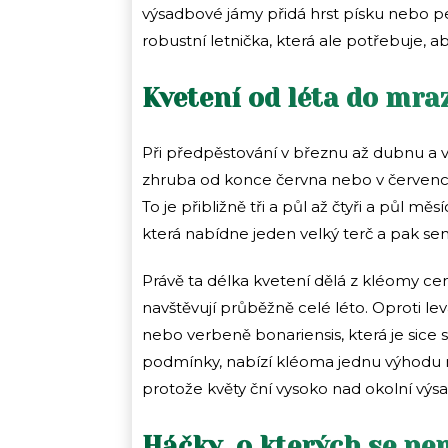
výsadbové jámy přidá hrst písku nebo per
robustní letnička, která ale potřebuje, a
Kvetení od léta do mra
Při předpěstování v březnu až dubnu a 
zhruba od konce června nebo v červenc
To je přibližně tři a půl až čtyři a půl m
která nabídne jeden velký terč a pak se
Právě ta délka kvetení dělá z kléomy cenný
navštěvují průběžně celé léto. Oproti le
nebo verbeně bonariensis, která je sic
podmínky, nabízí kléoma jednu výhodu nav
protože květy ční vysoko nad okolní výs
Háčky, o kterých se ne