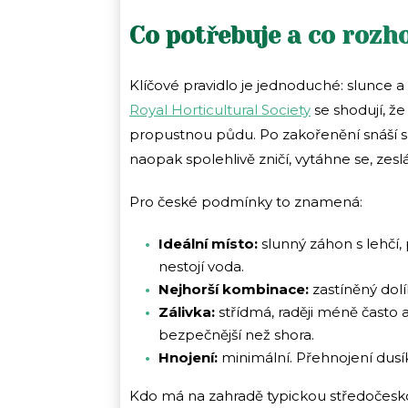
Co potřebuje a co rozh
Klíčové pravidlo je jednoduché: slunce a
Royal Horticultural Society
se shodují, že
propustnou půdu. Po zakořenění snáší suc
naopak spolehlivě zničí, vytáhne se, zesl
Pro české podmínky to znamená:
Ideální místo:
slunný záhon s lehčí, 
nestojí voda.
Nejhorší kombinace:
zastíněný dolí
Zálivka:
střídmá, raději méně často 
bezpečnější než shora.
Hnojení:
minimální. Přehnojení dusí
Kdo má na zahradě typickou středočesko