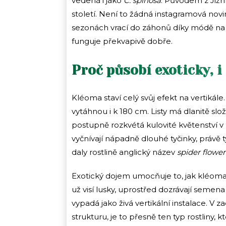
vedená i jako
C. spinosa
. Původem z Jižn
století. Není to žádná instagramová novi
sezonách vrací do záhonů díky módě na 
funguje překvapivě dobře.
Proč působí exoticky, i
Kléoma staví celý svůj efekt na vertikále
vytáhnou i k 180 cm. Listy má dlanitě slo
postupně rozkvétá kulovité květenství v
vyčnívají nápadně dlouhé tyčinky, právě t
daly rostlině anglický název
spider flower
Exotický dojem umocňuje to, jak kléoma
už visí lusky, uprostřed dozrávají semena
vypadá jako živá vertikální instalace. V 
strukturu, je to přesně ten typ rostliny, 