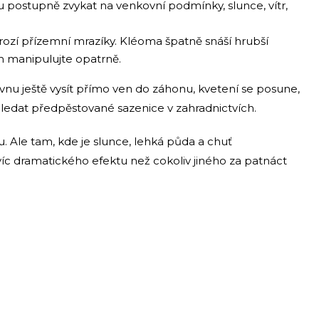
 postupně zvykat na venkovní podmínky, slunce, vítr,
rozí přízemní mrazíky. Kléoma špatně snáší hrubší
m manipulujte opatrně.
nu ještě vysít přímo ven do záhonu, kvetení se posune,
hledat předpěstované sazenice v zahradnictvích.
. Ale tam, kde je slunce, lehká půda a chuť
íc dramatického efektu než cokoliv jiného za patnáct