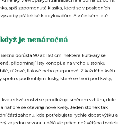
í Ameriky, v evropských zahradách ale doma už od 19.
nka, spíš zapomenutá klasika, která se v posledních
výsadby přátelské k opylovačům. A v českém létě
 když je nenáročná
. Běžně dorůstá 90 až 150 cm, některé kultivary se
žené, připomínají listy konopí, a na vrcholu stonku
 bílé, růžové, fialové nebo purpurové. Z každého květu
y spolu s podlouhlými lusky, které se tvoří pod květy,
.
 kvete: květenství se prodlužuje směrem vzhůru, dole
 a nahoře se otevírají nové květy. Jeden stonek tak
zadní části záhonu, kde potřebujete rychle dodat výšku a
který za jednu sezonu udělá víc práce než většina trvalek.