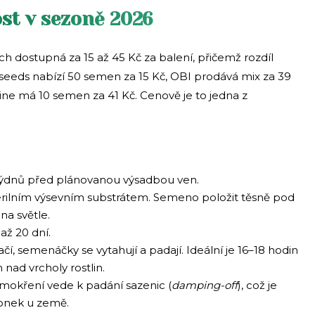
st v sezoně 2026
 dostupná za 15 až 45 Kč za balení, přičemž rozdíl
eeds nabízí 50 semen za 15 Kč, OBI prodává mix za 39
line má 10 semen za 41 Kč. Cenově je to jedna z
týdnů před plánovanou výsadbou ven.
erilním výsevním substrátem. Semeno položit těsně pod
 na světle.
 až 20 dní.
í, semenáčky se vytahují a padají. Ideální je 16–18 hodin
nad vrcholy rostlin.
emokření vede k padání sazenic (
damping-off
), což je
tonek u země.