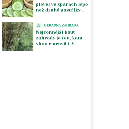
plevel ve spárách lépe
než drahé postřiky.
Na záhon ho ale
nesmíte pustit, zničí i
OKRASNÁ ZAHRADA
kořeny
Nejcennější kout
zahrady je ten, kam
slunce nesvítí. V
tropických dnech to
pochopí každý, kdo
tam vysadí správné
rostliny