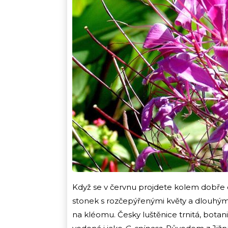
Když se v červnu projdete kolem dobře
stonek s rozčepýřenými květy a dlouhými 
na kléomu. Česky luštěnice trnitá, botani