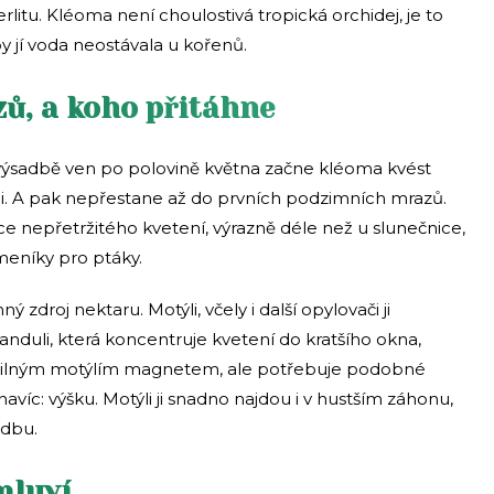
litu. Kléoma není choulostivá tropická orchidej, je to
by jí voda neostávala u kořenů.
zů, a koho přitáhne
výsadbě ven po polovině května začne kléoma kvést
i. A pak nepřestane až do prvních podzimních mrazů.
ěsíce nepřetržitého kvetení, výrazně déle než u slunečnice,
meníky pro ptáky.
 zdroj nektaru. Motýli, včely i další opylovači ji
vanduli, která koncentruje kvetení do kratšího okna,
e silným motýlím magnetem, ale potřebuje podobné
íc: výšku. Motýli ji snadno najdou i v hustším záhonu,
adbu.
mluví