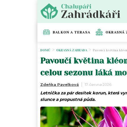
BALKON A TERASA
OKRASNÁ 
DOMŮ
OKRASNÁ ZAHRADA
Pavoučí květina kléo
Pavoučí květina kléom
celou sezonu láká mo
Zdeňka Pavelková
17. června 2026
Letnička za pár desítek korun, která vyr
slunce a propustná půda.