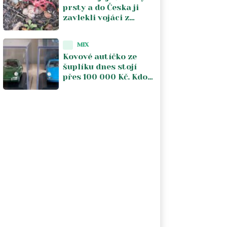
prsty a do Česka ji
zavlekli vojáci z
fronty. Houba z
Austrálie se tu
MIX
zabydlela a šíří se dál
Kovové autíčko ze
šuplíku dnes stojí
přes 100 000 Kč. Kdo
ho po revoluci
vyhodil, zbavil se
malého jmění a
netuší to