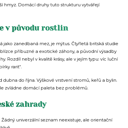
ší hmyz. Domácí druhy tuto strukturu vytvářejí
e v původu rostlin
á jako zanedbaná mez, je mýtus. Čtyřletá britská studie
 blízce příbuzné a exotické záhony, a původní výsadby
Rozdíl nebyl v kvalitě krásy, ale v jejím typu: víc luční
rky rarit“.
 dubna do října. Výškové vrstvení stromů, keřů a bylin.
Tohle zvládne domácí paleta bez problémů.
eské zahrady
Žádný univerzální seznam neexistuje, ale orientační
hlivě.