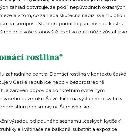
ých zahrad potvrzuje, že podíl nepůvodních okrasných
 i mezera v tom, co zahrada skutečně nabízí svému okolí.
iku na kompost. Stačí přepnout logiku: nosnou kostru
š region a vaše stanoviště. Exotika pak může zůstat jako
omácí rostlina“
álu zahradního centra. Domácí rostlina v kontextu české
kytuje v České republice nebo v bezprostředně
ch, a zároveň odpovídá konkrétním světelným
ašeho pozemku. Šalvěj luční na výslunném svahu v
čeném stínu pod smrky na Šumavě nikoli.
funkční výsadbu od pouhého seznamu „českých kytiček“.
 truhlíky a květináče na balkoně: substrát a expozice