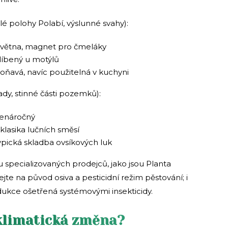
plé polohy Polabí, výslunné svahy):
 května, magnet pro čmeláky
blíbený u motýlů
ňavá, navíc použitelná v kuchyni
dy, stinné části pozemků):
nenáročný
 klasika lučních směsí
typická skladba ovsíkových luk
 specializovaných prodejců, jako jsou Planta
ejte na původ osiva a pesticidní režim pěstování; i
dukce ošetřená systémovými insekticidy.
 klimatická změna?