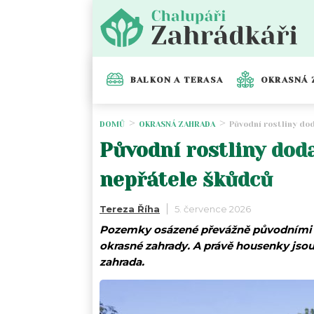
BALKON A TERASA
OKRASNÁ 
DOMŮ
OKRASNÁ ZAHRADA
Původní rostliny dod
Původní rostliny dod
nepřátele škůdců
Tereza Říha
5. července 2026
Pozemky osázené převážně původními d
okrasné zahrady. A právě housenky jsou
zahrada.