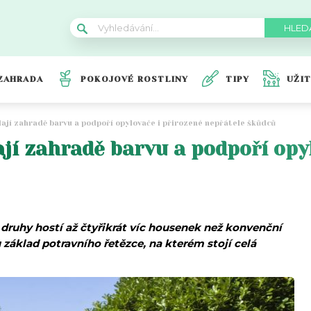
ZAHRADA
POKOJOVÉ ROSTLINY
TIPY
UŽI
ají zahradě barvu a podpoří opylovače i přirozené nepřátele škůdců
ají zahradě barvu a podpoří opy
ruhy hostí až čtyřikrát víc housenek než konvenční
 základ potravního řetězce, na kterém stojí celá