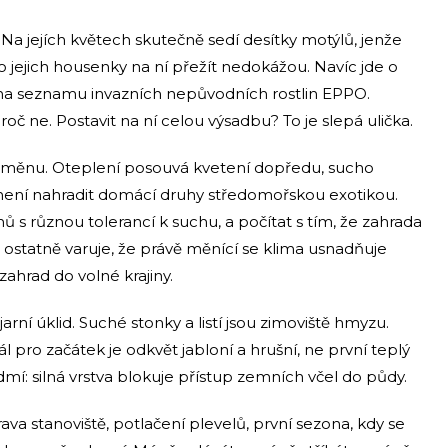
Na jejích květech skutečně sedí desítky motýlů, jenže
jejich housenky na ní přežít nedokážou. Navíc jde o
e na seznamu invazních nepůvodních rostlin EPPO.
oč ne. Postavit na ní celou výsadbu? To je slepá ulička.
změnu. Oteplení posouvá kvetení dopředu, sucho
 není nahradit domácí druhy středomořskou exotikou.
ů s různou tolerancí k suchu, a počítat s tím, že zahrada
statně varuje, že právě měnící se klima usnadňuje
hrad do volné krajiny.
arní úklid. Suché stonky a listí jsou zimoviště hmyzu.
 pro začátek je odkvět jabloní a hrušní, ne první teplý
mí: silná vrstva blokuje přístup zemních včel do půdy.
rava stanoviště, potlačení plevelů, první sezona, kdy se