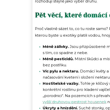
rozhodují stejně jako výběr druhu.
Pět věcí, které domácí
Proč vlastně sázet to, co tu roste samo?
kterou byste u exotiky platili vodou, hnoj
Méně zálivky.
Jsou přizpůsobené mís
s tím, co spadne z nebe.
Méně pesticidů.
Místní škůdci a míst
bez postřiku.
Víc pylu a nektaru.
Domácí květy a d
načasování kvetení i složení nektaru 
Hostitelské vazby.
Tohle je klíčový
konkrétní rostlinu pro kladení vajíče
„porodnici“. Na pozemcích s převa
vyšší druhovou pestrost housenek
n
Úkryty a hnízdění.
Suché stonky, opa