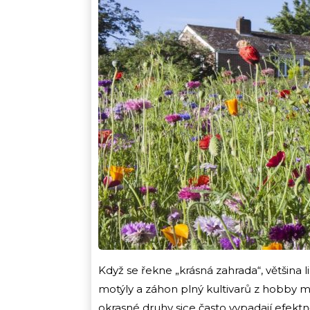
Když se řekne „krásná zahrada“, většina l
motýly a záhon plný kultivarů z hobby m
okrasné druhy sice často vypadají efekt