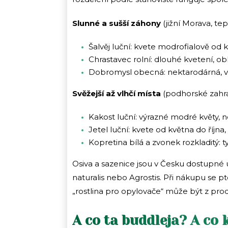
Slunné a sušší záhony
(jižní Morava, te
Šalvěj luční: kvete modrofialově od
Chrastavec rolní: dlouhé kvetení, o
Dobromysl obecná: nektarodárná, vo
Svěžejší až vlhčí místa
(podhorské zahra
Kakost luční: výrazné modré květy, 
Jetel luční: kvete od května do října,
Kopretina bílá a zvonek rozkladitý: 
Osiva a sazenice jsou v Česku dostupné u
naturalis nebo Agrostis. Při nákupu se pt
„rostlina pro opylovače“ může být z pro
A co ta buddleja? A co