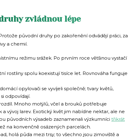
 druhy zvládnou lépe
 Protože původní druhy po zakořenění odvádějí práci, za
ivy a chemií.
tnímu režimu srážek. Po prvním roce většinou vystačí
ní rostliny spolu koexistují tisíce let. Rovnováha funguje
omácí opylovači se vyvíjeli společně; tvary květů,
si odpovídají.
 rozdíl. Mnoho motýlů, včel a brouků potřebuje
k a vývoj larev. Exotický květ jim nabídne nektar, ale ne
hou původních výsadeb zaznamenali výzkumníci
třikrát
ež na konvenčně osázených parcelách.
d, holá půda mezi trsy; to všechno jsou zimoviště a