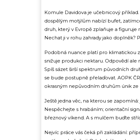
Komule Davidova je učebnicový příklad. 
dospělým motýlům nabízí bufet, zatímco 
druh, který v Evropě zplaňuje a figuruj
Nechat ji v rohu zahrady jako doplněk? Pr
Podobná nuance platí pro klimatickou 
snižuje produkci nektaru. Odpovědí ale
Spíš sázet širší spektrum původních druh
se bude postupně přelaďovat. AOPK ČR o
okrasným nepůvodním druhům únik ze za
Ještě jedna věc, na kterou se zapomíná: j
Nespěchejte s hrabáním; orientační signál
březnový víkend. A s mulčem buďte stříd
Nejvíc práce vás čeká při zakládání: příp