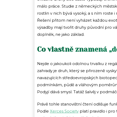
málo práce. Studie z německých městsk
rostlin v nich bývá vysoký, a s ním roste
Řešení přitom není vyházet každou exot
výsadby mají tvořit druhy původní pro vá
doplněk, ne jako základ.
Co vlastně znamená „d
Nejde o jakoukoli odolnou trvalku z reg
zahrady je druh, který se přirozeně vys
navazujících středoevropských biotope
podmínkám, půdě a vláhovým poměrům v
Podyjí dává smysl. Tatáž šalvěj v podmá
Právě tohle stanovištní čtení odlišuje 
Podle
Xerces Society
platí pravidlo i pro