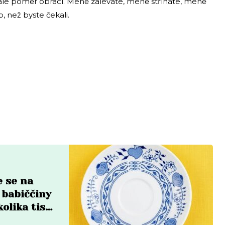
 ale poměr obrací. Méně zaléváte, méně stříháte, méně
p, než byste čekali.
e se na
 babiččiny
olika tisíc