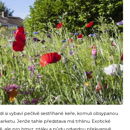
i
idí si vybaví pečlivě sestříhané keře, komuli obsypanou
arketu. Jenže tahle představa má trhlinu. Exotické
ně, ale pro hmyz, ptáky a půdu odvedou překvapivě