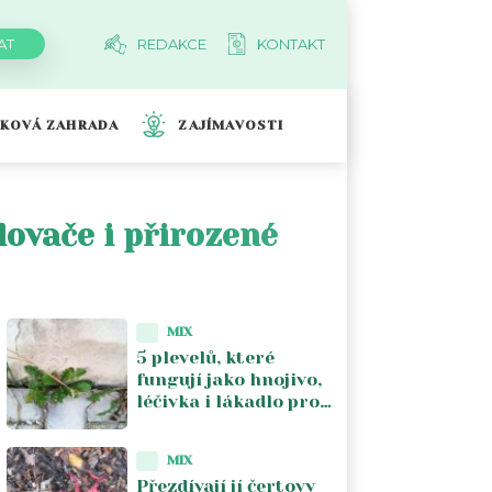
REDAKCE
KONTAKT
TKOVÁ ZAHRADA
ZAJÍMAVOSTI
lovače i přirozené
MIX
5 plevelů, které
fungují jako hnojivo,
léčivka i lákadlo pro
opylovače. Zahradníci
je nechávají růst
MIX
záměrně
Přezdívají jí čertovy