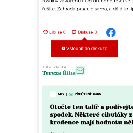
rostliny zakořeňují. Od druhého roku se
řešíte. Zahrada pracuje sama, a dělá to lí
Diskuze
0
Vstoupit do diskuze
Autor článku
Tereza Říha
Mix
|
PŘEČTENÍ:
6468
Otočte ten talíř a podívejt
spodek. Některé cibuláky z
kredence mají hodnotu něk
korun