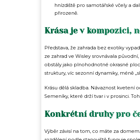
hnízdiště pro samotářské včely a dal
přirozeně.
Krása je v kompozici, n
Představa, že zahrada bez exotiky vypad
ze zahrad ve Wisley srovnávala původní,
obstály jako plnohodnotné okrasné plochy. 
struktury, víc sezonní dynamiky, méně „sbí
Krásu dělá skladba. Návaznost kvetení od
Semeníky, které drží tvar i v prosinci. 
Konkrétní druhy pro č
Výběr závisí na tom, co máte za domem. 
rozdělení podle stanoviště funguje spole