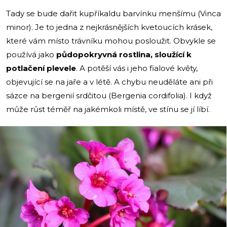
Tady se bude dařit kupříkaldu barvínku menšímu (Vinca
minor). Je to jedna z nejkrásnějších kvetoucích krásek,
které vám místo trávníku mohou posloužit. Obvykle se
používá jako
půdopokryvná rostlina, sloužící k
potlačení plevele
. A potěší vás i jeho fialové květy,
objevující se na jaře a v létě. A chybu neuděláte ani při
sázce na bergenií srdčitou (Bergenia cordifolia). I když
může růst téměř na jakémkoli místě, ve stínu se jí líbí.