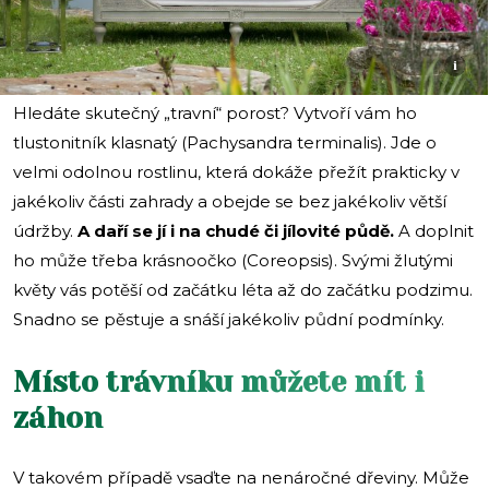
i
Hledáte skutečný „travní“ porost? Vytvoří vám ho
tlustonitník klasnatý (Pachysandra terminalis). Jde o
velmi odolnou rostlinu, která dokáže přežít prakticky v
jakékoliv části zahrady a obejde se bez jakékoliv větší
údržby.
A daří se jí i na chudé či jílovité půdě.
A doplnit
ho může třeba krásnoočko (Coreopsis). Svými žlutými
květy vás potěší od začátku léta až do začátku podzimu.
Snadno se pěstuje a snáší jakékoliv půdní podmínky.
Místo trávníku můžete mít i
záhon
V takovém případě vsaďte na nenáročné dřeviny. Může