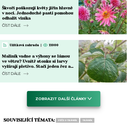
Škvoři poškozují květy jiřin hlavně
v noci. Jednoduché pasti pomohou
odhalit viníka
ČÍST DÁLE
Užitková zahrada
|
11000
Maliník vadne a výhony se lámou
ve větru? Uvnitř stonku si larvy
vyžírají pletivo. Stačí jeden řez a
česnek
ČÍST DÁLE
ZOBRAZIT DALŠÍ ČLÁNKY
SOUVISEJÍCÍ TÉMATA:
PÉČE O TRÁVNÍK
TRÁVNÍK