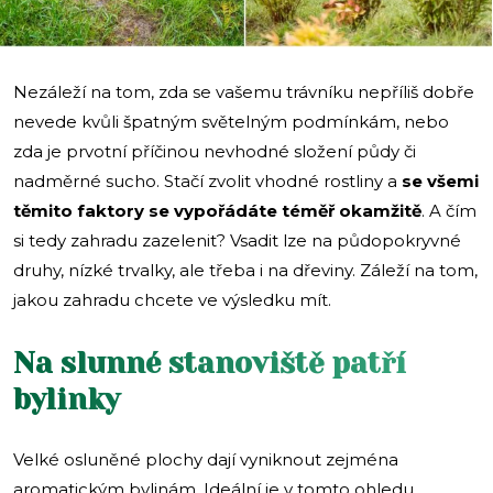
Nezáleží na tom, zda se vašemu trávníku nepříliš dobře
nevede kvůli špatným světelným podmínkám, nebo
zda je prvotní příčinou nevhodné složení půdy či
nadměrné sucho. Stačí zvolit vhodné rostliny a
se všemi
těmito faktory se vypořádáte téměř okamžitě
. A čím
si tedy zahradu zazelenit? Vsadit lze na půdopokryvné
druhy, nízké trvalky, ale třeba i na dřeviny. Záleží na tom,
jakou zahradu chcete ve výsledku mít.
Na slunné stanoviště patří
bylinky
Velké osluněné plochy dají vyniknout zejména
aromatickým bylinám. Ideální je v tomto ohledu