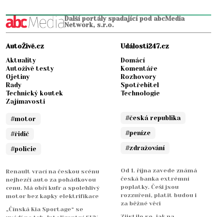
Další portály spadající pod abcMedia
Network, s.r.o.
AutoŽivě.cz
Události247.cz
Aktuality
Domácí
Autoživě testy
Komentáře
Ojetiny
Rozhovory
Rady
Spotřebitel
Technický koutek
Technologie
Zajímavosti
#česká republika
#motor
#peníze
#řidič
#zdražování
#policie
Od 1. října zavede známá
Renault vrací na českou scénu
česká banka extrémní
nejhezčí auto za pohádkovou
poplatky. Češi jsou
cenu. Má obří kufr a spolehlivý
rozzuřeni, platit budou i
motor bez kapky elektrifikace
za běžné věci
„Čínská Kia Sportage“ se
Zjistilo se, jak na