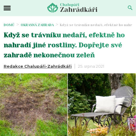
DOMŮ
OKRASNÁ ZAHRADA
Když se trávníku nedaří, efektně ho nahrad
Když se trávníku nedaří, efektně ho
nahradí jiné rostliny. Dopřejte své
zahradě nekonečnou zeleň
Redakce Chalupáři-Zahrádkáři
25. srpna 2021