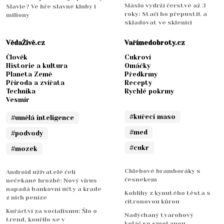
Máslo vydrží čerstvé až 3
Slavie? Ve hře slavné kluby i
roky: Stačí ho přepustit a
miliony
skladovat ve sklenici
VědaŽivě.cz
Vařímedobroty.cz
Člověk
Cukroví
Historie a kultura
Omáčky
Planeta Země
Předkrmy
Příroda a zvířata
Recepty
Technika
Rychlé pokrmy
Vesmír
#kuřecí maso
#umělá inteligence
#med
#podvody
#cukr
#mozek
Chlebové bramboráky s
Android uživatelé čelí
česnekem
nečekané hrozbě: Nový virus
napadá bankovní účty a krade
Koblihy z kynutého těsta s
z nich peníze
citronovou kůrou
Kuřáctví za socialismu: Šlo o
Nadýchaný tvarohový
trend, kouřilo se v
koláč se smetanou