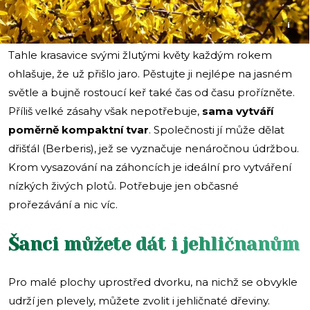
i
Tahle krasavice svými žlutými květy každým rokem
ohlašuje, že už přišlo jaro. Pěstujte ji nejlépe na jasném
světle a bujně rostoucí keř také čas od času prořízněte.
Příliš velké zásahy však nepotřebuje,
sama vytváří
poměrně kompaktní tvar
. Společnosti jí může dělat
dřišťál (Berberis), jež se vyznačuje nenáročnou údržbou.
Krom vysazování na záhoncích je ideální pro vytváření
nízkých živých plotů. Potřebuje jen občasné
prořezávání a nic víc.
Šanci můžete dát i jehličnanům
Pro malé plochy uprostřed dvorku, na nichž se obvykle
udrží jen plevely, můžete zvolit i jehličnaté dřeviny.