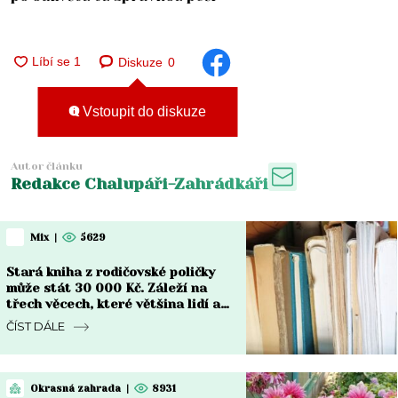
Diskuze
0
Vstoupit do diskuze
Autor článku
Redakce Chalupáři-Zahrádkáři
Mix
|
5629
Stará kniha z rodičovské poličky
může stát 30 000 Kč. Záleží na
třech věcech, které většina lidí ani
nekontroluje
ČÍST DÁLE
Okrasná zahrada
|
8931