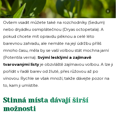
i
Ovšem vsadit můžete také na rozchodníky (Sedum)
nebo dryádku osmiplátečnou (Dryas octopetala). A
pokud chcete mít opravdu pěknou a celé léto
barevnou zahradu, ale nemáte na její údržbu příliš
mnoho času, měla by se vaší volbou stát mochna jarní
(Potentila verna).
Svými lesklými a zajímavě
tvarovanými listy
je obzvláště zajímavou volbou. A lze ji
pořídit v řadě barev od žluté, přes růžovou až po
vínovou. Rychle se však množí, takže dávejte pozor na
to, kam ji umístíte.
Stinná místa dávají širší
možnosti