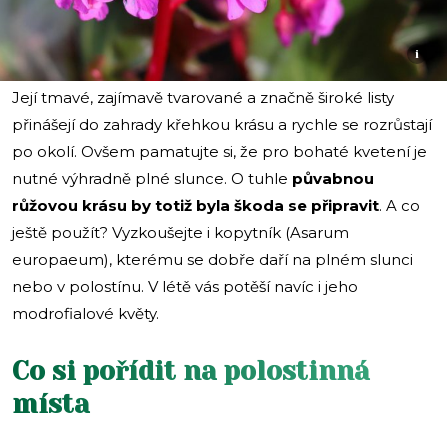
i
Její tmavé, zajímavě tvarované a značně široké listy
přinášejí do zahrady křehkou krásu a rychle se rozrůstají
po okolí. Ovšem pamatujte si, že pro bohaté kvetení je
nutné výhradně plné slunce. O tuhle
půvabnou
růžovou krásu by totiž byla škoda se připravit
. A co
ještě použít? Vyzkoušejte i kopytník (Asarum
europaeum), kterému se dobře daří na plném slunci
nebo v polostínu. V létě vás potěší navíc i jeho
modrofialové květy.
Co si pořídit na polostinná
místa