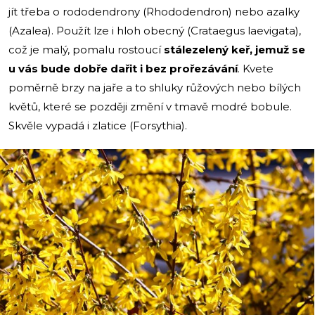
jít třeba o rododendrony (Rhododendron) nebo azalky
(Azalea). Použít lze i hloh obecný (Crataegus laevigata),
což je malý, pomalu rostoucí
stálezelený keř, jemuž se
u vás bude dobře dařit i bez prořezávání
. Kvete
poměrně brzy na jaře a to shluky růžových nebo bílých
květů, které se později změní v tmavě modré bobule.
Skvěle vypadá i zlatice (Forsythia).