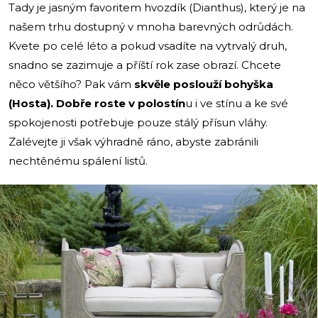
Tady je jasným favoritem hvozdík (Dianthus), který je na
našem trhu dostupný v mnoha barevných odrůdách.
Kvete po celé léto a pokud vsadíte na vytrvalý druh,
snadno se zazimuje a příští rok zase obrazí. Chcete
něco většího? Pak vám
skvěle poslouží bohyška
(Hosta). Dobře roste v polostín
u i ve stínu a ke své
spokojenosti potřebuje pouze stálý přísun vláhy.
Zalévejte ji však výhradně ráno, abyste zabránili
nechtěnému spálení listů.