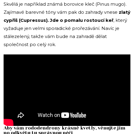
Skvělá je například známá borovice kleč (Pinus mugo).
Zajímavé barevné tóny vám pak do zahrady vnese
zlatý
cypřiš (Cupressus). Jde o pomalu rostoucí keř
, který
vyžaduje jen velmi sporadické prořezávání. Navíc je
stálezelený, takže vám bude na zahradě dělat
společnost po celý rok.
Aby vám rododendrony krásně kvetly, věnujte jim
po odkvětu tu správnou péči