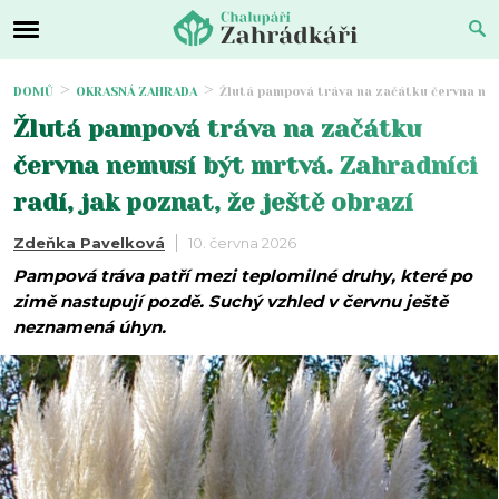
DOMŮ
OKRASNÁ ZAHRADA
Žlutá pampová tráva na začátku června nemu
Žlutá pampová tráva na začátku
června nemusí být mrtvá. Zahradníci
radí, jak poznat, že ještě obrazí
Zdeňka Pavelková
10. června 2026
Pampová tráva patří mezi teplomilné druhy, které po
zimě nastupují pozdě. Suchý vzhled v červnu ještě
neznamená úhyn.