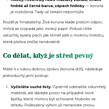
hnědá až černá barva, zápach hniloby
— koruna
je rozložená. Tady už čekání nepomůže.
Rozdíl je hmatatelný. Živá koruna klade prstům odpor,
mrtvá se rozpadá jako mokrý papír. Pokud cítíte
zatuchlý, kyselý pach, jde téměř jistě o mokrou hnilobu,
která pletiva zničila nenávratně.
Co dělat, když je střed pevný
Máte-li v rukou dobrou zprávu (koruna drží), následuje
jednoduchý jarní postup:
Vyčistěte suché listy.
Opatrně odstraňte odumřelý
materiál, ale dávejte pozor na případné nové
špičky, které mohou být schované hluboko ve
středu. Poškozený výhon už nenaroste znovu.