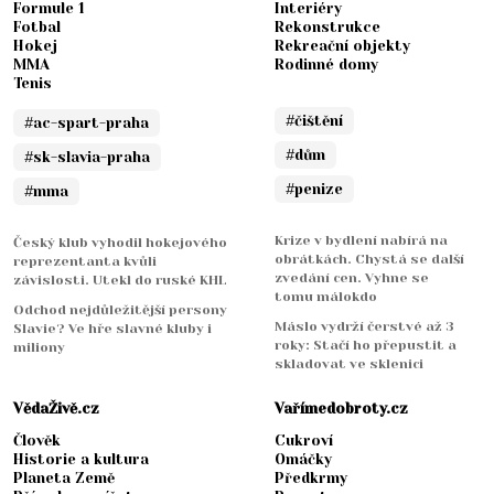
Formule 1
Interiéry
Fotbal
Rekonstrukce
Hokej
Rekreační objekty
MMA
Rodinné domy
Tenis
#čištění
#ac-spart-praha
#dům
#sk-slavia-praha
#penize
#mma
Krize v bydlení nabírá na
Český klub vyhodil hokejového
obrátkách. Chystá se další
reprezentanta kvůli
zvedání cen. Vyhne se
závislosti. Utekl do ruské KHL
tomu málokdo
Odchod nejdůležitější persony
Máslo vydrží čerstvé až 3
Slavie? Ve hře slavné kluby i
roky: Stačí ho přepustit a
miliony
skladovat ve sklenici
VědaŽivě.cz
Vařímedobroty.cz
Člověk
Cukroví
Historie a kultura
Omáčky
Planeta Země
Předkrmy