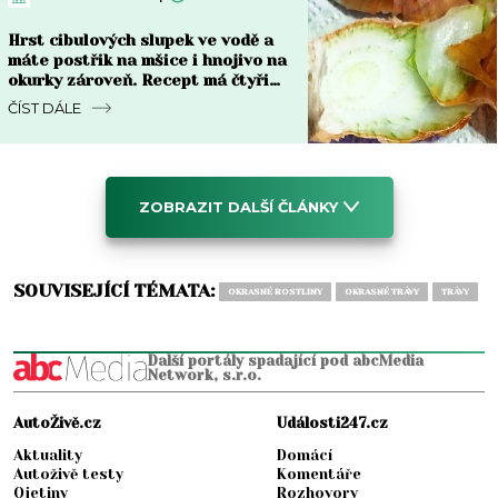
Hrst cibulových slupek ve vodě a
máte postřik na mšice i hnojivo na
okurky zároveň. Recept má čtyři
kroky
ČÍST DÁLE
ZOBRAZIT DALŠÍ ČLÁNKY
SOUVISEJÍCÍ TÉMATA:
OKRASNÉ ROSTLINY
OKRASNÉ TRÁVY
TRÁVY
Další portály spadající pod abcMedia
Network, s.r.o.
AutoŽivě.cz
Události247.cz
Aktuality
Domácí
Autoživě testy
Komentáře
Ojetiny
Rozhovory