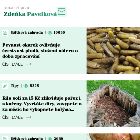
Autor článku
Zdeňka Pavelková
Užitková zahrada
|
10030
Pevnost okurek ovlivňuje
čerstvost plodů, složení nálevu a
doba zpracování
ČÍST DÁLE
Tipy
|
8258
Kilo soli za 15 Kč zlikviduje pařez i
s kořeny. Vyvrtáte díry, zasypete a
za měsíc ho vykopnete holýma
rukama
ČÍST DÁLE
Užitková zahrada
|
3069