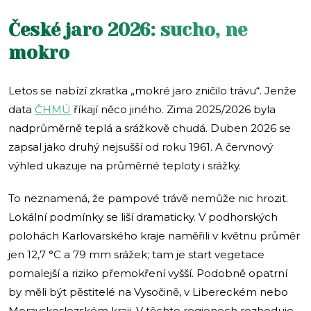
České jaro 2026: sucho, ne
mokro
Letos se nabízí zkratka „mokré jaro zničilo trávu“. Jenže
data
ČHMÚ
říkají něco jiného. Zima 2025/2026 byla
nadprůměrně teplá a srážkově chudá. Duben 2026 se
zapsal jako druhý nejsušší od roku 1961. A červnový
výhled ukazuje na průměrné teploty i srážky.
To neznamená, že pampové trávě nemůže nic hrozit.
Lokální podmínky se liší dramaticky. V podhorských
polohách Karlovarského kraje naměřili v květnu průměr
jen 12,7 °C a 79 mm srážek; tam je start vegetace
pomalejší a riziko přemokření vyšší. Podobně opatrní
by měli být pěstitelé na Vysočině, v Libereckém nebo
Moravskoslezském kraji. V těchto regionech rozhoduje