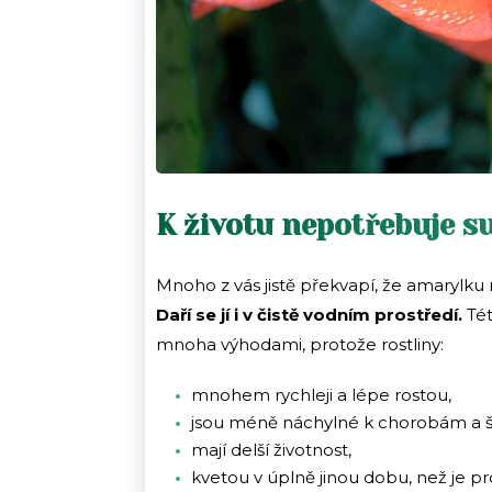
K životu nepotřebuje s
Mnoho z vás jistě překvapí, že amarylk
Daří se jí i v čistě vodním prostředí.
Tét
mnoha výhodami, protože rostliny:
mnohem rychleji a lépe rostou,
jsou méně náchylné k chorobám a 
mají delší životnost,
kvetou v úplně jinou dobu, než je pr