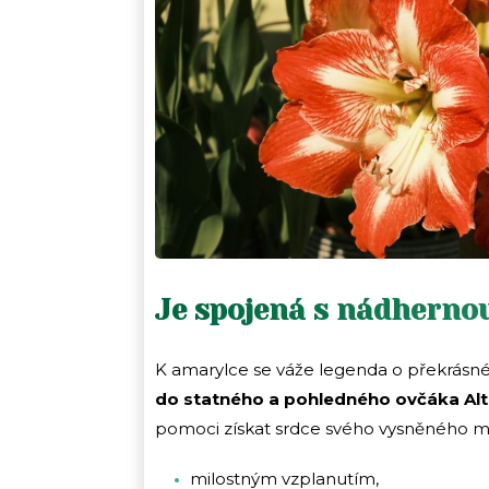
Je spojená s nádherno
K amarylce se váže legenda o překrásné
do statného a pohledného ovčáka Al
pomoci získat srdce svého vysněného mu
milostným vzplanutím,