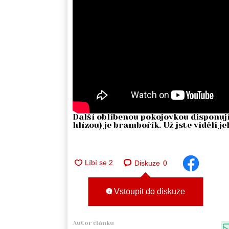
Další oblíbenou pokojovkou disponu
hlízou) je brambořík. Už jste viděli 
Diskuze
0
Vstoupit do diskuze
Autor článku