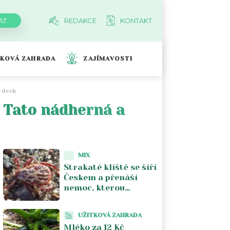
REDAKCE
KONTAKT
TKOVÁ ZAHRADA
ZAJÍMAVOSTI
e dech
e! Tato nádherná a
MIX
Strakaté klíště se šíří
Českem a přenáší
nemoc, kterou
většina lékařů nezná.
Piják lužní už není jen
UŽITKOVÁ ZAHRADA
na Moravě
Mléko za 12 Kč