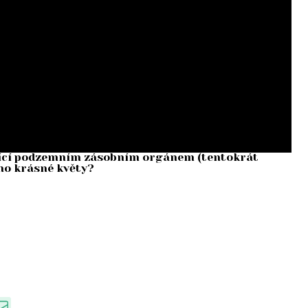
jící podzemním zásobním orgánem (tentokrát
jeho krásné květy?