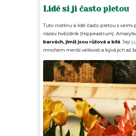
Lidé si ji často pletou
Tuto rostlinu si lidé často pletou s ve
název hvězdník (Hippeastrum). Amarylka
barvách, jimiž jsou růžová a bílá
. Její
kv
mnohem menší velikosti a bývá jich až š