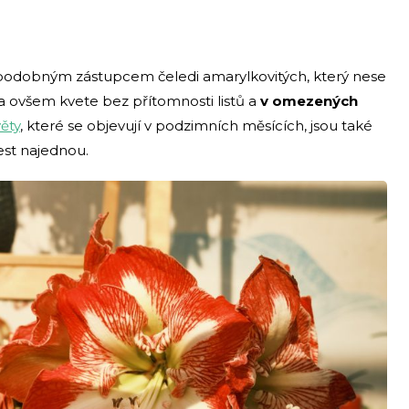
lmi podobným zástupcem čeledi amarylkovitých, který nese
 ovšem kvete bez přítomnosti listů a
v omezených
ěty
, které se objevují v podzimních měsících, jsou také
est najednou.