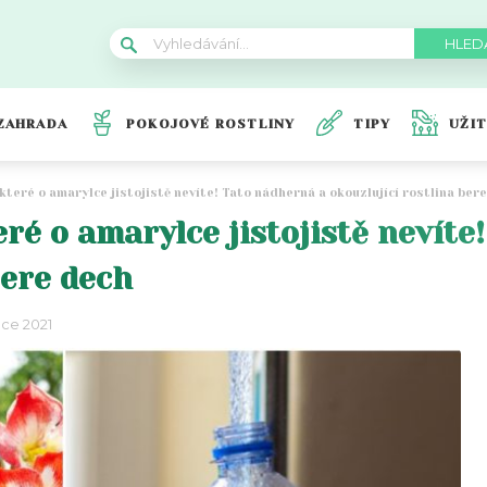
ZAHRADA
POKOJOVÉ ROSTLINY
TIPY
UŽI
 které o amarylce jistojistě nevíte! Tato nádherná a okouzlující rostlina ber
eré o amarylce jistojistě nevít
bere dech
nce 2021