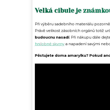
Velká cibule je známko
Při výběru sadebního materiálu pozorně s
Právě velikost zásobních orgánů totiž ur
budoucnu nasadí
. Při nákupu dále dej
hnilobné skvrny
a napadení savými nebo 
Pěstujete doma amarylku? Pokud ano, j