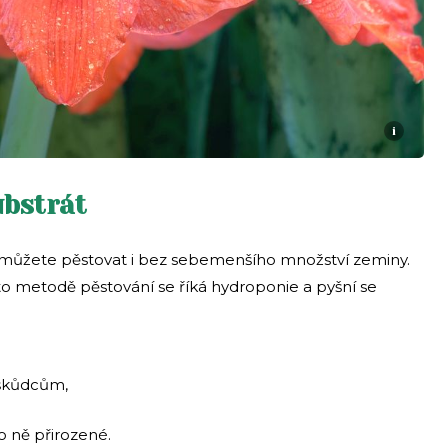
i
ubstrát
u můžete pěstovat i bez sebemenšího množství zeminy.
o metodě pěstování se říká hydroponie a pyšní se
škůdcům,
o ně přirozené.