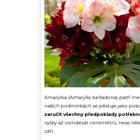
Amarylka (Amaryllis belladona) patří mez
našich podmínkách se pěstuje jako pok
zaručit všechny předpoklady potřebné
výšky až osmdesát centimetrů, nese někol
září.