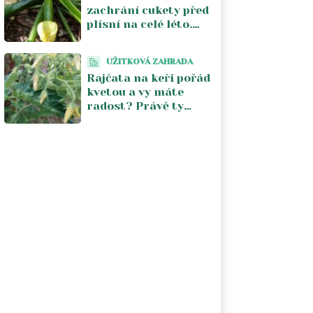
zachrání cukety před
plísní na celé léto.
Stačí jeden postřik
týdně a úroda se
UŽITKOVÁ ZAHRADA
zdvojnásobí
Rajčata na keři pořád
kvetou a vy máte
radost? Právě ty
květy vám kradou
úrodu. V srpnu je
musíte zastavit