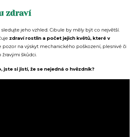
u zdraví
ledujte jeho vzhled. Cibule by měly být co největší.
čuje
zdraví rostlin a počet jejich květů, které v
te pozor na výskyt mechanického poškození, plesnivé či
žravými škůdci.
ste si jistí, že se nejedná o hvězdník?