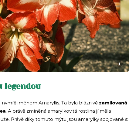
i
u legendou
 nymfě jménem Amaryllis. Ta byla bláznivě
zamilovaná
tea
. A právě zmíněná amarylkovitá rostlina jí měla
že. Právě díky tomuto mýtu jsou amarylky spojované s: