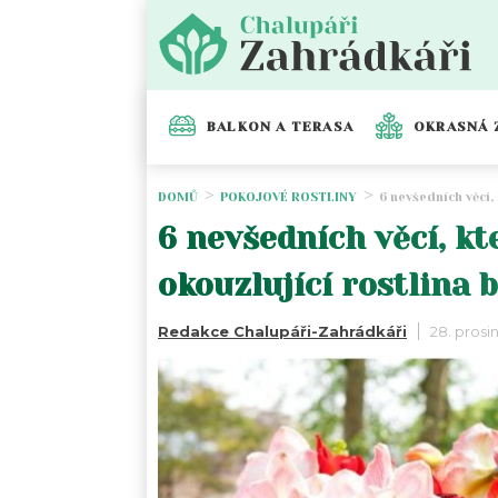
BALKON A TERASA
OKRASNÁ 
DOMŮ
POKOJOVÉ ROSTLINY
6 nevšedních věcí,
6 nevšedních věcí, kt
okouzlující rostlina 
Redakce Chalupáři-Zahrádkáři
28. prosi