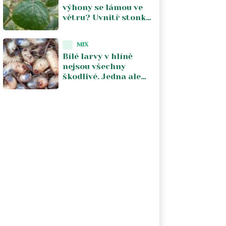
výhony se lámou ve
větru? Uvnitř stonku
si larvy vyžírají
pletivo. Stačí jeden
MIX
řez a česnek
Bílé larvy v hlíně
nejsou všechny
škodlivé. Jedna ale
sežere kořeny
stromku za pár týdnů
a vy to zjistíte pozdě