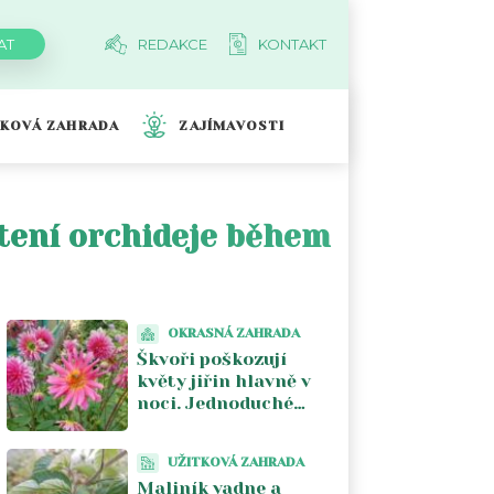
REDAKCE
KONTAKT
TKOVÁ ZAHRADA
ZAJÍMAVOSTI
etení orchideje během
OKRASNÁ ZAHRADA
Škvoři poškozují
květy jiřin hlavně v
noci. Jednoduché
pasti pomohou
odhalit viníka
UŽITKOVÁ ZAHRADA
Maliník vadne a