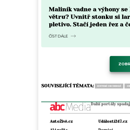
Maliník vadne a výhony se
větru? Uvnitř stonku si lar
pletivo. Stačí jeden řez a 
ČÍST DÁLE
ZOBR
SOUVISEJÍCÍ TÉMATA:
KVETENÍ ORCHIDEJÍ
OR
Další portály spada
AutoŽivě.cz
Události247.cz
Aktuality
Domácí