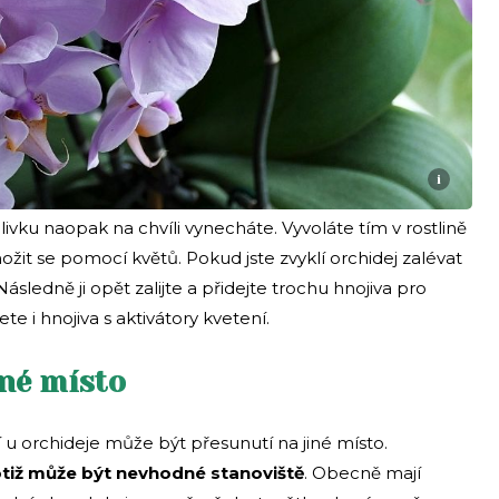
i
ivku naopak na chvíli vynecháte. Vyvoláte tím v rostlině
ožit se pomocí květů. Pokud jste zvyklí orchidej zalévat
 Následně ji opět zalijte a přidejte trochu hnojiva pro
te i hnojiva s aktivátory kvetení.
iné místo
u orchideje může být přesunutí na jiné místo.
otiž může být nevhodné stanoviště
. Obecně mají