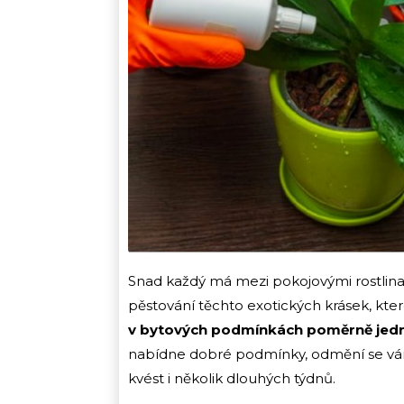
Snad každý má mezi pokojovými rostlinami
pěstování těchto exotických krásek, kter
v bytových podmínkách poměrně je
nabídne dobré podmínky, odmění se vá
kvést i několik dlouhých týdnů.