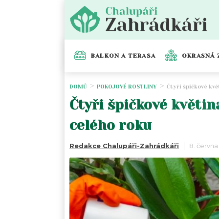
BALKON A TERASA
OKRASNÁ 
DOMŮ
POKOJOVÉ ROSTLINY
Čtyři špičkové kv
Čtyři špičkové květi
celého roku
Redakce Chalupáři-Zahrádkáři
8. června