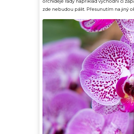
orchideje rády například východní či záp
zde nebudou pálit. Přesunutím na jiný 