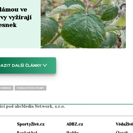
 lámou ve
vy vyžírají
česnek
AZIT DALŠÍ ČLÁNKY
CHIDEJE
POKOJOVÉ ROSTLINY
jící pod abcMedia Network, s.r.o.
SportyŽivě.cz
ADBZ.cz
VědaŽivě
Basketbal
Hobby
Člověk