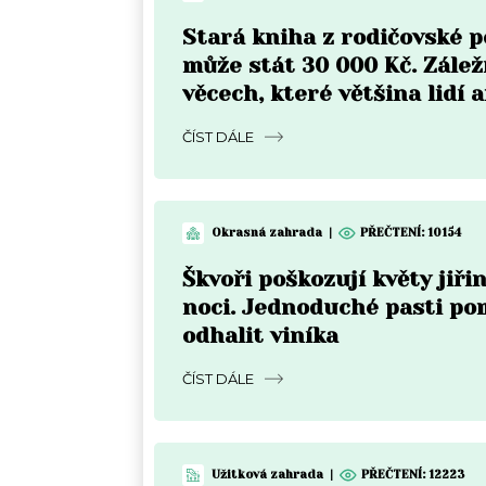
Stará kniha z rodičovské p
může stát 30 000 Kč. Zálež
věcech, které většina lidí a
nekontroluje
ČÍST DÁLE
Okrasná zahrada
|
PŘEČTENÍ:
10154
Škvoři poškozují květy jiři
noci. Jednoduché pasti p
odhalit viníka
ČÍST DÁLE
Užitková zahrada
|
PŘEČTENÍ:
12223