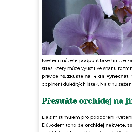
Kvetení můžete podpořit také tím, že zál
stres, který může vyústit ve snahu rozmn
pravidelně,
zkuste na 14 dní vynechat
.
doplnění důležitých látek. Na trhu sežene
Přesuňte orchidej na j
Dalším stimulem pro podpoření kvetení 
Důvodem toho, že
orchidej nekvete, t