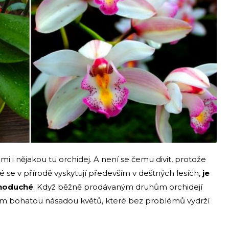
 i nějakou tu orchidej. A není se čemu divit, protože
é se v přírodě vyskytují především v deštných lesích,
je
dnoduché
. Když běžně prodávaným druhům orchidejí
m bohatou násadou květů, které bez problémů vydrží