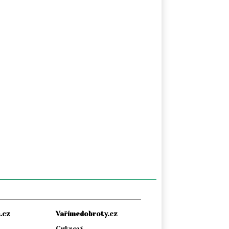
.cz
Vařímedobroty.cz
Cukroví