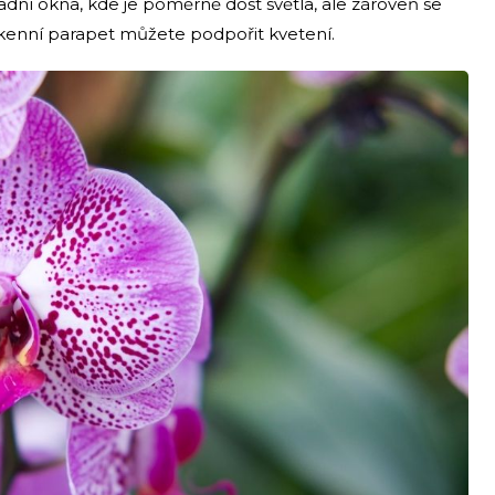
adní okna, kde je poměrně dost světla, ale zároveň se
okenní parapet můžete podpořit kvetení.