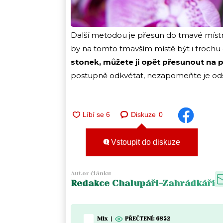
Další metodou je přesun do tmavé místn
by na tomto tmavším místě být i trochu 
stonek, můžete ji opět přesunout na 
postupně odkvétat, nezapomeňte je odstra
Diskuze
0
Vstoupit do diskuze
Autor článku
Redakce Chalupáři-Zahrádkáři
Mix
|
PŘEČTENÍ:
6852