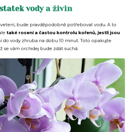
statek vody a živin
 kvetení, bude pravděpodobně potřebovat vodu. A to
ale
také rosení a častou kontrolu kořenů, jestli jsou
ní do vody zhruba na dobu 10 minut. Toto opakujte
yž se vám orchidej bude zdát suchá.