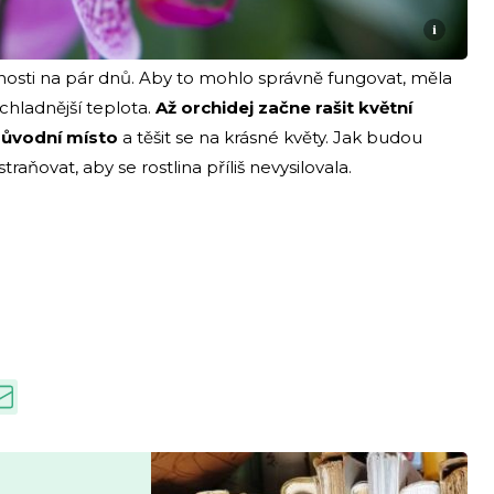
i
osti na pár dnů. Aby to mohlo správně fungovat, měla
chladnější teplota.
Až orchidej začne rašit květní
původní místo
a těšit se na krásné květy. Jak budou
ňovat, aby se rostlina příliš nevysilovala.