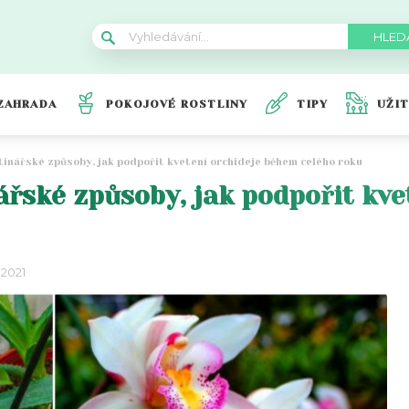
ZAHRADA
POKOJOVÉ ROSTLINY
TIPY
UŽI
ětinářské způsoby, jak podpořit kvetení orchideje během celého roku
nářské způsoby, jak podpořit kv
 2021