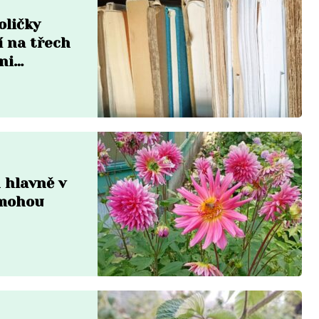
oličky
í na třech
ni
n hlavně v
omohou