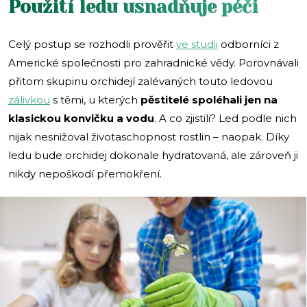
Použití ledu usnadňuje péči
Celý postup se rozhodli prověřit
ve studii
odborníci z
Americké společnosti pro zahradnické vědy. Porovnávali
přitom skupinu orchidejí zalévaných touto ledovou
zálivkou
s těmi, u kterých
pěstitelé spoléhali jen na
klasickou konvičku a vodu
. A co zjistili? Led podle nich
nijak nesnižoval životaschopnost rostlin – naopak. Díky
ledu bude orchidej dokonale hydratovaná, ale zároveň ji
nikdy nepoškodí přemokření.