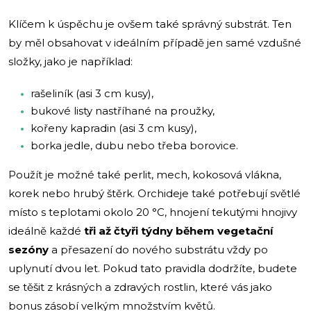
Klíčem k úspěchu je ovšem také správný substrát. Ten
by měl obsahovat v ideálním případě jen samé vzdušné
složky, jako je například:
rašeliník (asi 3 cm kusy),
bukové listy nastříhané na proužky,
kořeny kapradin (asi 3 cm kusy),
borka jedle, dubu nebo třeba borovice.
Použít je možné také perlit, mech, kokosová vlákna,
korek nebo hrubý štěrk. Orchideje také potřebují světlé
místo s teplotami okolo 20 °C, hnojení tekutými hnojivy
ideálně každé
tři až čtyři týdny během vegetační
sezóny
a přesazení do nového substrátu vždy po
uplynutí dvou let. Pokud tato pravidla dodržíte, budete
se těšit z krásných a zdravých rostlin, které vás jako
bonus zásobí velkým množstvím květů.