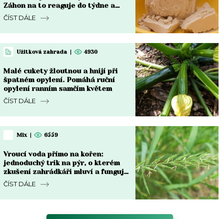
Záhon na to reaguje do týdne a
rozdíl je vidět pouhým okem
ČÍST DÁLE
Užitková zahrada
|
4930
Malé cukety žloutnou a hnijí při
špatném opylení. Pomáhá ruční
opylení ranním samčím květem
ČÍST DÁLE
Mix
|
6559
Vroucí voda přímo na kořen:
jednoduchý trik na pýr, o kterém
zkušení zahrádkáři mluví a funguje
do týdne
ČÍST DÁLE