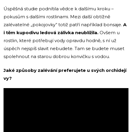
Úspěšná studie podnítila vědce k dalšímu kroku –
pokusům s dalšími rostlinami. Mezi další obtížně
zalévatelné „pokojovky“ totiž patří například bonsaje.
A
i těm kupodivu ledová zálivka neublížila.
Ovšem u
rostlin, které potřebují vody opravdu hodně, s ní už
úspěch nejspíš slavit nebudete. Tam se budete muset
spolehnout na starou dobrou konvičku s vodou.
Jaké způsoby zalévání preferujete u svých orchidejí
vy?