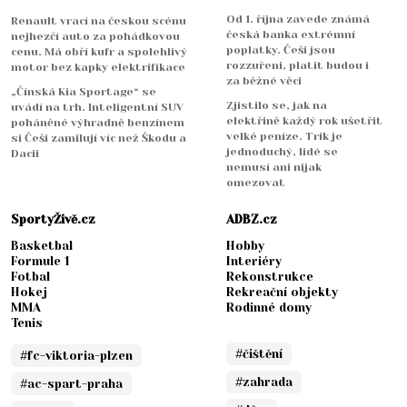
Od 1. října zavede známá
Renault vrací na českou scénu
česká banka extrémní
nejhezčí auto za pohádkovou
poplatky. Češi jsou
cenu. Má obří kufr a spolehlivý
rozzuřeni, platit budou i
motor bez kapky elektrifikace
za běžné věci
„Čínská Kia Sportage“ se
Zjistilo se, jak na
uvádí na trh. Inteligentní SUV
elektřině každý rok ušetřit
poháněné výhradně benzínem
velké peníze. Trik je
si Češi zamilují víc než Škodu a
jednoduchý, lidé se
Dacii
nemusí ani nijak
omezovat
SportyŽivě.cz
ADBZ.cz
Basketbal
Hobby
Formule 1
Interiéry
Fotbal
Rekonstrukce
Hokej
Rekreační objekty
MMA
Rodinné domy
Tenis
#čištění
#fc-viktoria-plzen
#zahrada
#ac-spart-praha