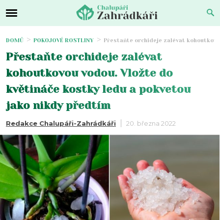
DOMŮ
POKOJOVÉ ROSTLINY
Přestaňte orchideje zalévat kohoutkovo
Přestaňte orchideje zalévat
kohoutkovou vodou. Vložte do
květináče kostky ledu a pokvetou
jako nikdy předtím
Redakce Chalupáři-Zahrádkáři
20. března 2022