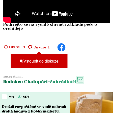
Podívejte se na rychlé shrnutí základů péče o
orchideje
Diskuze
1
Vstoupit do diskuze
Autor článku
Redakce Chalupáři-Zahrádkáři
Mix
|
8175
Droždí rozpuštěné ve vodě nahradí
drahá hnojiva z hobby marketu.