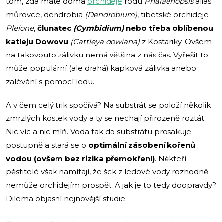
tom, zda máte doma
orchideje
rodu
Phalaenopsis
alias
můrovce, dendrobia
(Dendrobium)
, tibetské orchideje
Pleione
,
člunatec
(Cymbidium)
nebo třeba oblíbenou
katleju Dowovu
(Cattleya dowiana)
z Kostariky. Ovšem
na takovouto zálivku nemá většina z nás čas. Vyřešit to
může populární (ale drahá) kapková zálivka anebo
zalévání s pomocí ledu.
A v čem celý trik spočívá? Na substrát se položí několik
zmrzlých kostek vody a ty se nechají přirozeně roztát.
Nic víc a nic míň. Voda tak do substrátu prosakuje
postupně a stará se o
optimální zásobení kořenů
vodou (ovšem bez rizika přemokření)
. Někteří
pěstitelé však namítají, že šok z ledové vody rozhodně
nemůže orchidejím prospět. A jak je to tedy doopravdy?
Dilema objasní nejnovější studie.