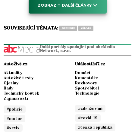
ZOBRAZIT DALŠÍ ČLÁNKY
SOUVISEJÍCÍ TÉMATA:
ORCHIDEJ
ZÁLIVKA
Další portály spadající pod abcMedia
Network, s.r.o.
AutoŽivě.cz
Události247.cz
Aktuality
Domácí
Autoživě testy
Komentáře
Ojetiny
Rozhovory
Rady
Spotřebitel
Technický koutek
Technologie
Zajímavosti
#zdražování
#policie
#covid-19
#motor
#česká republika
#sevis