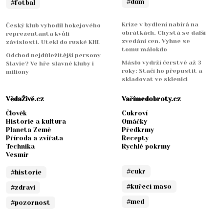
#dům
#fotbal
Krize v bydlení nabírá na
Český klub vyhodil hokejového
obrátkách. Chystá se další
reprezentanta kvůli
zvedání cen. Vyhne se
závislosti. Utekl do ruské KHL
tomu málokdo
Odchod nejdůležitější persony
Máslo vydrží čerstvé až 3
Slavie? Ve hře slavné kluby i
roky: Stačí ho přepustit a
miliony
skladovat ve sklenici
VědaŽivě.cz
Vařímedobroty.cz
Člověk
Cukroví
Historie a kultura
Omáčky
Planeta Země
Předkrmy
Příroda a zvířata
Recepty
Technika
Rychlé pokrmy
Vesmír
#cukr
#historie
#kuřecí maso
#zdraví
#med
#pozornost