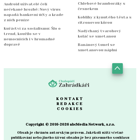
Chlebové bramboráky s
Android uživatelé čelí
česnekem
nečekané hrozbě: Nový virus
napadá bankovní účty a krade
Koblihy z kynutého těsta s
z nich peníze
citronovou kůrou
Kuřáctví za socialismu: Šlo o
Nadýchaný tvarohový
trend, kouřilo se v
koláč se smetanou
nemocnicích i v hromadné
dopravě
Banánový tunel se
smetanovou náplní
KONTAKT
REDAKCE
COOKIES
Copyright © 2016-2026 abcMedia Network, s.r.o.
Obsah je chráněn autorským právem. Jakékoli užití včetně
publikování nebo jiného šíření obsahu je bez písemného souhlasu