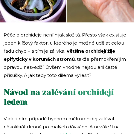
Péče o orchideje není nijak složitá. Přesto však existuje
jeden klíčový faktor, u kterého je možné udělat celou
řadu chyb – a tím je zálivka.
Většina orchidejí žije
epifyticky v korunách stromů
, takže přemokření jim
opravdu nesvědčí. Ovšem vhodné nejsou ani časté
přísušky. A jak tedy toto dilema vyřešit?
Návod na zalévání orchidejí
ledem
V ideálním případě bychom měli orchidej zalévat
několikrát denně po malých dávkách. A nezáleží na