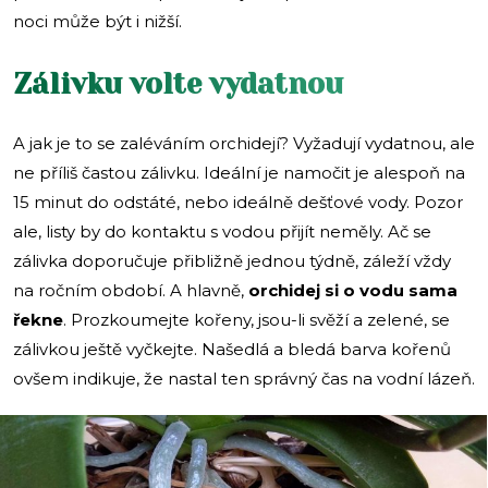
noci může být i nižší.
Zálivku volte vydatnou
A jak je to se zaléváním orchidejí? Vyžadují vydatnou, ale
ne příliš častou zálivku. Ideální je namočit je alespoň na
15 minut do odstáté, nebo ideálně dešťové vody. Pozor
ale, listy by do kontaktu s vodou přijít neměly. Ač se
zálivka doporučuje přibližně jednou týdně, záleží vždy
na ročním období. A hlavně,
orchidej si o vodu sama
řekne
. Prozkoumejte kořeny, jsou-li svěží a zelené, se
zálivkou ještě vyčkejte. Našedlá a bledá barva kořenů
ovšem indikuje, že nastal ten správný čas na vodní lázeň.