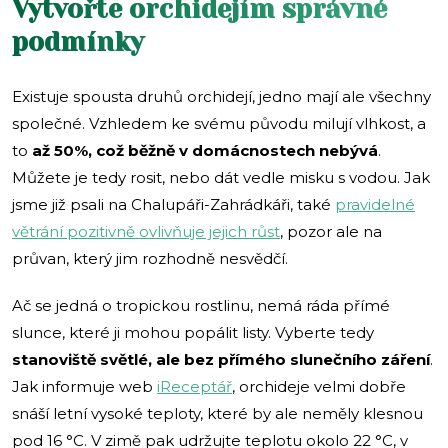
Vytvořte orchidejím správné
podmínky
Existuje spousta druhů orchidejí, jedno mají ale všechny
společné. Vzhledem ke svému původu milují vlhkost, a
to
až 50%, což běžně v domácnostech nebývá
.
Můžete je tedy rosit, nebo dát vedle misku s vodou. Jak
jsme již psali na Chalupáři-Zahrádkáři, také
pravidelné
větrání pozitivně ovlivňuje jejich růst
, pozor ale na
průvan, který jim rozhodně nesvědčí.
Ač se jedná o tropickou rostlinu, nemá ráda přímé
slunce, které ji mohou popálit listy. Vyberte tedy
stanoviště světlé, ale bez přímého slunečního záření
.
Jak informuje web
iReceptář
, orchideje velmi dobře
snáší letní vysoké teploty, které by ale neměly klesnou
pod 16 °C. V zimě pak udržujte teplotu okolo 22 °C, v