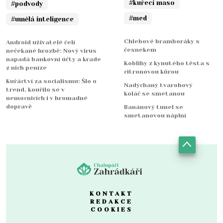
#kuřecí maso
#podvody
#med
#umělá inteligence
Chlebové bramboráky s
Android uživatelé čelí
česnekem
nečekané hrozbě: Nový virus
napadá bankovní účty a krade
Koblihy z kynutého těsta s
z nich peníze
citronovou kůrou
Kuřáctví za socialismu: Šlo o
Nadýchaný tvarohový
trend, kouřilo se v
koláč se smetanou
nemocnicích i v hromadné
dopravě
Banánový tunel se
smetanovou náplní
KONTAKT
REDAKCE
COOKIES