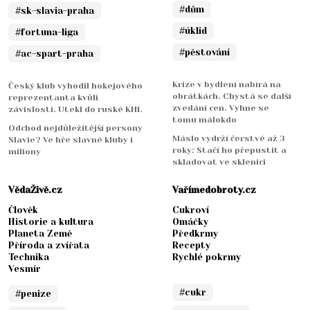
#dům
#sk-slavia-praha
#úklid
#fortuna-liga
#pěstování
#ac-spart-praha
Krize v bydlení nabírá na
Český klub vyhodil hokejového
obrátkách. Chystá se další
reprezentanta kvůli
zvedání cen. Vyhne se
závislosti. Utekl do ruské KHL
tomu málokdo
Odchod nejdůležitější persony
Máslo vydrží čerstvé až 3
Slavie? Ve hře slavné kluby i
roky: Stačí ho přepustit a
miliony
skladovat ve sklenici
VědaŽivě.cz
Vařímedobroty.cz
Člověk
Cukroví
Historie a kultura
Omáčky
Planeta Země
Předkrmy
Příroda a zvířata
Recepty
Technika
Rychlé pokrmy
Vesmír
#cukr
#penize