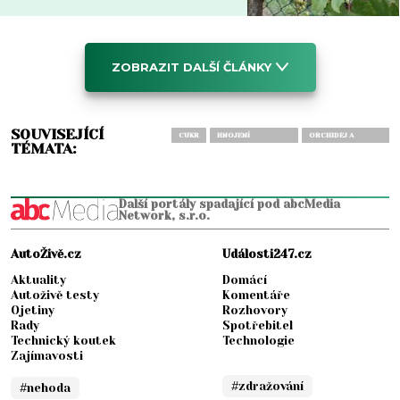
ZOBRAZIT DALŠÍ ČLÁNKY
SOUVISEJÍCÍ
CUKR
HNOJENÍ
ORCHIDEJ A
TÉMATA:
ORCHIDEJÍ
ČESNEK
Další portály spadající pod abcMedia
Network, s.r.o.
AutoŽivě.cz
Události247.cz
Aktuality
Domácí
Autoživě testy
Komentáře
Ojetiny
Rozhovory
Rady
Spotřebitel
Technický koutek
Technologie
Zajímavosti
#zdražování
#nehoda