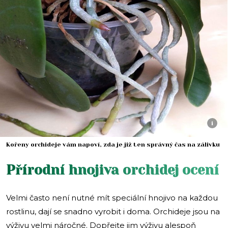
i
Kořeny orchideje vám napoví, zda je již ten správný čas na zálivku
Přírodní hnojiva orchidej ocení
Velmi často není nutné mít speciální hnojivo na každou
rostlinu, dají se snadno vyrobit i doma. Orchideje jsou na
výživu velmi náročné. Dopřejte jim výživu alespoň