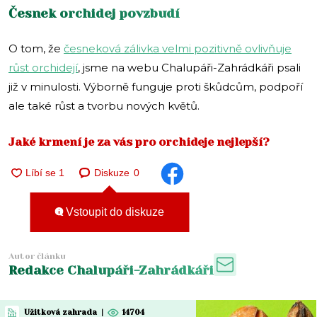
Česnek orchidej povzbudí
O tom, že
česneková zálivka velmi pozitivně ovlivňuje
růst orchidejí
, jsme na webu Chalupáři-Zahrádkáři psali
již v minulosti. Výborně funguje proti škůdcům, podpoří
ale také růst a tvorbu nových květů.
Jaké krmení je za vás pro orchideje nejlepší?
Diskuze
0
Vstoupit do diskuze
Autor článku
Redakce Chalupáři-Zahrádkáři
Užitková zahrada
|
14704