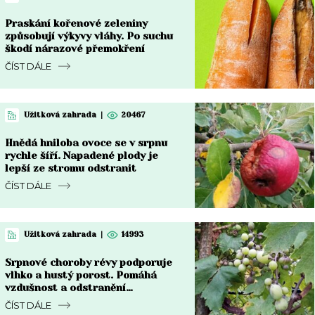
Praskání kořenové zeleniny
způsobují výkyvy vláhy. Po suchu
škodí nárazové přemokření
ČÍST DÁLE
Užitková zahrada
|
20467
Hnědá hniloba ovoce se v srpnu
rychle šíří. Napadené plody je
lepší ze stromu odstranit
ČÍST DÁLE
Užitková zahrada
|
14993
Srpnové choroby révy podporuje
vlhko a hustý porost. Pomáhá
vzdušnost a odstranění
napadených částí
ČÍST DÁLE