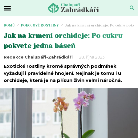
DOMŮ
POKOJOVÉ ROSTLINY
Jak na krmení orchideje: Po cukru pokve
Jak na krmení orchideje: Po cukru
pokvete jedna báseň
Redakce Chalupáři-Zahrádkáři
28. října 2023
Exotické rostliny kromě správných podmínek
vyžadují i pravidelné hnojení. Nejinak je tomu i u
orchideje, která je na přísun živin velmi náročná.