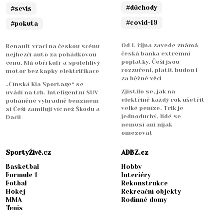
#důchody
#sevis
#covid-19
#pokuta
Od 1. října zavede známá
Renault vrací na českou scénu
česká banka extrémní
nejhezčí auto za pohádkovou
poplatky. Češi jsou
cenu. Má obří kufr a spolehlivý
rozzuřeni, platit budou i
motor bez kapky elektrifikace
za běžné věci
„Čínská Kia Sportage“ se
Zjistilo se, jak na
uvádí na trh. Inteligentní SUV
elektřině každý rok ušetřit
poháněné výhradně benzínem
velké peníze. Trik je
si Češi zamilují víc než Škodu a
jednoduchý, lidé se
Dacii
nemusí ani nijak
omezovat
SportyŽivě.cz
ADBZ.cz
Basketbal
Hobby
Formule 1
Interiéry
Fotbal
Rekonstrukce
Hokej
Rekreační objekty
MMA
Rodinné domy
Tenis