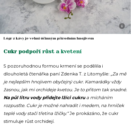
i
Lógr z kávy je velmi účinným přírodním hnojivem
Cukr podpoří růst a kvetení
S pozoruhodnou formou krmení se podělila i
dlouholetá čtenářka paní Zdenka T. z Litomyšle:
„Za mě
je nejlepším hnojivem obyčejný cukr. Kamarádky vždy
žasnou, jak mi orchideje kvetou. Je to přitom tak snadné.
Na půl litru vody přidejte lžíci cukru
a mícháním
rozpusťte. Cukr je možné nahradit i medem, na hrníček
teplé vody stačí třetina lžičky.“
Je prokázáno, že cukr
stimuluje růst orchidejí.