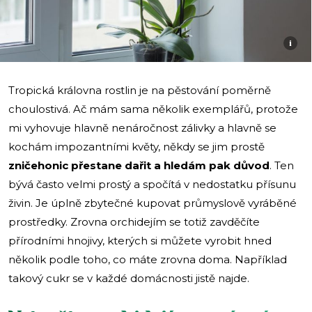
i
Tropická královna rostlin je na pěstování poměrně
choulostivá. Ač mám sama několik exemplářů, protože
mi vyhovuje hlavně nenáročnost zálivky a hlavně se
kochám impozantními květy, někdy se jim prostě
zničehonic přestane dařit a hledám pak důvod
. Ten
bývá často velmi prostý a spočítá v nedostatku přísunu
živin. Je úplně zbytečné kupovat průmyslově vyráběné
prostředky. Zrovna orchidejím se totiž zavděčíte
přírodními hnojivy, kterých si můžete vyrobit hned
několik podle toho, co máte zrovna doma. Například
takový cukr se v každé domácnosti jistě najde.