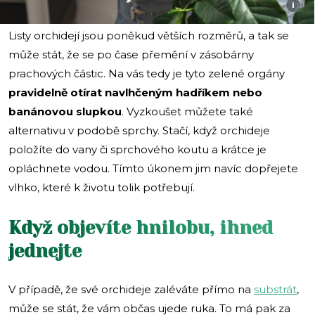
i
Listy orchidejí jsou poněkud větších rozměrů, a tak se
může stát, že se po čase přemění v zásobárny
prachových částic. Na vás tedy je tyto zelené orgány
pravidelně otírat navlhčeným hadříkem nebo
banánovou slupkou
. Vyzkoušet můžete také
alternativu v podobě sprchy. Stačí, když orchideje
položíte do vany či sprchového koutu a krátce je
opláchnete vodou. Tímto úkonem jim navíc dopřejete
vlhko, které k životu tolik potřebují.
Když objevíte hnilobu, ihned
jednejte
V případě, že své orchideje zaléváte přímo na
substrát
,
může se stát, že vám občas ujede ruka. To má pak za