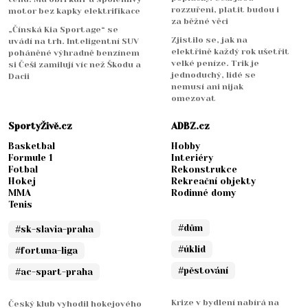
rozzuřeni, platit budou i
motor bez kapky elektrifikace
za běžné věci
„Čínská Kia Sportage“ se
Zjistilo se, jak na
uvádí na trh. Inteligentní SUV
elektřině každý rok ušetřit
poháněné výhradně benzínem
velké peníze. Trik je
si Češi zamilují víc než Škodu a
jednoduchý, lidé se
Dacii
nemusí ani nijak
omezovat
SportyŽivě.cz
ADBZ.cz
Basketbal
Hobby
Formule 1
Interiéry
Fotbal
Rekonstrukce
Hokej
Rekreační objekty
MMA
Rodinné domy
Tenis
#dům
#sk-slavia-praha
#úklid
#fortuna-liga
#pěstování
#ac-spart-praha
Krize v bydlení nabírá na
Český klub vyhodil hokejového