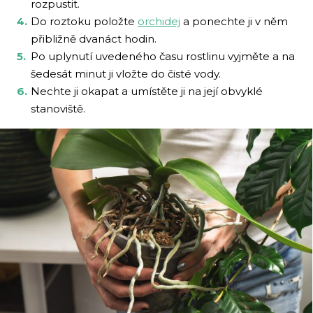
rozpustit.
Do roztoku položte
orchidej
a ponechte ji v něm
přibližně dvanáct hodin.
Po uplynutí uvedeného času rostlinu vyjměte a na
šedesát minut ji vložte do čisté vody.
Nechte ji okapat a umístěte ji na její obvyklé
stanoviště.