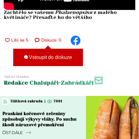
Zachtělo se vašemu
Phalaenopsisu
z malého
květináče? Přesaďte ho do většího
Diskuze
0
Vstoupit do diskuze
Autor článku
Redakce Chalupáři-Zahrádkáři
Užitková zahrada
|
7081
Praskání kořenové zeleniny
způsobují výkyvy vláhy. Po suchu
škodí nárazové přemokření
ČÍST DÁLE