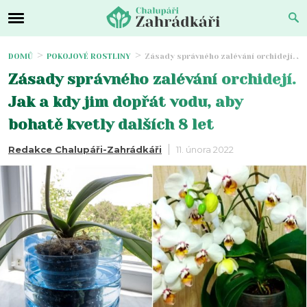
DOMŮ
POKOJOVÉ ROSTLINY
Zásady správného zalévání orchidejí. Jak
Zásady správného zalévání orchidejí.
Jak a kdy jim dopřát vodu, aby
bohatě kvetly dalších 8 let
Redakce Chalupáři-Zahrádkáři
11. února 2022