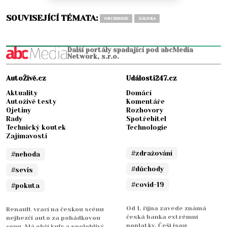
SOUVISEJÍCÍ TÉMATA:
ORCHIDEJE
ZÁLIVKA
Další portály spadající pod abcMedia
Network, s.r.o.
AutoŽivě.cz
Události247.cz
Aktuality
Domácí
Autoživě testy
Komentáře
Ojetiny
Rozhovory
Rady
Spotřebitel
Technický koutek
Technologie
Zajímavosti
#zdražování
#nehoda
#důchody
#sevis
#covid-19
#pokuta
Od 1. října zavede známá
Renault vrací na českou scénu
česká banka extrémní
nejhezčí auto za pohádkovou
poplatky. Češi jsou
cenu. Má obří kufr a spolehlivý