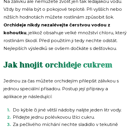
Na zálivku ale nemůžete zvolit jen tak ledajakou vodu.
Vždy by měla být o pokojové teplotě. Při vyšších nebo
nižších hodnotách můžete rostlinám způsobit šok.
Orchideje nikdy nezalévejte čerstvou vodou z
kohoutku
, jelikož obsahuje velké množství chloru, který
rostlinám škodí. Před použitím ji tedy nechte odstát.
Nejlepších výsledků se ovšem dočkáte s dešťovkou.
Jak hnojit orchideje cukrem
Jednou za čas můžete orchidejím přilepšit zálivkou s
jednou speciální přísadou. Postup její přípravy a
aplikace je následující:
Do kýble či jiné větší nádoby nalijte jeden litr vody.
Přidejte jednu polévkovou lžíci cukru.
Za pečlivého míchání nechte sladidlo v tekutině