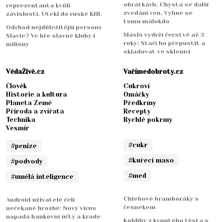
obrátkách. Chystá se další
reprezentanta kvůli
zvedání cen. Vyhne se
závislosti. Utekl do ruské KHL
tomu málokdo
Odchod nejdůležitější persony
Máslo vydrží čerstvé až 3
Slavie? Ve hře slavné kluby i
roky: Stačí ho přepustit a
miliony
skladovat ve sklenici
VědaŽivě.cz
Vařímedobroty.cz
Člověk
Cukroví
Historie a kultura
Omáčky
Planeta Země
Předkrmy
Příroda a zvířata
Recepty
Technika
Rychlé pokrmy
Vesmír
#cukr
#penize
#kuřecí maso
#podvody
#med
#umělá inteligence
Chlebové bramboráky s
Android uživatelé čelí
česnekem
nečekané hrozbě: Nový virus
napadá bankovní účty a krade
Koblihy z kynutého těsta s