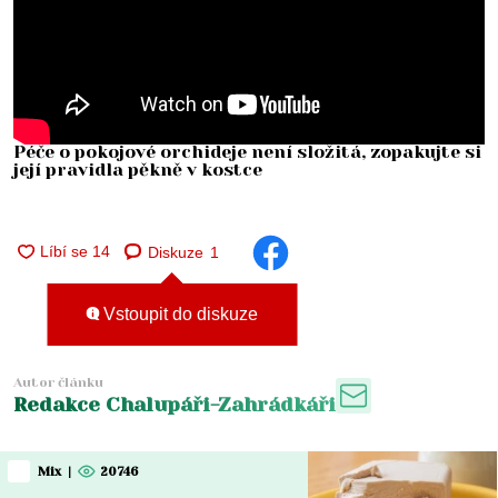
Péče o pokojové orchideje není složitá, zopakujte si
její pravidla pěkně v kostce
Diskuze
1
Vstoupit do diskuze
Autor článku
Redakce Chalupáři-Zahrádkáři
Mix
|
20746