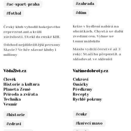
#zahrada
#ac-spart-praha
#dům
#fotbal
Krize v bydlení nabírá na
Český klub vyhodil hokejového
obrátkách. Chystá se další
reprezentanta kvůli
zvedání cen. Vyhne se
závislosti. Utekl do ruské KHL
tomu málokdo
Odchod nejdůležitější persony
Máslo vydrží čerstvé až 3
Slavie? Ve hře slavné kluby i
roky: Stačí ho přepustit a
miliony
skladovat ve sklenici
VědaŽivě.cz
Vařímedobroty.cz
Člověk
Cukroví
Historie a kultura
Omáčky
Planeta Země
Předkrmy
Příroda a zvířata
Recepty
Technika
Rychlé pokrmy
Vesmír
#cukr
#historie
#kuřecí maso
#zdraví