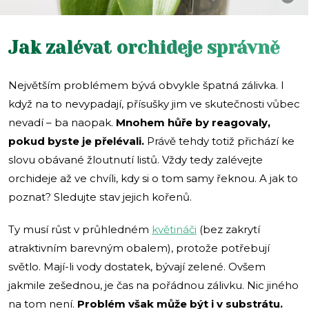
Jak zalévat orchideje správně
Největším problémem bývá obvykle špatná zálivka. I
když na to nevypadají, přísušky jim ve skutečnosti vůbec
nevadí – ba naopak.
Mnohem hůře by reagovaly,
pokud byste je přelévali.
Právě tehdy totiž přichází ke
slovu obávané žloutnutí listů. Vždy tedy zalévejte
orchideje až ve chvíli, kdy si o tom samy řeknou. A jak to
poznat? Sledujte stav jejich kořenů.
Ty musí růst v průhledném
květináči
(bez zakrytí
atraktivním barevným obalem), protože potřebují
světlo. Mají-li vody dostatek, bývají zelené. Ovšem
jakmile zešednou, je čas na pořádnou zálivku. Nic jiného
na tom není.
Problém však může být i v substrátu.