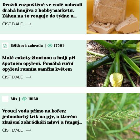
Droždí rozpuštěné ve vodě nahradí
drahá hnojiva z hobby marketu.
Záhon na to reaguje do týdne a
rozdíl je vidět pouhým okem
ČÍST DÁLE
Užitková zahrada
|
17501
Malé cukety žloutnou a hnijí při
špatném opylení. Pomáhá ruční
opylení ranním samčím květem
ČÍST DÁLE
Mix
|
19130
Vroucí voda přímo na kořen:
jednoduchý trik na pýr, o kterém
zkušení zahrádkáři mluví a funguje
do týdne
ČÍST DÁLE