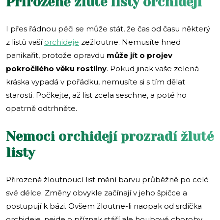
Přirozeně žluté listy orchidejí
I přes řádnou péči se může stát, že čas od času některý
z listů vaší
orchideje
zežloutne. Nemusíte hned
panikařit, protože opravdu
může jít o projev
pokročilého věku rostliny
. Pokud jinak vaše zelená
kráska vypadá v pořádku, nemusíte si s tím dělat
starosti. Počkejte, až list zcela seschne, a poté ho
opatrně odtrhněte.
Nemoci orchidejí prozradí žluté
listy
Přirozeně žloutnoucí list mění barvu průběžně po celé
své délce. Změny obvykle začínají v jeho špičce a
postupují k bázi. Ovšem žloutne-li naopak od srdíčka
orchideje, nejde o příznak stáří ale houbové choroby.