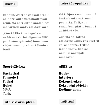
#česká republika
#sevis
Od 1. října zavede známá
Renault vrací na českou scénu
česká banka extrémní
nejhezčí auto za pohádkovou
poplatky. Češi jsou
cenu. Má obří kufr a spolehlivý
rozzuřeni, platit budou i
motor bez kapky elektrifikace
za běžné věci
„Čínská Kia Sportage“ se
Zjistilo se, jak na
uvádí na trh. Inteligentní SUV
elektřině každý rok ušetřit
poháněné výhradně benzínem
velké peníze. Trik je
si Češi zamilují víc než Škodu a
jednoduchý, lidé se
Dacii
nemusí ani nijak
omezovat
SportyŽivě.cz
ADBZ.cz
Basketbal
Hobby
Formule 1
Interiéry
Fotbal
Rekonstrukce
Hokej
Rekreační objekty
MMA
Rodinné domy
Tenis
#čištění
#fc-viktoria-plzen