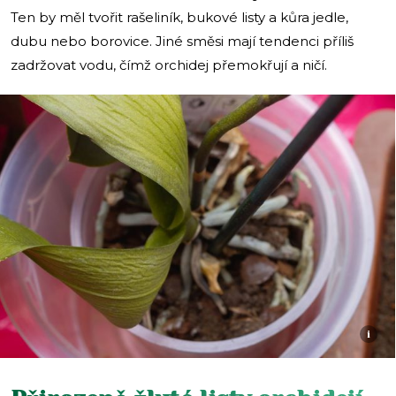
Ten by měl tvořit rašeliník, bukové listy a kůra jedle,
dubu nebo borovice. Jiné směsi mají tendenci příliš
zadržovat vodu, čímž orchidej přemokřují a ničí.
i