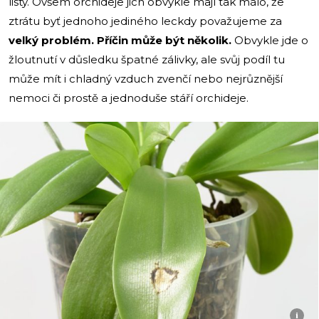
listy. Ovšem orchideje jich obvykle mají tak málo, že
ztrátu byť jednoho jediného leckdy považujeme za
velký problém. Příčin může být několik.
Obvykle jde o
žloutnutí v důsledku špatné zálivky, ale svůj podíl tu
může mít i chladný vzduch zvenčí nebo nejrůznější
nemoci či prostě a jednoduše stáří orchideje.
i