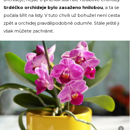
Srdéčko orchideje bylo zasaženo hnilobou
, a ta se
počala šířit na listy. V tuto chvíli už bohužel není cesta
zpět a orchidej pravděpodobně odumře. Stále ještě ji
však můžete zachránit.
i