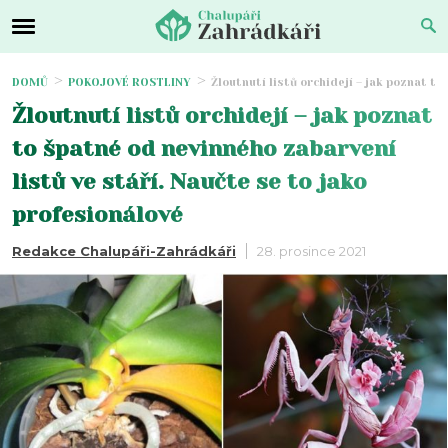
DOMŮ
POKOJOVÉ ROSTLINY
Žloutnutí listů orchidejí – jak poznat t
Žloutnutí listů orchidejí – jak poznat
to špatné od nevinného zabarvení
listů ve stáří. Naučte se to jako
profesionálové
Redakce Chalupáři-Zahrádkáři
28. prosince 2021