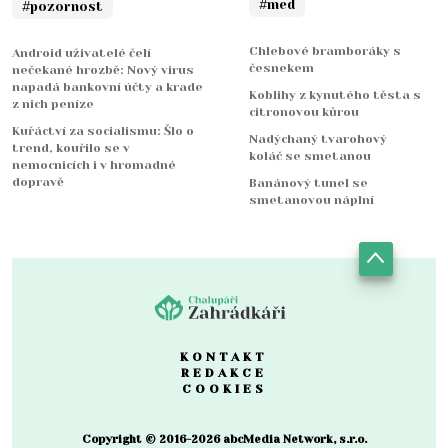
#med
#pozornost
Chlebové bramboráky s
Android uživatelé čelí
česnekem
nečekané hrozbě: Nový virus
napadá bankovní účty a krade
Koblihy z kynutého těsta s
z nich peníze
citronovou kůrou
Kuřáctví za socialismu: Šlo o
Nadýchaný tvarohový
trend, kouřilo se v
koláč se smetanou
nemocnicích i v hromadné
dopravě
Banánový tunel se
smetanovou náplní
KONTAKT
REDAKCE
COOKIES
Copyright © 2016-2026 abcMedia Network, s.r.o.