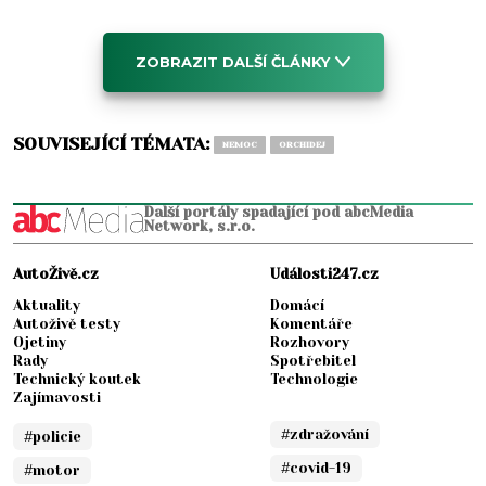
ZOBRAZIT DALŠÍ ČLÁNKY
SOUVISEJÍCÍ TÉMATA:
NEMOC
ORCHIDEJ
Další portály spadající pod abcMedia
Network, s.r.o.
AutoŽivě.cz
Události247.cz
Aktuality
Domácí
Autoživě testy
Komentáře
Ojetiny
Rozhovory
Rady
Spotřebitel
Technický koutek
Technologie
Zajímavosti
#zdražování
#policie
#covid-19
#motor