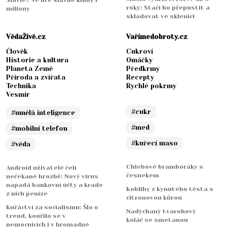
Slavie? Ve hře slavné kluby i
roky: Stačí ho přepustit a
miliony
skladovat ve sklenici
VědaŽivě.cz
Vařímedobroty.cz
Člověk
Cukroví
Historie a kultura
Omáčky
Planeta Země
Předkrmy
Příroda a zvířata
Recepty
Technika
Rychlé pokrmy
Vesmír
#cukr
#umělá inteligence
#med
#mobilní telefon
#kuřecí maso
#věda
Chlebové bramboráky s
Android uživatelé čelí
česnekem
nečekané hrozbě: Nový virus
napadá bankovní účty a krade
Koblihy z kynutého těsta s
z nich peníze
citronovou kůrou
Kuřáctví za socialismu: Šlo o
Nadýchaný tvarohový
trend, kouřilo se v
koláč se smetanou
nemocnicích i v hromadné