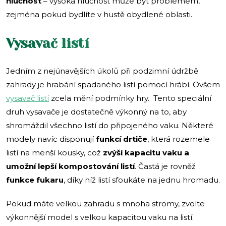
hlučnost
– vysoká hlučnost může být problémem,
zejména pokud bydlíte v hustě obydlené oblasti.
Vysavač listí
Jedním z nejúnavějších úkolů při podzimní údržbě
zahrady je hrabání spadaného listí pomocí hrábí. Ovšem
vysavač listí
zcela mění podmínky hry. Tento speciální
druh vysavače je dostatečně výkonný na to, aby
shromáždil všechno listí do připojeného vaku. Některé
modely navíc disponují
funkcí drtiče
, která rozemele
listí na menší kousky, což
zvýší kapacitu vaku a
umožní lepší kompostování listí
. Častá je rovněž
funkce fukaru
, díky níž listí sfoukáte na jednu hromadu.
Pokud máte velkou zahradu s mnoha stromy, zvolte
výkonnější model s velkou kapacitou vaku na listí.