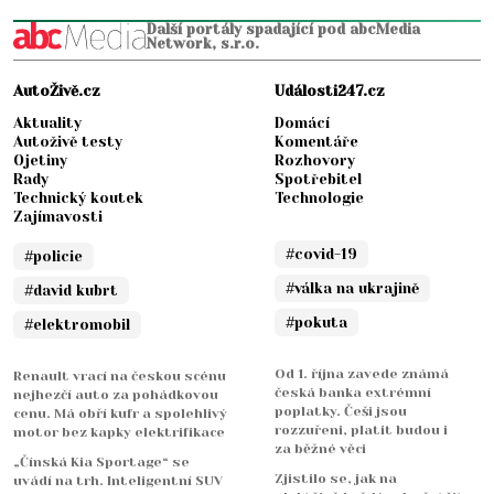
Další portály spadající pod abcMedia
Network, s.r.o.
AutoŽivě.cz
Události247.cz
Aktuality
Domácí
Autoživě testy
Komentáře
Ojetiny
Rozhovory
Rady
Spotřebitel
Technický koutek
Technologie
Zajímavosti
#covid-19
#policie
#válka na ukrajině
#david kubrt
#pokuta
#elektromobil
Od 1. října zavede známá
Renault vrací na českou scénu
česká banka extrémní
nejhezčí auto za pohádkovou
poplatky. Češi jsou
cenu. Má obří kufr a spolehlivý
rozzuřeni, platit budou i
motor bez kapky elektrifikace
za běžné věci
„Čínská Kia Sportage“ se
Zjistilo se, jak na
uvádí na trh. Inteligentní SUV