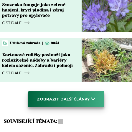
Svazenka funguje jako zelené
hnojení, krycí plodina i zdroj
potravy pro opylovače
ČÍST DÁLE
Užitková zahrada
|
9054
Kartonové ruličky poslouží jako
rozložitelné nádoby a bariéry
kolem sazenic. Zahradu i pohnojí
ČÍST DÁLE
ZOBRAZIT DALŠÍ ČLÁNKY
SOUVISEJÍCÍ TÉMATA: