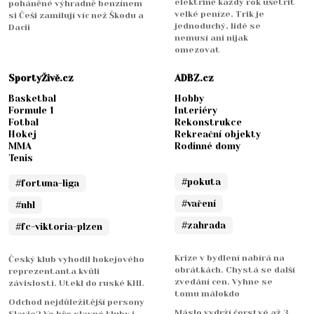
elektřině každý rok ušetřit
poháněné výhradně benzínem
velké peníze. Trik je
si Češi zamilují víc než Škodu a
jednoduchý, lidé se
Dacii
nemusí ani nijak
omezovat
SportyŽivě.cz
ADBZ.cz
Basketbal
Hobby
Formule 1
Interiéry
Fotbal
Rekonstrukce
Hokej
Rekreační objekty
MMA
Rodinné domy
Tenis
#pokuta
#fortuna-liga
#vaření
#nhl
#zahrada
#fc-viktoria-plzen
Krize v bydlení nabírá na
Český klub vyhodil hokejového
obrátkách. Chystá se další
reprezentanta kvůli
zvedání cen. Vyhne se
závislosti. Utekl do ruské KHL
tomu málokdo
Odchod nejdůležitější persony
Máslo vydrží čerstvé až 3