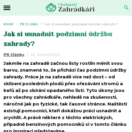
DOMŮ
PR ČLÁNKY
Jak si usnadnit podzimní údržbu zahrady?
Jak si usnadnit podzimní údržbu
zahrady?
PR články
24. června 2023
Jakmile na zahradě začnou listy rostlin měnit svou
barvu, znamená to, že přichází čas podzimní údržby
zahrady. Práce je na zahradě více než dost – od
sklízení posledních plodů přes ořezávání stromů a
keřů až po sbírání opadaného listí. Tyto úkony jsou
pro všechny zahrádkáře, nehledě na zkušenosti,
náročné jak po fyzické, tak časové stránce. Naštěstí
existují pomocníci, kteří dokážou práci usnadnit a
zrychlit. A právě některé z těchto elektrických,
případně benzínových pomocníků si v tomto článku
pro inspiraci představíme.