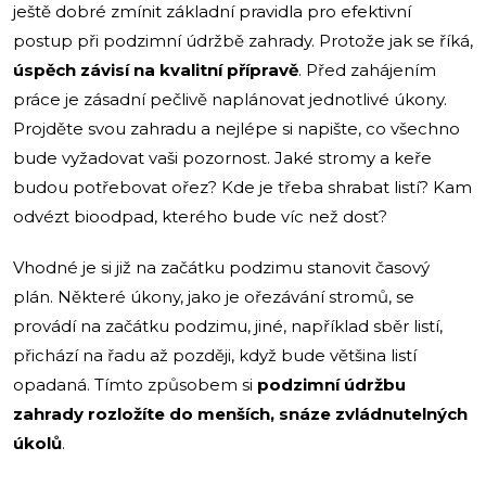
ještě dobré zmínit základní pravidla pro efektivní
postup při podzimní údržbě zahrady. Protože jak se říká,
úspěch závisí na kvalitní přípravě
. Před zahájením
práce je zásadní pečlivě naplánovat jednotlivé úkony.
Projděte svou zahradu a nejlépe si napište, co všechno
bude vyžadovat vaši pozornost. Jaké stromy a keře
budou potřebovat ořez? Kde je třeba shrabat listí? Kam
odvézt bioodpad, kterého bude víc než dost?
Vhodné je si již na začátku podzimu stanovit časový
plán. Některé úkony, jako je ořezávání stromů, se
provádí na začátku podzimu, jiné, například sběr listí,
přichází na řadu až později, když bude většina listí
opadaná. Tímto způsobem si
podzimní údržbu
zahrady rozložíte do menších, snáze zvládnutelných
úkolů
.