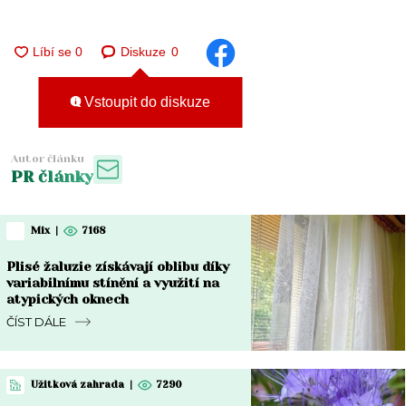
Diskuze
0
Vstoupit do diskuze
Autor článku
PR články
Mix
|
7168
Plisé žaluzie získávají oblibu díky
variabilnímu stínění a využití na
atypických oknech
ČÍST DÁLE
Užitková zahrada
|
7290