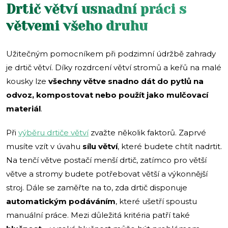
Drtič větví usnadní práci s
větvemi všeho druhu
Užitečným pomocníkem při podzimní údržbě zahrady
je drtič větví. Díky rozdrcení větví stromů a keřů na malé
kousky lze
všechny větve snadno dát do pytlů na
odvoz, kompostovat nebo použít jako mulčovací
materiál
.
Při
výběru drtiče větví
zvažte několik faktorů. Zaprvé
musíte vzít v úvahu
sílu větví
, které budete chtít nadrtit.
Na tenčí větve postačí menší drtič, zatímco pro větší
větve a stromy budete potřebovat větší a výkonnější
stroj. Dále se zaměřte na to, zda drtič disponuje
automatickým podáváním
, které ušetří spoustu
manuální práce. Mezi důležitá kritéria patří také