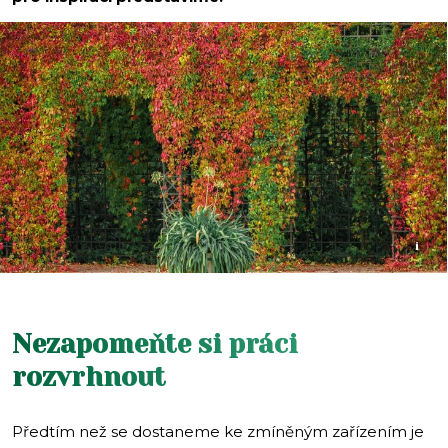
i
Nezapomeňte si práci
rozvrhnout
Předtím než se dostaneme ke zmíněným zařízením je