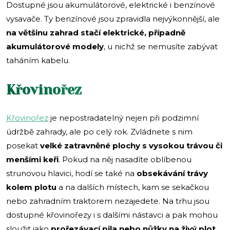
Dostupné jsou akumulátorové, elektrické i benzínové
vysavače. Ty benzínové jsou zpravidla nejvýkonnější, ale
na většinu zahrad stačí elektrické, případně
akumulátorové modely
, u nichž se nemusíte zabývat
taháním kabelu.
Křovinořez
Křovinořez
je nepostradatelný nejen při podzimní
údržbě zahrady, ale po celý rok. Zvládnete s nim
posekat
velké zatravněné plochy s vysokou trávou či
menšími keři
. Pokud na něj nasadíte oblíbenou
strunovou hlavici, hodí se také na
obsekávání trávy
kolem plotu
a na dalších místech, kam se sekačkou
nebo zahradním traktorem nezajedete. Na trhu jsou
dostupné křovinořezy i s dalšími nástavci a pak mohou
sloužit jako
prořezávací pila nebo nůžky na živý plot
.