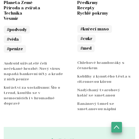
Planeta Země
Předkrmy
Příroda a zvířata
Recepty
Technika
Rychlé pokrmy
Vesmír
#kuřecí maso
#podvody
#cukr
#věda
#med
#penize
Chlebové bramboráky s
Android uživatelé čelí
česnekem
nečekané hrozbě: Nový virus
napadá bankovní účty a krade
Koblihy z kynutého těsta s
z nich peníze
citronovou kůrou
Kuřáctví za socialismu: Šlo o
Nadýchaný tvarohový
trend, kouřilo se v
koláč se smetanou
nemocnicích i v hromadné
dopravě
Banánový tunel se
smetanovou náplní