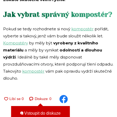
Jak vybrat správný kompostér?
Pokud se tedy rozhodnete si nový
kompostér
pořídit,
vyberte si takový, jenž vám bude sloužit několik let.
Kompostéry
by měly být
vyrobeny z kvalitního
materiálu
a měly by vynikat
odolností a dlouhou
výdrží
. Ideálně by také měly disponovat
provzdušňovacími otvory, které podporují tlení odpadu.
Takovýto
kompostér
vám pak opravdu vydrží skutečně
dlouho.
Diskuze
0
Vstoupit do diskuze