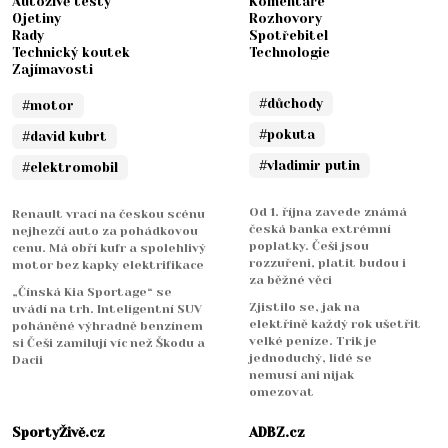
Autoživě testy
Komentáře
Ojetiny
Rozhovory
Rady
Spotřebitel
Technický koutek
Technologie
Zajímavosti
#důchody
#motor
#pokuta
#david kubrt
#vladimir putin
#elektromobil
Od 1. října zavede známá
Renault vrací na českou scénu
česká banka extrémní
nejhezčí auto za pohádkovou
poplatky. Češi jsou
cenu. Má obří kufr a spolehlivý
rozzuřeni, platit budou i
motor bez kapky elektrifikace
za běžné věci
„Čínská Kia Sportage“ se
Zjistilo se, jak na
uvádí na trh. Inteligentní SUV
elektřině každý rok ušetřit
poháněné výhradně benzínem
velké peníze. Trik je
si Češi zamilují víc než Škodu a
jednoduchý, lidé se
Dacii
nemusí ani nijak
omezovat
SportyŽivě.cz
ADBZ.cz