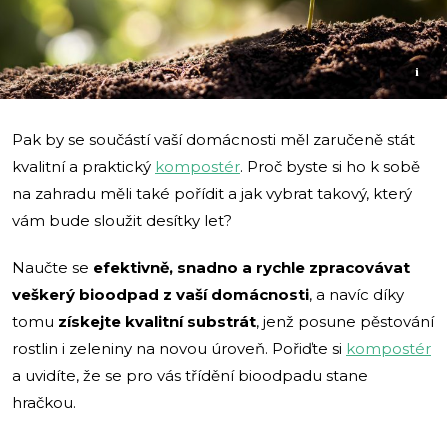
i
Pak by se součástí vaší domácnosti měl zaručeně stát
kvalitní a praktický
kompostér
. Proč byste si ho k sobě
na zahradu měli také pořídit a jak vybrat takový, který
vám bude sloužit desítky let?
Naučte se
efektivně, snadno a rychle zpracovávat
veškerý bioodpad z vaší domácnosti
, a navíc díky
tomu
získejte kvalitní substrát
, jenž posune pěstování
rostlin i zeleniny na novou úroveň. Pořiďte si
kompostér
a uvidíte, že se pro vás třídění bioodpadu stane
hračkou.