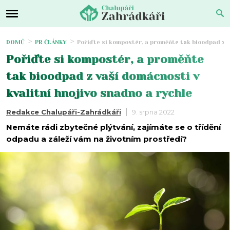
DOMŮ
PR ČLÁNKY
Pořiďte si kompostér, a proměňte tak bioodpad z v
Pořiďte si kompostér, a proměňte
tak bioodpad z vaší domácnosti v
kvalitní hnojivo snadno a rychle
Redakce Chalupáři-Zahrádkáři
9. srpna 2022
Nemáte rádi zbytečné plýtvání, zajímáte se o třídění
odpadu a záleží vám na životním prostředí?