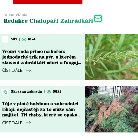
Autor článku
Redakce Chalupáři-Zahrádkáři
Mix
|
6174
Vroucí voda přímo na kořen:
jednoduchý trik na pýr, o kterém
zkušení zahrádkáři mluví a funguje
do týdne
ČÍST DÁLE
Okrasná zahrada
|
9655
Túje v plotě hnědnou a zahradníci
říkají: nejčastěji za to může sám
majitel. Tři chyby, které se opakují
každý rok
ČÍST DÁLE