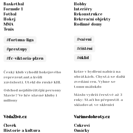
Basketbal
Hobby
Formule 1
Interiéry
Fotbal
Rekonstrukce
Hokej
Rekreační objekty
MMA
Rodinné domy
Tenis
#vaření
#fortuna-liga
#čištění
#prestupy
#úklid
#fc-viktoria-plzen
Krize v bydlení nabírá na
Český klub vyhodil hokejového
obrátkách. Chystá se další
reprezentanta kvůli
zvedání cen. Vyhne se
závislosti. Utekl do ruské KHL
tomu málokdo
Odchod nejdůležitější persony
Máslo vydrží čerstvé až 3
Slavie? Ve hře slavné kluby i
roky: Stačí ho přepustit a
miliony
skladovat ve sklenici
VědaŽivě.cz
Vařímedobroty.cz
Člověk
Cukroví
Historie a kultura
Omáčky