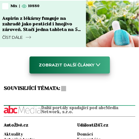
Mix
|
10880
Aspirin z lékárny funguje na
zahradě jako pesticid i hnojivo
zároveň. Stačí jedna tableta na 5
litrů vody každé dva týdny
ČÍST DÁLE
ZOBRAZIT DALŠÍ ČLÁNKY
SOUVISEJÍCÍ TÉMATA:
Další portály spadající pod abcMedia
Network, s.r.o.
AutoŽivě.cz
Události247.cz
Aktuality
Domácí