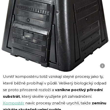
i
Uvnitř kompostéru totiž vznikají stejné procesy jako ty,
které běžně probíhají v půdě. Veškerý biologický odpad
se proto přirozeně rozloží a
vznikne poctivý přírodní
substrát
, který skvěle využijete při zahradničení.
Kompostér
navíc procesy značně urychlí, takže
zeminu
získáte skutečně velmi rychle
.