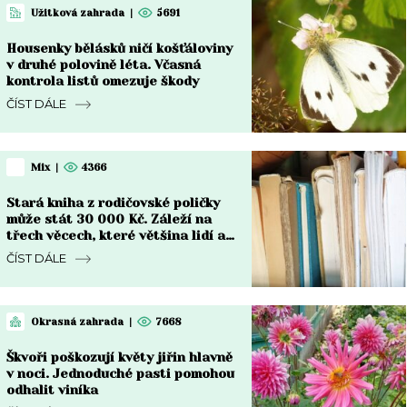
Užitková zahrada
|
5691
Housenky bělásků ničí košťáloviny
v druhé polovině léta. Včasná
kontrola listů omezuje škody
ČÍST DÁLE
Mix
|
4366
Stará kniha z rodičovské poličky
může stát 30 000 Kč. Záleží na
třech věcech, které většina lidí ani
nekontroluje
ČÍST DÁLE
Okrasná zahrada
|
7668
Škvoři poškozují květy jiřin hlavně
v noci. Jednoduché pasti pomohou
odhalit viníka