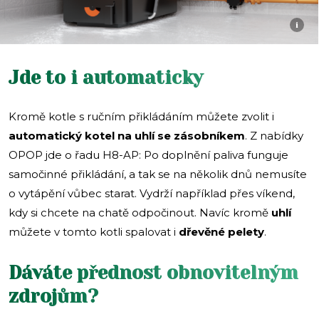
i
Jde to i automaticky
Kromě kotle s ručním přikládáním můžete zvolit i
automatický kotel na uhlí se zásobníkem
. Z nabídky
OPOP jde o řadu H8-AP: Po doplnění paliva funguje
samočinné přikládání, a tak se na několik dnů nemusíte
o vytápění vůbec starat. Vydrží například přes víkend,
kdy si chcete na chatě odpočinout. Navíc kromě
uhlí
můžete v tomto kotli spalovat i
dřevěné pelety
.
Dáváte přednost obnovitelným
zdrojům?