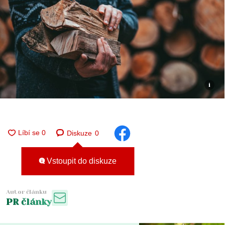
i
Diskuze
0
Vstoupit do diskuze
Autor článku
PR články