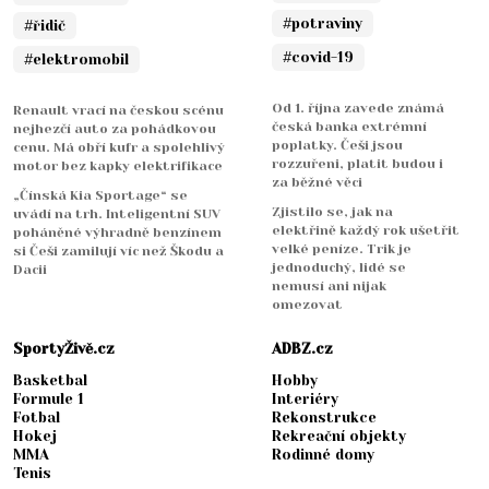
#potraviny
#řidič
#covid-19
#elektromobil
Od 1. října zavede známá
Renault vrací na českou scénu
česká banka extrémní
nejhezčí auto za pohádkovou
poplatky. Češi jsou
cenu. Má obří kufr a spolehlivý
rozzuřeni, platit budou i
motor bez kapky elektrifikace
za běžné věci
„Čínská Kia Sportage“ se
Zjistilo se, jak na
uvádí na trh. Inteligentní SUV
elektřině každý rok ušetřit
poháněné výhradně benzínem
velké peníze. Trik je
si Češi zamilují víc než Škodu a
jednoduchý, lidé se
Dacii
nemusí ani nijak
omezovat
SportyŽivě.cz
ADBZ.cz
Basketbal
Hobby
Formule 1
Interiéry
Fotbal
Rekonstrukce
Hokej
Rekreační objekty
MMA
Rodinné domy
Tenis