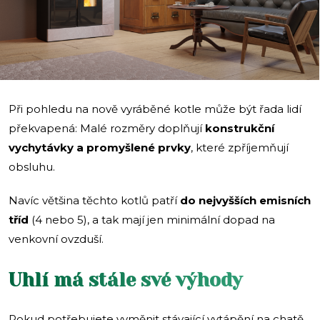
Při pohledu na nově vyráběné kotle může být řada lidí
překvapená: Malé rozměry doplňují
konstrukční
vychytávky a promyšlené prvky
, které zpříjemňují
obsluhu.
Navíc většina těchto kotlů patří
do nejvyšších emisních
tříd
(4 nebo 5), a tak mají jen minimální dopad na
venkovní ovzduší.
Uhlí má stále své výhody
Pokud potřebujete vyměnit stávající vytápění na chatě