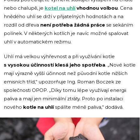
nebo chalupě, je
kotel na uhlí
vhodnou volbou
. Cena
hnědého uhlí se drží v přijatelných hodnotách a na
rozdíl od dřeva
není potřeba žádná práce
se sekáním
polínek. V některých kotlích je navíc možné spalovat
uhlí v automatickém režimu.
Uhlí má velkou výhřevnost a při využívání kotle
s vysokou účinností klesá jeho spotřeba
. „Nové kotle
mají výrazně vyšší účinnost než původní kotle nižších
emisních tříd,“ upozorňuje Ing. Roman Boczek ze
společnosti OPOP. „Díky tomu lépe využívají energii
paliva a mají jen minimální ztráty. Proto po instalaci
nového
kotle na uhlí
spálíte méně paliva,“ dodává.