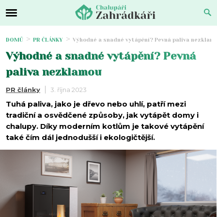
DOMŮ
PR ČLÁNKY
Výhodné a snadné vytápění? Pevná paliva nezklam
Výhodné a snadné vytápění? Pevná
paliva nezklamou
PR články
3. října 2023
Tuhá paliva, jako je dřevo nebo uhlí, patří mezi
tradiční a osvědčené způsoby, jak vytápět domy i
chalupy. Díky moderním kotlům je takové vytápění
také čím dál jednodušší i ekologičtější.