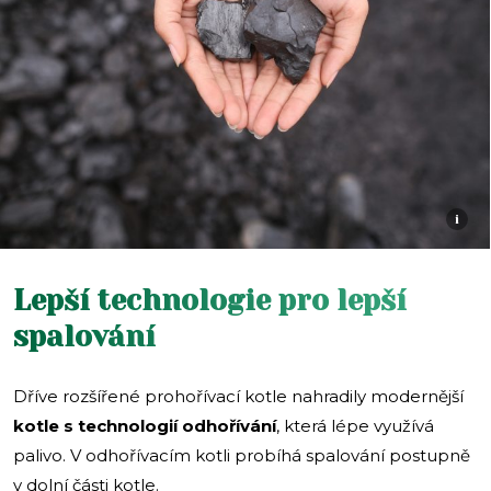
i
Lepší technologie pro lepší
spalování
Dříve rozšířené prohořívací kotle nahradily modernější
kotle s technologií odhořívání
, která lépe využívá
palivo. V odhořívacím kotli probíhá spalování postupně
v dolní části kotle.