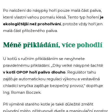
Po naložení do násypky hoří pouze malá část paliva,
které vlastní vahou pomalu klesá. Tento typ hoření
je
ekologičtější než prohořívání
, protože vždy hoří jen
malá část přiloženého paliva.
Méně přikládání, více pohodlí
U kotlů s ručním přikládáním se nevyhnete
pravidelnému přikládání. „Díky velké násypné šachtě
v kotli OPOP hoří palivo dlouho
. Regulátor tahu
zajišťuje automatickou regulaci výkonu a vestavěná
chladící smyčka zajišťuje bezpečný provoz,“ doplňuje
Ing. Roman Boczek.
Při výměně starého kotle je také důležité změřit
původní místo, přístupové dveře a manipulační prostor