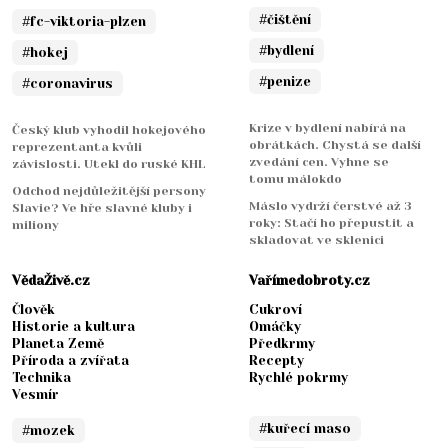
#čištění
#fc-viktoria-plzen
#bydlení
#hokej
#penize
#coronavirus
Krize v bydlení nabírá na
Český klub vyhodil hokejového
obrátkách. Chystá se další
reprezentanta kvůli
zvedání cen. Vyhne se
závislosti. Utekl do ruské KHL
tomu málokdo
Odchod nejdůležitější persony
Máslo vydrží čerstvé až 3
Slavie? Ve hře slavné kluby i
roky: Stačí ho přepustit a
miliony
skladovat ve sklenici
VědaŽivě.cz
Vařímedobroty.cz
Člověk
Cukroví
Historie a kultura
Omáčky
Planeta Země
Předkrmy
Příroda a zvířata
Recepty
Technika
Rychlé pokrmy
Vesmír
#kuřecí maso
#mozek