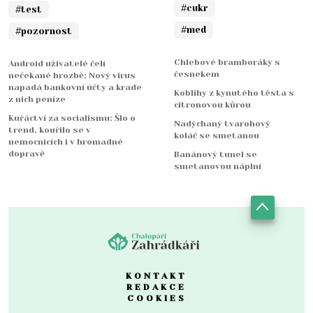
#cukr
#test
#med
#pozornost
Chlebové bramboráky s
Android uživatelé čelí
česnekem
nečekané hrozbě: Nový virus
napadá bankovní účty a krade
Koblihy z kynutého těsta s
z nich peníze
citronovou kůrou
Kuřáctví za socialismu: Šlo o
Nadýchaný tvarohový
trend, kouřilo se v
koláč se smetanou
nemocnicích i v hromadné
dopravě
Banánový tunel se
smetanovou náplní
KONTAKT
REDAKCE
COOKIES