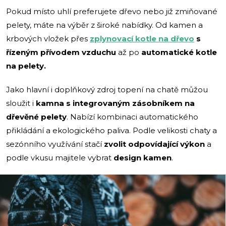
Pokud místo uhlí preferujete dřevo nebo již zmiňované
pelety, máte na výběr z široké nabídky. Od kamen a
krbových vložek přes
zplynovací kotle na dřevo
s
řízeným přívodem vzduchu
až po
automatické kotle
na pelety.
Jako hlavní i doplňkový zdroj topení na chatě můžou
sloužit i
kamna s integrovaným zásobníkem na
dřevěné pelety
. Nabízí kombinaci automatického
přikládání a ekologického paliva. Podle velikosti chaty a
sezónního využívání stačí
zvolit odpovídající výkon
a
podle vkusu majitele vybrat
design kamen
.