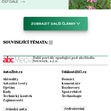
ČÍST DÁLE
ZOBRAZIT DALŠÍ ČLÁNKY
SOUVISEJÍCÍ TÉMATA:
Další portály spadající pod abcMedia
Network, s.r.o.
AutoŽivě.cz
Události247.cz
Aktuality
Domácí
Autoživě testy
Komentáře
Ojetiny
Rozhovory
Rady
Spotřebitel
Technický koutek
Technologie
Zajímavosti
#zdražování
#čínská auta