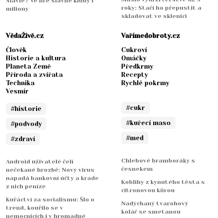
Slavie? Ve hře slavné kluby i
roky: Stačí ho přepustit a
miliony
skladovat ve sklenici
VědaŽivě.cz
Vařímedobroty.cz
Člověk
Cukroví
Historie a kultura
Omáčky
Planeta Země
Předkrmy
Příroda a zvířata
Recepty
Technika
Rychlé pokrmy
Vesmír
#cukr
#historie
#kuřecí maso
#podvody
#med
#zdraví
Chlebové bramboráky s
Android uživatelé čelí
česnekem
nečekané hrozbě: Nový virus
napadá bankovní účty a krade
Koblihy z kynutého těsta s
z nich peníze
citronovou kůrou
Kuřáctví za socialismu: Šlo o
Nadýchaný tvarohový
trend, kouřilo se v
koláč se smetanou
nemocnicích i v hromadné