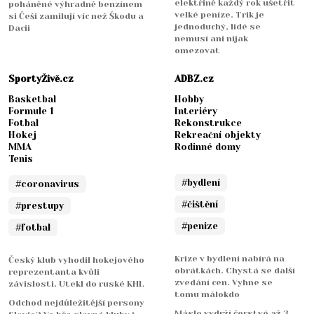
elektřině každý rok ušetřit
poháněné výhradně benzínem
velké peníze. Trik je
si Češi zamilují víc než Škodu a
jednoduchý, lidé se
Dacii
nemusí ani nijak
omezovat
SportyŽivě.cz
ADBZ.cz
Basketbal
Hobby
Formule 1
Interiéry
Fotbal
Rekonstrukce
Hokej
Rekreační objekty
MMA
Rodinné domy
Tenis
#bydlení
#coronavirus
#čištění
#prestupy
#penize
#fotbal
Krize v bydlení nabírá na
Český klub vyhodil hokejového
obrátkách. Chystá se další
reprezentanta kvůli
zvedání cen. Vyhne se
závislosti. Utekl do ruské KHL
tomu málokdo
Odchod nejdůležitější persony
Máslo vydrží čerstvé až 3