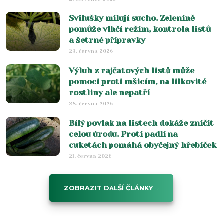
Svilušky milují sucho. Zelenině
pomůže vlhčí režim, kontrola listů
a šetrné přípravky
29. června 2026
Výluh z rajčatových listů může
pomoci proti mšicím, na lilkovité
rostliny ale nepatří
28. června 2026
Bílý povlak na listech dokáže zničit
celou úrodu. Proti padlí na
cuketách pomáhá obyčejný hřebíček
21. června 2026
ZOBRAZIT DALŠÍ ČLÁNKY