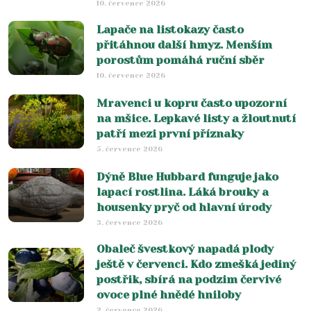
10. července 2026
Lapače na listokazy často
přitáhnou další hmyz. Menším
porostům pomáhá ruční sběr
10. července 2026
Mravenci u kopru často upozorní
na mšice. Lepkavé listy a žloutnutí
patří mezi první příznaky
5. července 2026
Dýně Blue Hubbard funguje jako
lapací rostlina. Láká brouky a
housenky pryč od hlavní úrody
3. července 2026
Obaleč švestkový napadá plody
ještě v červenci. Kdo zmešká jediný
postřik, sbírá na podzim červivé
ovoce plné hnědé hniloby
2. července 2026