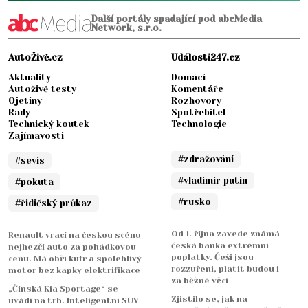
Další portály spadající pod abcMedia
Network, s.r.o.
AutoŽivě.cz
Události247.cz
Aktuality
Domácí
Autoživě testy
Komentáře
Ojetiny
Rozhovory
Rady
Spotřebitel
Technický koutek
Technologie
Zajímavosti
#zdražování
#sevis
#vladimir putin
#pokuta
#rusko
#řidičský průkaz
Od 1. října zavede známá
Renault vrací na českou scénu
česká banka extrémní
nejhezčí auto za pohádkovou
poplatky. Češi jsou
cenu. Má obří kufr a spolehlivý
rozzuřeni, platit budou i
motor bez kapky elektrifikace
za běžné věci
„Čínská Kia Sportage“ se
Zjistilo se, jak na
uvádí na trh. Inteligentní SUV