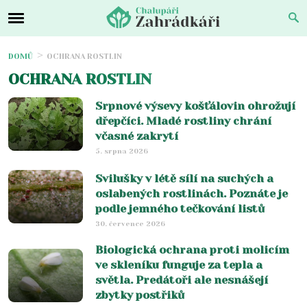
DOMŮ
OCHRANA ROSTLIN
OCHRANA ROSTLIN
Srpnové výsevy košťálovin ohrožují
dřepčíci. Mladé rostliny chrání
včasné zakrytí
5. srpna 2026
Svilušky v létě sílí na suchých a
oslabených rostlinách. Poznáte je
podle jemného tečkování listů
30. července 2026
Biologická ochrana proti molicím
ve skleníku funguje za tepla a
světla. Predátoři ale nesnášejí
zbytky postřiků