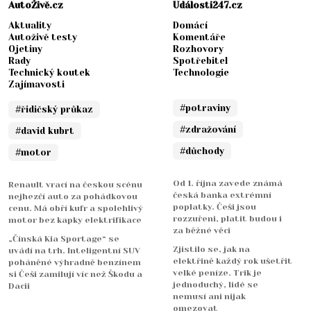
AutoŽivě.cz
Události247.cz
Aktuality
Domácí
Autoživě testy
Komentáře
Ojetiny
Rozhovory
Rady
Spotřebitel
Technický koutek
Technologie
Zajímavosti
#potraviny
#řidičský průkaz
#zdražování
#david kubrt
#důchody
#motor
Od 1. října zavede známá
Renault vrací na českou scénu
česká banka extrémní
nejhezčí auto za pohádkovou
poplatky. Češi jsou
cenu. Má obří kufr a spolehlivý
rozzuřeni, platit budou i
motor bez kapky elektrifikace
za běžné věci
„Čínská Kia Sportage“ se
Zjistilo se, jak na
uvádí na trh. Inteligentní SUV
elektřině každý rok ušetřit
poháněné výhradně benzínem
velké peníze. Trik je
si Češi zamilují víc než Škodu a
jednoduchý, lidé se
Dacii
nemusí ani nijak
omezovat