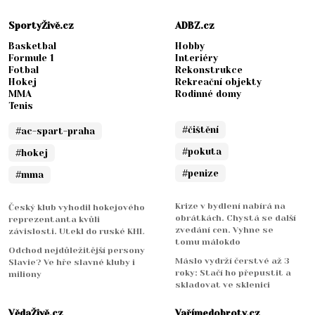
SportyŽivě.cz
ADBZ.cz
Basketbal
Hobby
Formule 1
Interiéry
Fotbal
Rekonstrukce
Hokej
Rekreační objekty
MMA
Rodinné domy
Tenis
#čištění
#ac-spart-praha
#pokuta
#hokej
#penize
#mma
Krize v bydlení nabírá na
Český klub vyhodil hokejového
obrátkách. Chystá se další
reprezentanta kvůli
zvedání cen. Vyhne se
závislosti. Utekl do ruské KHL
tomu málokdo
Odchod nejdůležitější persony
Máslo vydrží čerstvé až 3
Slavie? Ve hře slavné kluby i
roky: Stačí ho přepustit a
miliony
skladovat ve sklenici
VědaŽivě.cz
Vařímedobroty.cz