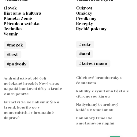
Člověk
Cukroví
Historie a kultura
Omáčky
Planeta Země
Předkrmy
Příroda a zvířata
Recepty
Technika
Rychlé pokrmy
Vesmír
#cukr
#mozek
#med
#test
#kuřecí maso
#podvody
Chlebové bramboráky s
Android uživatelé čelí
česnekem
nečekané hrozbě: Nový virus
napadá bankovní účty a krade
Koblihy z kynutého těsta s
z nich peníze
citronovou kůrou
Kuřáctví za socialismu: Šlo o
Nadýchaný tvarohový
trend, kouřilo se v
koláč se smetanou
nemocnicích i v hromadné
dopravě
Banánový tunel se
smetanovou náplní