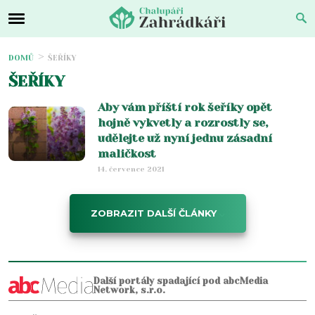
DOMŮ
ŠEŘÍKY
ŠEŘÍKY
Aby vám příští rok šeříky opět
hojně vykvetly a rozrostly se,
udělejte už nyní jednu zásadní
maličkost
14. července 2021
ZOBRAZIT DALŠÍ ČLÁNKY
Další portály spadající pod abcMedia
Network, s.r.o.