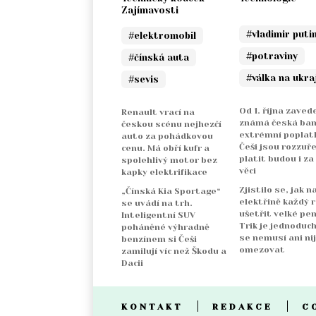
Zajímavosti
#vladimir puti
#elektromobil
#potraviny
#čínská auta
#válka na ukra
#sevis
Od 1. října zaved
Renault vrací na
známá česká ba
českou scénu nejhezčí
extrémní poplatk
auto za pohádkovou
Češi jsou rozzuře
cenu. Má obří kufr a
platit budou i za
spolehlivý motor bez
věci
kapky elektrifikace
Zjistilo se, jak n
„Čínská Kia Sportage“
elektřině každý 
se uvádí na trh.
ušetřit velké pen
Inteligentní SUV
Trik je jednoduch
poháněné výhradně
se nemusí ani ni
benzínem si Češi
omezovat
zamilují víc než Škodu a
Dacii
KONTAKT
REDAKCE
C