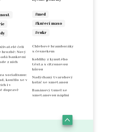
#med
rnost
#kuřecí maso
rie
#cukr
ody
Chlebové bramboráky
živatelé čelí
s česnekem
 hrozbě: Nový
padá bankovní
Koblihy z kynutého
ade z nich
těsta s citronovou
kůrou
 za socialismu:
Nadýchaný tvarohový
nd, kouřilo se v
koláč se smetanou
ch i v
é dopravě
Banánový tunel se
smetanovou náplní