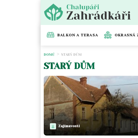
BALKON A TERASA
OKRASNÁ 
DOMŮ
STARÝ DŮM
STARÝ DŮM
Zajímavosti