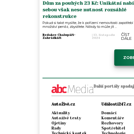
Dům za pouhých 23 Kč: Unikátní nabí
sebou však nese nutnost rozsáhlé
rekonstrukce
Pokud si také myslíte, že k pořízení nemovitosti zapotřebí
množství peněz, zbystřete. Někdy to může jít ...
ČÍST
Redakce Chalupáři-
|
13. listopadu
DÁLE
Zahrádkáři
2024
ZOBR
Další portály spada
AutoŽivě.cz
Události247.cz
Aktuality
Domácí
Autoživě testy
Komentáře
Ojetiny
Rozhovory
Rady
Spotřebitel
Technický koutek
Technologie