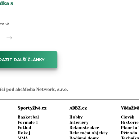
dka s
 velké
AZIT DALŠÍ ČLÁNKY
jící pod abcMedia Network, s.r.o.
SportyŽivě.cz
ADBZ.cz
VědaŽivě
Basketbal
Hobby
Člověk
Formule 1
Interiéry
Historie
Fotbal
Rekonstrukce
Planeta
Hokej
Rekreační objekty
Příroda 
MMA
Rodinné domy
Technik