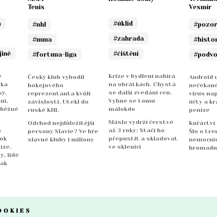
Tenis
Vesmír
n
#úklid
#nhl
#pozo
#zahrada
#mma
#histo
jině
#čištění
#fortuna-liga
#podv
e
Krize v bydlení nabírá
Český klub vyhodil
Android u
nka
na obrátkách. Chystá
hokejového
nečekané
y.
se další zvedání cen.
reprezentanta kvůli
virus na
ni,
Vyhne se tomu
závislosti. Utekl do
účty a kr
 běžné
málokdo
ruské KHL
peníze
Máslo vydrží čerstvé
Odchod nejdůležitější
Kuřáctví
a
až 3 roky: Stačí ho
persony Slavie? Ve hře
Šlo o tre
rok
přepustit a skladovat
slavné kluby i miliony
nemocnicí
íze.
ve sklenici
hromadn
ý, lidé
jak
OOKIES