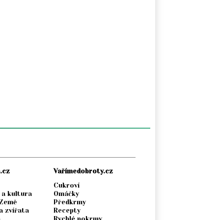
.cz
Vařímedobroty.cz
Cukroví
 a kultura
Omáčky
 Země
Předkrmy
a zvířata
Recepty
a
Rychlé pokrmy