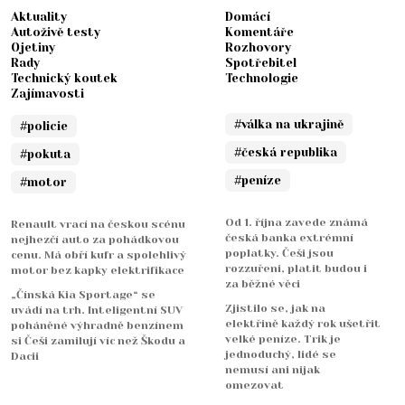
Aktuality
Domácí
Autoživě testy
Komentáře
Ojetiny
Rozhovory
Rady
Spotřebitel
Technický koutek
Technologie
Zajímavosti
#válka na ukrajině
#policie
#česká republika
#pokuta
#peníze
#motor
Od 1. října zavede známá
Renault vrací na českou scénu
česká banka extrémní
nejhezčí auto za pohádkovou
poplatky. Češi jsou
cenu. Má obří kufr a spolehlivý
rozzuřeni, platit budou i
motor bez kapky elektrifikace
za běžné věci
„Čínská Kia Sportage“ se
Zjistilo se, jak na
uvádí na trh. Inteligentní SUV
elektřině každý rok ušetřit
poháněné výhradně benzínem
velké peníze. Trik je
si Češi zamilují víc než Škodu a
jednoduchý, lidé se
Dacii
nemusí ani nijak
omezovat