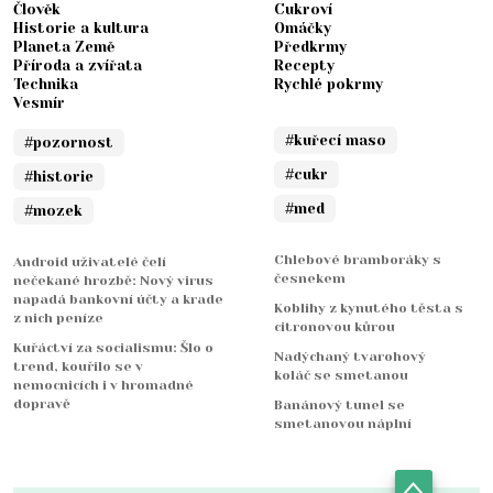
Člověk
Cukroví
Historie a kultura
Omáčky
Planeta Země
Předkrmy
Příroda a zvířata
Recepty
Technika
Rychlé pokrmy
Vesmír
#kuřecí maso
#pozornost
#cukr
#historie
#med
#mozek
Chlebové bramboráky s
Android uživatelé čelí
česnekem
nečekané hrozbě: Nový virus
napadá bankovní účty a krade
Koblihy z kynutého těsta s
z nich peníze
citronovou kůrou
Kuřáctví za socialismu: Šlo o
Nadýchaný tvarohový
trend, kouřilo se v
koláč se smetanou
nemocnicích i v hromadné
dopravě
Banánový tunel se
smetanovou náplní