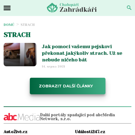
DOMŮ
STRACH
STRACH
Jak pomoci vašemu pejskovi
překonat jakýkoliv strach. Už se
nebude ničeho bát
14. srpna 2021
ZOBRAZIT DALŠÍ ČLÁNKY
Další portály spadající pod abcMedia
Network, s.r.o.
AutoŽivě.cz
Události247.cz