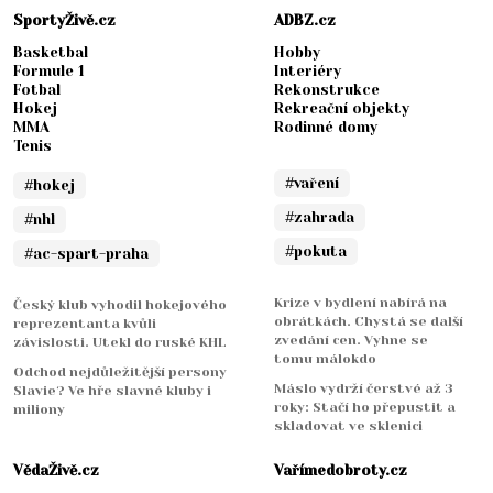
SportyŽivě.cz
ADBZ.cz
Basketbal
Hobby
Formule 1
Interiéry
Fotbal
Rekonstrukce
Hokej
Rekreační objekty
MMA
Rodinné domy
Tenis
#vaření
#hokej
#zahrada
#nhl
#pokuta
#ac-spart-praha
Krize v bydlení nabírá na
Český klub vyhodil hokejového
obrátkách. Chystá se další
reprezentanta kvůli
zvedání cen. Vyhne se
závislosti. Utekl do ruské KHL
tomu málokdo
Odchod nejdůležitější persony
Máslo vydrží čerstvé až 3
Slavie? Ve hře slavné kluby i
roky: Stačí ho přepustit a
miliony
skladovat ve sklenici
VědaŽivě.cz
Vařímedobroty.cz