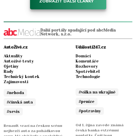
ZOBRAZIT DALŠÍ ČLÁNKY
Další portály spadající pod abcMedia
Network, s.r.o.
AutoŽivě.cz
Události247.cz
Aktuality
Domácí
Autoživě testy
Komentáře
Ojetiny
Rozhovory
Rady
Spotřebitel
Technický koutek
Technologie
Zajímavosti
#válka na ukrajině
#nehoda
#peníze
#čínská auta
#potraviny
#sevis
Od 1. října zavede známá
Renault vrací na českou scénu
česká banka extrémní
nejhezčí auto za pohádkovou
poplatky. Češi jsou