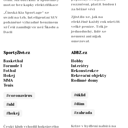
cenu. Má obří kufr a spolehlivý
rozzuřeni, platit budou i
motor bez kapky elektrifikace
za běžné věci
„Čínská Kia Sportage“ se
Zjistilo se, jak na
uvádí na trh. Inteligentní SUV
elektřině každý rok ušetřit
poháněné výhradně benzínem
velké peníze. Trik je
si Češi zamilují víc než Škodu a
jednoduchý, lidé se
Dacii
nemusí ani nijak
omezovat
SportyŽivě.cz
ADBZ.cz
Basketbal
Hobby
Formule 1
Interiéry
Fotbal
Rekonstrukce
Hokej
Rekreační objekty
MMA
Rodinné domy
Tenis
#úklid
#coronavirus
#dům
#nhl
#zahrada
#hokej
Krize v bydlení nabírá na
Český klub vyhodil hokejového