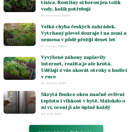
tisíce. Rostliny si berou jen tolik
vody, kolik potřebují
10. července 2026
Velká chyba českých zahrádek.
Vytrhaný plevel dozraje i na zemi a
semena v půdě přežijí deset let
17. června 2026
Vyvýšené záhony zaplavily
internet, realita je ale krutá.
Udělají z vás akorát otroky s hadicí
v ruce
16. června 2026
Skrytá funkce oken značně ovlivní
teplotu i vlhkost v bytě. Málokdo o
ní ví, ocení ji ale úplně každý
22. září 2025