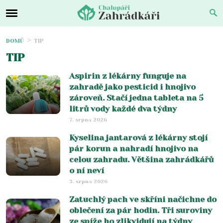
DOMŮ
TIP
TIP
Aspirin z lékárny funguje na
zahradě jako pesticid i hnojivo
zároveň. Stačí jedna tableta na 5
litrů vody každé dva týdny
7. srpna 2026
Kyselina jantarová z lékárny stojí
pár korun a nahradí hnojivo na
celou zahradu. Většina zahrádkářů
o ní neví
3. srpna 2026
Zatuchlý pach ve skříni načichne do
oblečení za pár hodin. Tři suroviny
ze spíže ho zlikvidují na týdny