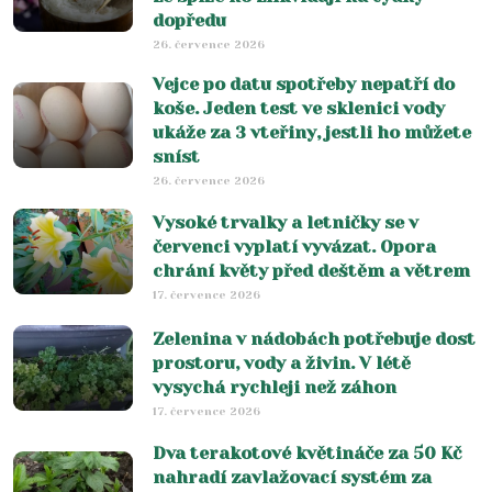
dopředu
26. července 2026
Vejce po datu spotřeby nepatří do
koše. Jeden test ve sklenici vody
ukáže za 3 vteřiny, jestli ho můžete
sníst
26. července 2026
Vysoké trvalky a letničky se v
červenci vyplatí vyvázat. Opora
chrání květy před deštěm a větrem
17. července 2026
Zelenina v nádobách potřebuje dost
prostoru, vody a živin. V létě
vysychá rychleji než záhon
17. července 2026
Dva terakotové květináče za 50 Kč
nahradí zavlažovací systém za