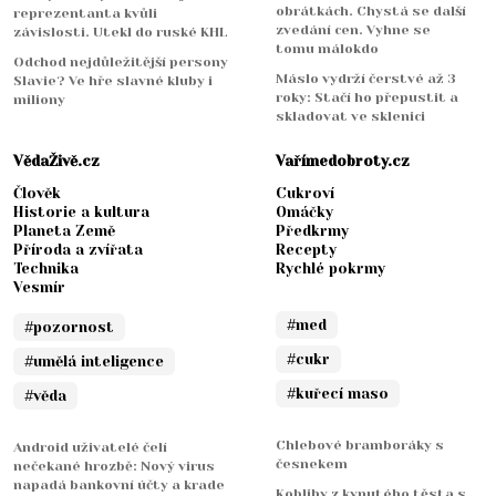
obrátkách. Chystá se další
reprezentanta kvůli
zvedání cen. Vyhne se
závislosti. Utekl do ruské KHL
tomu málokdo
Odchod nejdůležitější persony
Máslo vydrží čerstvé až 3
Slavie? Ve hře slavné kluby i
roky: Stačí ho přepustit a
miliony
skladovat ve sklenici
VědaŽivě.cz
Vařímedobroty.cz
Člověk
Cukroví
Historie a kultura
Omáčky
Planeta Země
Předkrmy
Příroda a zvířata
Recepty
Technika
Rychlé pokrmy
Vesmír
#med
#pozornost
#cukr
#umělá inteligence
#kuřecí maso
#věda
Chlebové bramboráky s
Android uživatelé čelí
česnekem
nečekané hrozbě: Nový virus
napadá bankovní účty a krade
Koblihy z kynutého těsta s