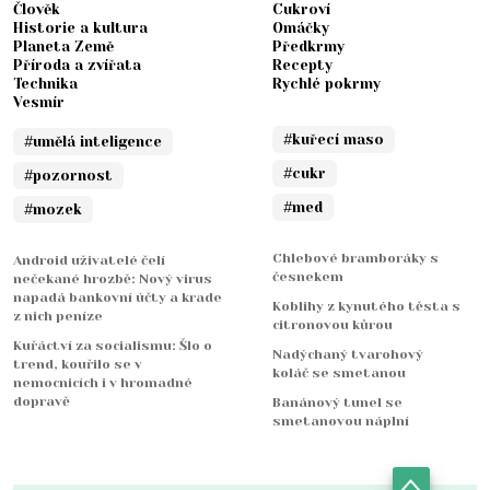
Člověk
Cukroví
Historie a kultura
Omáčky
Planeta Země
Předkrmy
Příroda a zvířata
Recepty
Technika
Rychlé pokrmy
Vesmír
#kuřecí maso
#umělá inteligence
#cukr
#pozornost
#med
#mozek
Chlebové bramboráky s
Android uživatelé čelí
česnekem
nečekané hrozbě: Nový virus
napadá bankovní účty a krade
Koblihy z kynutého těsta s
z nich peníze
citronovou kůrou
Kuřáctví za socialismu: Šlo o
Nadýchaný tvarohový
trend, kouřilo se v
koláč se smetanou
nemocnicích i v hromadné
dopravě
Banánový tunel se
smetanovou náplní