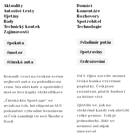
Aktuality
Domácí
Autoživě testy
Komentáře
Ojetiny
Rozhovory
Rady
Spotřebitel
Technický koutek
Technologie
Zajímavosti
#vladimir putin
#pokuta
#potraviny
#motor
#zdražování
#čínská auta
Od 1. října zavede známá
Renault vrací na českou scénu
česká banka extrémní
nejhezčí auto za pohádkovou
poplatky. Češi jsou
cenu. Má obří kufr a spolehlivý
rozzuřeni, platit budou i
motor bez kapky elektrifikace
za běžné věci
„Čínská Kia Sportage“ se
Zjistilo se, jak na
uvádí na trh. Inteligentní SUV
elektřině každý rok ušetřit
poháněné výhradně benzínem
velké peníze. Trik je
si Češi zamilují víc než Škodu a
jednoduchý, lidé se
Dacii
nemusí ani nijak
omezovat