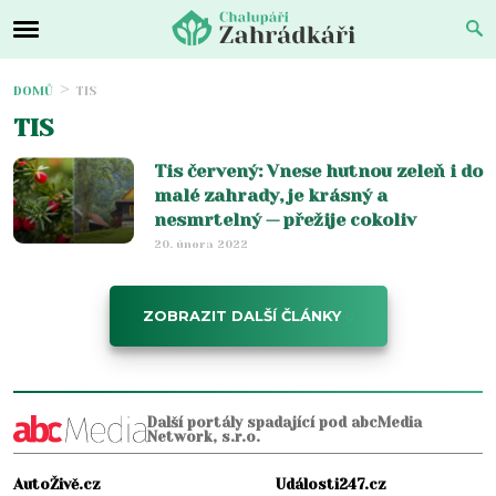
DOMŮ
TIS
TIS
Tis červený: Vnese hutnou zeleň i do
malé zahrady, je krásný a
nesmrtelný — přežije cokoliv
20. února 2022
ZOBRAZIT DALŠÍ ČLÁNKY
Další portály spadající pod abcMedia
Network, s.r.o.
AutoŽivě.cz
Události247.cz