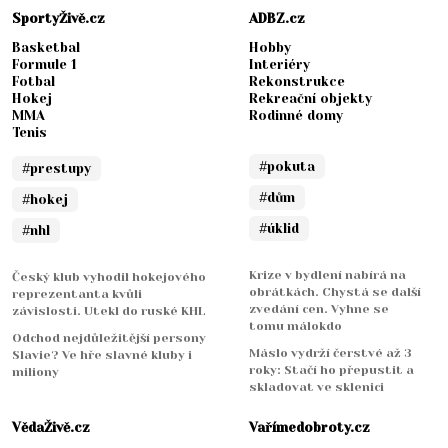
SportyŽivě.cz
ADBZ.cz
Basketbal
Hobby
Formule 1
Interiéry
Fotbal
Rekonstrukce
Hokej
Rekreační objekty
MMA
Rodinné domy
Tenis
#pokuta
#prestupy
#dům
#hokej
#úklid
#nhl
Krize v bydlení nabírá na
Český klub vyhodil hokejového
obrátkách. Chystá se další
reprezentanta kvůli
zvedání cen. Vyhne se
závislosti. Utekl do ruské KHL
tomu málokdo
Odchod nejdůležitější persony
Máslo vydrží čerstvé až 3
Slavie? Ve hře slavné kluby i
roky: Stačí ho přepustit a
miliony
skladovat ve sklenici
VědaŽivě.cz
Vařímedobroty.cz