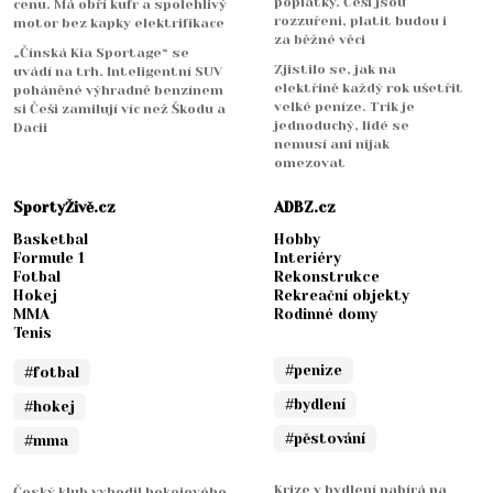
poplatky. Češi jsou
cenu. Má obří kufr a spolehlivý
rozzuřeni, platit budou i
motor bez kapky elektrifikace
za běžné věci
„Čínská Kia Sportage“ se
Zjistilo se, jak na
uvádí na trh. Inteligentní SUV
elektřině každý rok ušetřit
poháněné výhradně benzínem
velké peníze. Trik je
si Češi zamilují víc než Škodu a
jednoduchý, lidé se
Dacii
nemusí ani nijak
omezovat
SportyŽivě.cz
ADBZ.cz
Basketbal
Hobby
Formule 1
Interiéry
Fotbal
Rekonstrukce
Hokej
Rekreační objekty
MMA
Rodinné domy
Tenis
#penize
#fotbal
#bydlení
#hokej
#pěstování
#mma
Krize v bydlení nabírá na
Český klub vyhodil hokejového