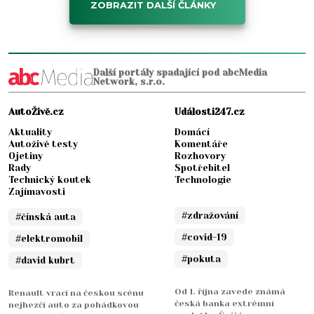
ZOBRAZIT DALŠÍ ČLÁNKY
Další portály spadající pod abcMedia
Network, s.r.o.
AutoŽivě.cz
Události247.cz
Aktuality
Domácí
Autoživě testy
Komentáře
Ojetiny
Rozhovory
Rady
Spotřebitel
Technický koutek
Technologie
Zajímavosti
#zdražování
#čínská auta
#covid-19
#elektromobil
#pokuta
#david kubrt
Od 1. října zavede známá
Renault vrací na českou scénu
česká banka extrémní
nejhezčí auto za pohádkovou