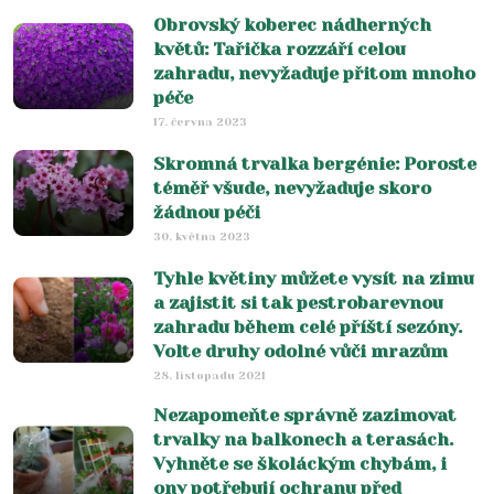
Obrovský koberec nádherných
květů: Tařička rozzáří celou
zahradu, nevyžaduje přitom mnoho
péče
17. června 2023
Skromná trvalka bergénie: Poroste
téměř všude, nevyžaduje skoro
žádnou péči
30. května 2023
Tyhle květiny můžete vysít na zimu
a zajistit si tak pestrobarevnou
zahradu během celé příští sezóny.
Volte druhy odolné vůči mrazům
28. listopadu 2021
Nezapomeňte správně zazimovat
trvalky na balkonech a terasách.
Vyhněte se školáckým chybám, i
ony potřebují ochranu před