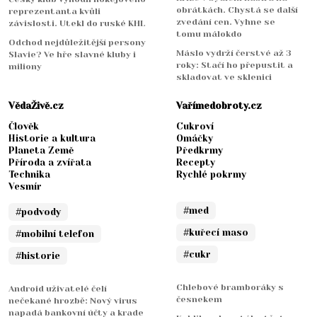
obrátkách. Chystá se další
reprezentanta kvůli
zvedání cen. Vyhne se
závislosti. Utekl do ruské KHL
tomu málokdo
Odchod nejdůležitější persony
Máslo vydrží čerstvé až 3
Slavie? Ve hře slavné kluby i
roky: Stačí ho přepustit a
miliony
skladovat ve sklenici
VědaŽivě.cz
Vařímedobroty.cz
Člověk
Cukroví
Historie a kultura
Omáčky
Planeta Země
Předkrmy
Příroda a zvířata
Recepty
Technika
Rychlé pokrmy
Vesmír
#med
#podvody
#kuřecí maso
#mobilní telefon
#cukr
#historie
Chlebové bramboráky s
Android uživatelé čelí
česnekem
nečekané hrozbě: Nový virus
napadá bankovní účty a krade