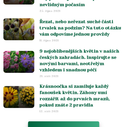
nevlídným počasím
25. října 2021
Řezat, nebo neřezat suché části
trvalek na podzim? Na tuto otázku
vám odpovíme jednou provždy
11. října 2021
9 nejoblíbenějších květin v našich
českých zahradách. Inspirujte se
novými barvami, neotřelým
vzhledem i snadnou péčí
21. září 2021
Krásnoočka si zamiluje každý
fanoušek květin. Záhony umí
rozzářit až do prvních mrazů,
pokud znáte 2 pravidla
12. září 2021