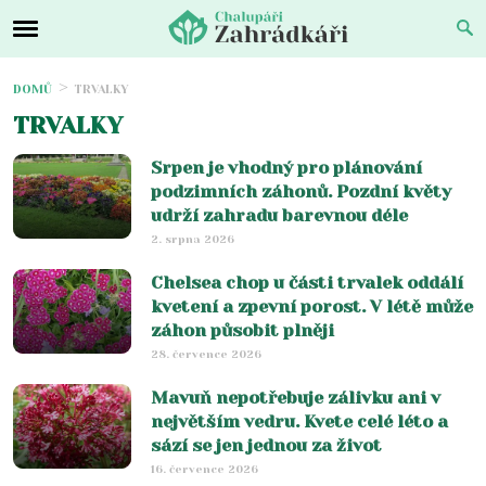
DOMŮ
TRVALKY
TRVALKY
Srpen je vhodný pro plánování
podzimních záhonů. Pozdní květy
udrží zahradu barevnou déle
2. srpna 2026
Chelsea chop u části trvalek oddálí
kvetení a zpevní porost. V létě může
záhon působit plněji
28. července 2026
Mavuň nepotřebuje zálivku ani v
největším vedru. Kvete celé léto a
sází se jen jednou za život
16. července 2026