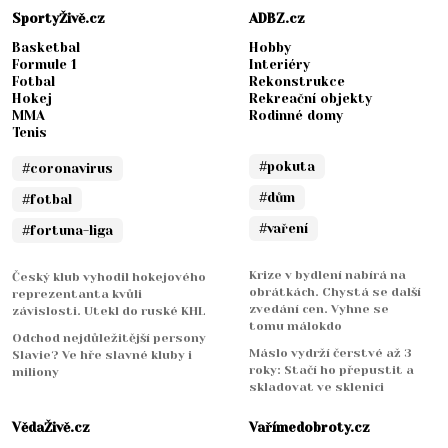
SportyŽivě.cz
ADBZ.cz
Basketbal
Hobby
Formule 1
Interiéry
Fotbal
Rekonstrukce
Hokej
Rekreační objekty
MMA
Rodinné domy
Tenis
#pokuta
#coronavirus
#dům
#fotbal
#vaření
#fortuna-liga
Krize v bydlení nabírá na
Český klub vyhodil hokejového
obrátkách. Chystá se další
reprezentanta kvůli
zvedání cen. Vyhne se
závislosti. Utekl do ruské KHL
tomu málokdo
Odchod nejdůležitější persony
Máslo vydrží čerstvé až 3
Slavie? Ve hře slavné kluby i
roky: Stačí ho přepustit a
miliony
skladovat ve sklenici
VědaŽivě.cz
Vařímedobroty.cz