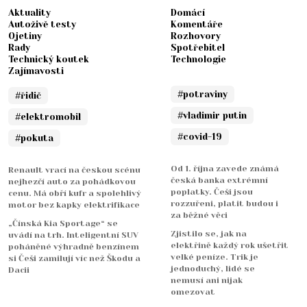
Aktuality
Domácí
Autoživě testy
Komentáře
Ojetiny
Rozhovory
Rady
Spotřebitel
Technický koutek
Technologie
Zajímavosti
#potraviny
#řidič
#vladimir putin
#elektromobil
#covid-19
#pokuta
Od 1. října zavede známá
Renault vrací na českou scénu
česká banka extrémní
nejhezčí auto za pohádkovou
poplatky. Češi jsou
cenu. Má obří kufr a spolehlivý
rozzuřeni, platit budou i
motor bez kapky elektrifikace
za běžné věci
„Čínská Kia Sportage“ se
Zjistilo se, jak na
uvádí na trh. Inteligentní SUV
elektřině každý rok ušetřit
poháněné výhradně benzínem
velké peníze. Trik je
si Češi zamilují víc než Škodu a
jednoduchý, lidé se
Dacii
nemusí ani nijak
omezovat