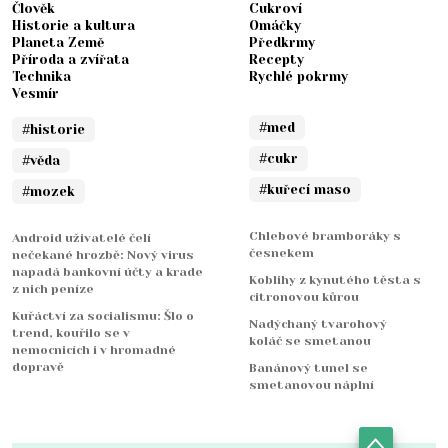
Člověk
Cukroví
Historie a kultura
Omáčky
Planeta Země
Předkrmy
Příroda a zvířata
Recepty
Technika
Rychlé pokrmy
Vesmír
#med
#historie
#cukr
#věda
#kuřecí maso
#mozek
Chlebové bramboráky s
Android uživatelé čelí
česnekem
nečekané hrozbě: Nový virus
napadá bankovní účty a krade
Koblihy z kynutého těsta s
z nich peníze
citronovou kůrou
Kuřáctví za socialismu: Šlo o
Nadýchaný tvarohový
trend, kouřilo se v
koláč se smetanou
nemocnicích i v hromadné
dopravě
Banánový tunel se
smetanovou náplní