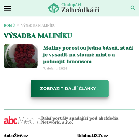
DOMŮ
VÝSADBA MALINÍKU
VÝSADBA MALINÍKU
Maliny porostou jedna báseň, stačí
je vysadit na slunné místo a
pohnojit humusem
7. dubna 2024
ZOBRAZIT DALŠÍ ČLÁNKY
Další portály spadající pod abcMedia
Network, s.r.o.
AutoŽivě.cz
Události247.cz