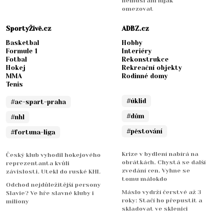
nemusí ani nijak
omezovat
SportyŽivě.cz
ADBZ.cz
Basketbal
Hobby
Formule 1
Interiéry
Fotbal
Rekonstrukce
Hokej
Rekreační objekty
MMA
Rodinné domy
Tenis
#úklid
#ac-spart-praha
#dům
#nhl
#pěstování
#fortuna-liga
Krize v bydlení nabírá na
Český klub vyhodil hokejového
obrátkách. Chystá se další
reprezentanta kvůli
zvedání cen. Vyhne se
závislosti. Utekl do ruské KHL
tomu málokdo
Odchod nejdůležitější persony
Máslo vydrží čerstvé až 3
Slavie? Ve hře slavné kluby i
roky: Stačí ho přepustit a
miliony
skladovat ve sklenici