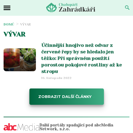
DOMŮ
VÝVAR
VÝVAR
Účinnější hnojivo než odvar z
červené řepy by se hledalo jen
těžko: Při správném použití
porostou pokojové rostliny až ke
stropu
16. listopadu 2022
ZOBRAZIT DALŠÍ ČLÁNKY
Další portály spadající pod abcMedia
Network, s.r.o.