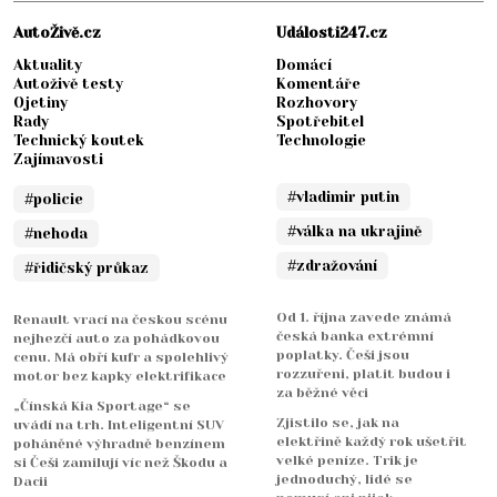
AutoŽivě.cz
Události247.cz
Aktuality
Domácí
Autoživě testy
Komentáře
Ojetiny
Rozhovory
Rady
Spotřebitel
Technický koutek
Technologie
Zajímavosti
#vladimir putin
#policie
#válka na ukrajině
#nehoda
#zdražování
#řidičský průkaz
Od 1. října zavede známá
Renault vrací na českou scénu
česká banka extrémní
nejhezčí auto za pohádkovou
poplatky. Češi jsou
cenu. Má obří kufr a spolehlivý
rozzuřeni, platit budou i
motor bez kapky elektrifikace
za běžné věci
„Čínská Kia Sportage“ se
Zjistilo se, jak na
uvádí na trh. Inteligentní SUV
elektřině každý rok ušetřit
poháněné výhradně benzínem
velké peníze. Trik je
si Češi zamilují víc než Škodu a
jednoduchý, lidé se
Dacii