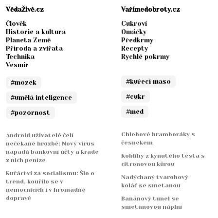
VědaŽivě.cz
Vařímedobroty.cz
Člověk
Cukroví
Historie a kultura
Omáčky
Planeta Země
Předkrmy
Příroda a zvířata
Recepty
Technika
Rychlé pokrmy
Vesmír
#kuřecí maso
#mozek
#cukr
#umělá inteligence
#med
#pozornost
Chlebové bramboráky s
Android uživatelé čelí
česnekem
nečekané hrozbě: Nový virus
napadá bankovní účty a krade
Koblihy z kynutého těsta s
z nich peníze
citronovou kůrou
Kuřáctví za socialismu: Šlo o
Nadýchaný tvarohový
trend, kouřilo se v
koláč se smetanou
nemocnicích i v hromadné
dopravě
Banánový tunel se
smetanovou náplní