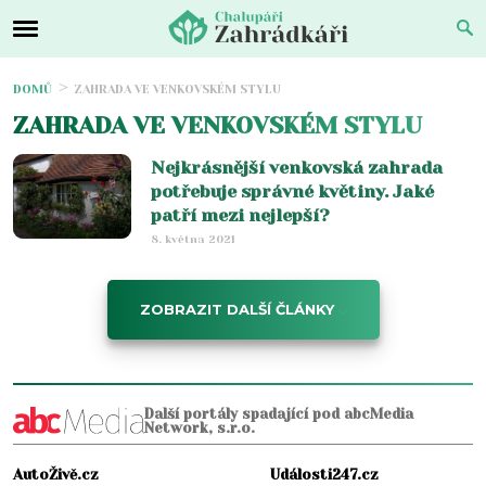
DOMŮ
ZAHRADA VE VENKOVSKÉM STYLU
ZAHRADA VE VENKOVSKÉM STYLU
Nejkrásnější venkovská zahrada
potřebuje správné květiny. Jaké
patří mezi nejlepší?
8. května 2021
ZOBRAZIT DALŠÍ ČLÁNKY
Další portály spadající pod abcMedia
Network, s.r.o.
AutoŽivě.cz
Události247.cz