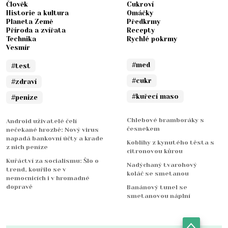
Člověk
Cukroví
Historie a kultura
Omáčky
Planeta Země
Předkrmy
Příroda a zvířata
Recepty
Technika
Rychlé pokrmy
Vesmír
#med
#test
#cukr
#zdraví
#kuřecí maso
#penize
Chlebové bramboráky s
Android uživatelé čelí
česnekem
nečekané hrozbě: Nový virus
napadá bankovní účty a krade
Koblihy z kynutého těsta s
z nich peníze
citronovou kůrou
Kuřáctví za socialismu: Šlo o
Nadýchaný tvarohový
trend, kouřilo se v
koláč se smetanou
nemocnicích i v hromadné
dopravě
Banánový tunel se
smetanovou náplní