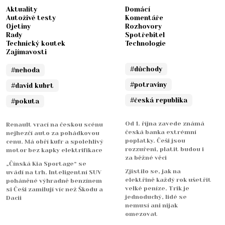
Aktuality
Domácí
Autoživě testy
Komentáře
Ojetiny
Rozhovory
Rady
Spotřebitel
Technický koutek
Technologie
Zajímavosti
#důchody
#nehoda
#potraviny
#david kubrt
#česká republika
#pokuta
Od 1. října zavede známá
Renault vrací na českou scénu
česká banka extrémní
nejhezčí auto za pohádkovou
poplatky. Češi jsou
cenu. Má obří kufr a spolehlivý
rozzuřeni, platit budou i
motor bez kapky elektrifikace
za běžné věci
„Čínská Kia Sportage“ se
Zjistilo se, jak na
uvádí na trh. Inteligentní SUV
elektřině každý rok ušetřit
poháněné výhradně benzínem
velké peníze. Trik je
si Češi zamilují víc než Škodu a
jednoduchý, lidé se
Dacii
nemusí ani nijak
omezovat