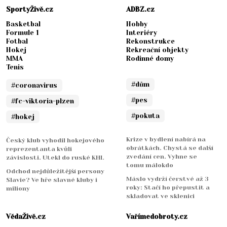
SportyŽivě.cz
ADBZ.cz
Basketbal
Hobby
Formule 1
Interiéry
Fotbal
Rekonstrukce
Hokej
Rekreační objekty
MMA
Rodinné domy
Tenis
#dům
#coronavirus
#pes
#fc-viktoria-plzen
#pokuta
#hokej
Krize v bydlení nabírá na
Český klub vyhodil hokejového
obrátkách. Chystá se další
reprezentanta kvůli
zvedání cen. Vyhne se
závislosti. Utekl do ruské KHL
tomu málokdo
Odchod nejdůležitější persony
Máslo vydrží čerstvé až 3
Slavie? Ve hře slavné kluby i
roky: Stačí ho přepustit a
miliony
skladovat ve sklenici
VědaŽivě.cz
Vařímedobroty.cz