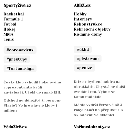
SportyŽivě.cz
ADBZ.cz
Basketbal
Hobby
Formule 1
Interiéry
Fotbal
Rekonstrukce
Hokej
Rekreační objekty
MMA
Rodinné domy
Tenis
#úklid
#coronavirus
#pěstování
#prestupy
#penize
#fortuna-liga
Krize v bydlení nabírá na
Český klub vyhodil hokejového
obrátkách. Chystá se další
reprezentanta kvůli
zvedání cen. Vyhne se
závislosti. Utekl do ruské KHL
tomu málokdo
Odchod nejdůležitější persony
Máslo vydrží čerstvé až 3
Slavie? Ve hře slavné kluby i
roky: Stačí ho přepustit a
miliony
skladovat ve sklenici
VědaŽivě.cz
Vařímedobroty.cz