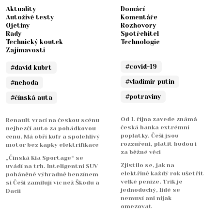
Aktuality
Domácí
Autoživě testy
Komentáře
Ojetiny
Rozhovory
Rady
Spotřebitel
Technický koutek
Technologie
Zajímavosti
#covid-19
#david kubrt
#vladimir putin
#nehoda
#potraviny
#čínská auta
Od 1. října zavede známá
Renault vrací na českou scénu
česká banka extrémní
nejhezčí auto za pohádkovou
poplatky. Češi jsou
cenu. Má obří kufr a spolehlivý
rozzuřeni, platit budou i
motor bez kapky elektrifikace
za běžné věci
„Čínská Kia Sportage“ se
Zjistilo se, jak na
uvádí na trh. Inteligentní SUV
elektřině každý rok ušetřit
poháněné výhradně benzínem
velké peníze. Trik je
si Češi zamilují víc než Škodu a
jednoduchý, lidé se
Dacii
nemusí ani nijak
omezovat