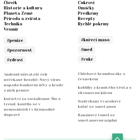
Člověk
Cukroví
Historie a kultura
Omáčky
Planeta Země
Předkrmy
Příroda a zvířata
Recepty
Technika
Rychlé pokrmy
Vesmír
#kuřecí maso
#penize
#med
#pozornost
#cukr
#zdraví
Chlebové bramboráky s
Android uživatelé čelí
česnekem
nečekané hrozbě: Nový virus
napadá bankovní účty a krade
Koblihy z kynutého těsta s
z nich peníze
citronovou kůrou
Kuřáctví za socialismu: Šlo o
Nadýchaný tvarohový
trend, kouřilo se v
koláč se smetanou
nemocnicích i v hromadné
dopravě
Banánový tunel se
smetanovou náplní