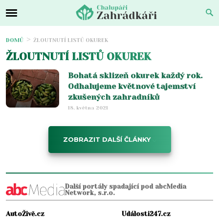
DOMŮ
ŽLOUTNUTÍ LISTŮ OKUREK
ŽLOUTNUTÍ LISTŮ OKUREK
Bohatá sklizeň okurek každý rok.
Odhalujeme květnové tajemství
zkušených zahradníků
18. května 2021
ZOBRAZIT DALŠÍ ČLÁNKY
Další portály spadající pod abcMedia
Network, s.r.o.
AutoŽivě.cz
Události247.cz