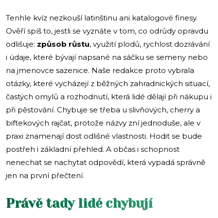
Tenhle kvíz nezkouší latinštinu ani katalogové finesy.
Ověří spíš to, jestli se vyznáte v tom, co odrůdy opravdu
odlišuje:
způsob růstu
, využití plodů, rychlost dozrávání
i údaje, které bývají napsané na sáčku se semeny nebo
na jmenovce sazenice. Naše redakce proto vybrala
otázky, které vycházejí z běžných zahradnických situací,
častých omylů a rozhodnutí, která lidé dělají při nákupu i
při pěstování. Chybuje se třeba u slivňových, cherry a
biftekových rajčat, protože názvy zní jednoduše, ale v
praxi znamenají dost odlišné vlastnosti. Hodit se bude
postřeh i základní přehled. A občas i schopnost
nenechat se nachytat odpovědí, která vypadá správně
jen na první přečtení.
Právě tady lidé chybují