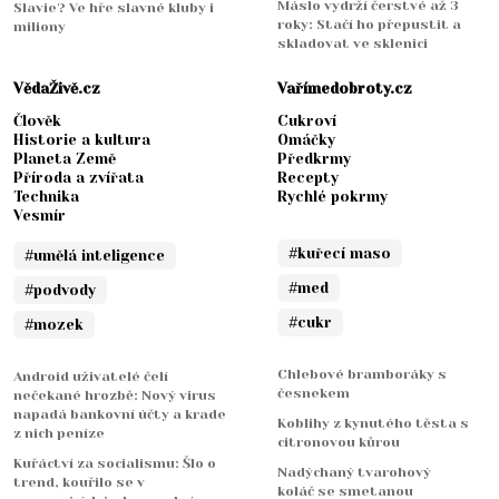
Máslo vydrží čerstvé až 3
Slavie? Ve hře slavné kluby i
roky: Stačí ho přepustit a
miliony
skladovat ve sklenici
VědaŽivě.cz
Vařímedobroty.cz
Člověk
Cukroví
Historie a kultura
Omáčky
Planeta Země
Předkrmy
Příroda a zvířata
Recepty
Technika
Rychlé pokrmy
Vesmír
#kuřecí maso
#umělá inteligence
#med
#podvody
#cukr
#mozek
Chlebové bramboráky s
Android uživatelé čelí
česnekem
nečekané hrozbě: Nový virus
napadá bankovní účty a krade
Koblihy z kynutého těsta s
z nich peníze
citronovou kůrou
Kuřáctví za socialismu: Šlo o
Nadýchaný tvarohový
trend, kouřilo se v
koláč se smetanou