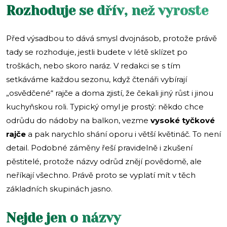
Rozhoduje se dřív, než vyroste
Před výsadbou to dává smysl dvojnásob, protože právě
tady se rozhoduje, jestli budete v létě sklízet po
troškách, nebo skoro naráz. V redakci se s tím
setkáváme každou sezonu, když čtenáři vybírají
„osvědčené“ rajče a doma zjistí, že čekali jiný růst i jinou
kuchyňskou roli. Typický omyl je prostý: někdo chce
odrůdu do nádoby na balkon, vezme
vysoké tyčkové
rajče
a pak narychlo shání oporu i větší květináč. To není
detail. Podobné záměny řeší pravidelně i zkušení
pěstitelé, protože názvy odrůd znějí povědomě, ale
neříkají všechno. Právě proto se vyplatí mít v těch
základních skupinách jasno.
Nejde jen o názvy