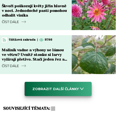
Škvoři poškozují květy jiřin hlavně
v noci. Jednoduché pasti pomohou
odhalit viníka
ČÍST DÁLE
Užitková zahrada
|
9786
Maliník vadne a výhony se lámou
ve větru? Uvnitř stonku si larvy
vyžírají pletivo. Stačí jeden řez a
česnek
ČÍST DÁLE
ZOBRAZIT DALŠÍ ČLÁNKY
SOUVISEJÍCÍ TÉMATA: