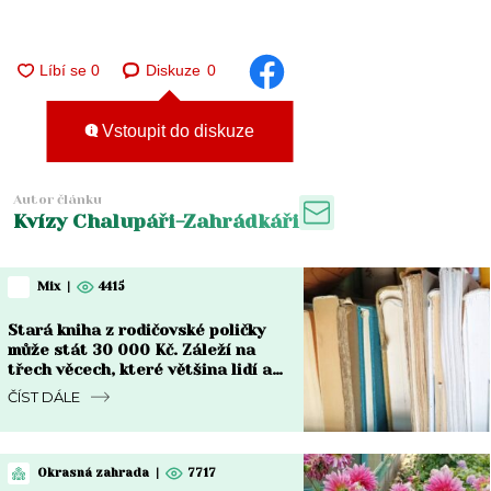
Diskuze
0
Vstoupit do diskuze
Autor článku
Kvízy Chalupáři-Zahrádkáři
Mix
|
4415
Stará kniha z rodičovské poličky
může stát 30 000 Kč. Záleží na
třech věcech, které většina lidí ani
nekontroluje
ČÍST DÁLE
Okrasná zahrada
|
7717