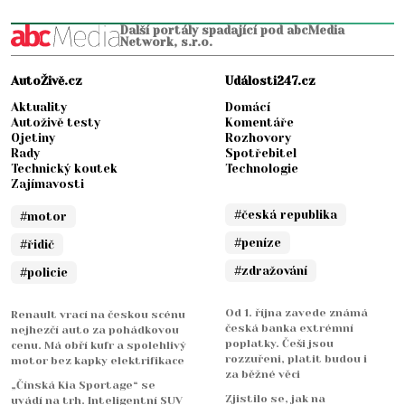
Další portály spadající pod abcMedia
Network, s.r.o.
AutoŽivě.cz
Události247.cz
Aktuality
Domácí
Autoživě testy
Komentáře
Ojetiny
Rozhovory
Rady
Spotřebitel
Technický koutek
Technologie
Zajímavosti
#česká republika
#motor
#peníze
#řidič
#zdražování
#policie
Od 1. října zavede známá
Renault vrací na českou scénu
česká banka extrémní
nejhezčí auto za pohádkovou
poplatky. Češi jsou
cenu. Má obří kufr a spolehlivý
rozzuřeni, platit budou i
motor bez kapky elektrifikace
za běžné věci
„Čínská Kia Sportage“ se
Zjistilo se, jak na
uvádí na trh. Inteligentní SUV