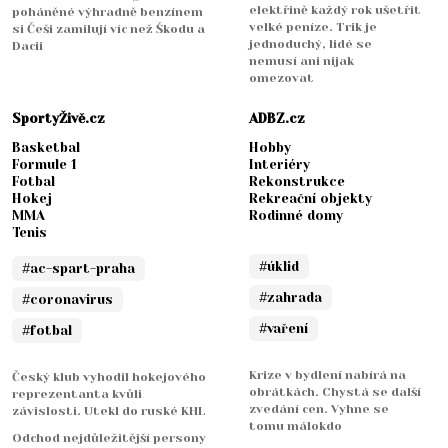
elektřině každý rok ušetřit
poháněné výhradně benzínem
velké peníze. Trik je
si Češi zamilují víc než Škodu a
jednoduchý, lidé se
Dacii
nemusí ani nijak
omezovat
SportyŽivě.cz
ADBZ.cz
Basketbal
Hobby
Formule 1
Interiéry
Fotbal
Rekonstrukce
Hokej
Rekreační objekty
MMA
Rodinné domy
Tenis
#úklid
#ac-spart-praha
#zahrada
#coronavirus
#vaření
#fotbal
Krize v bydlení nabírá na
Český klub vyhodil hokejového
obrátkách. Chystá se další
reprezentanta kvůli
zvedání cen. Vyhne se
závislosti. Utekl do ruské KHL
tomu málokdo
Odchod nejdůležitější persony