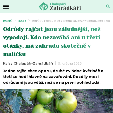
DOMŮ
TESTY
Odrůdy rajčat jsou záludnější, než vypadají. Kdo nezav
Odrůdy rajčat jsou záludnější, než
vypadají. Kdo nezaváhá ani u třetí
otázky, má zahradu skutečně v
malíčku
Kvízy Chalupáři-Zahrádkáři
9. května 2026
Jedno rajče chce oporu, druhé zvládne květináč a
třetí se hodí hlavně na zavařování. Rozdíly mezi
odrůdami jsou větší, než se na první pohled zdá.