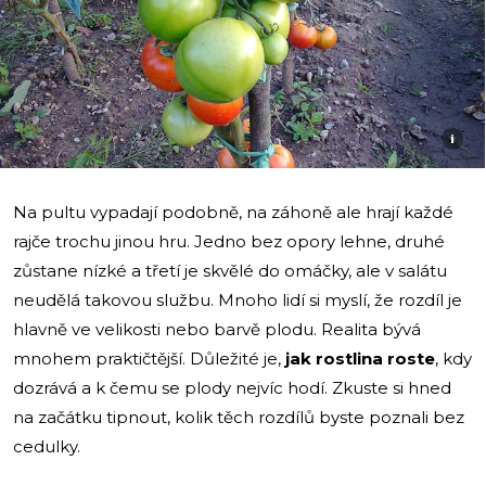
i
Na pultu vypadají podobně, na záhoně ale hrají každé
rajče trochu jinou hru. Jedno bez opory lehne, druhé
zůstane nízké a třetí je skvělé do omáčky, ale v salátu
neudělá takovou službu. Mnoho lidí si myslí, že rozdíl je
hlavně ve velikosti nebo barvě plodu. Realita bývá
mnohem praktičtější. Důležité je,
jak rostlina roste
, kdy
dozrává a k čemu se plody nejvíc hodí. Zkuste si hned
na začátku tipnout, kolik těch rozdílů byste poznali bez
cedulky.